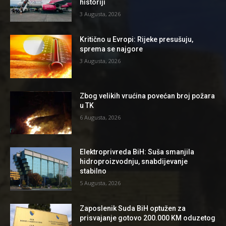
historiji
3 Augusta, 2026
Kritično u Evropi: Rijeke presušuju,
sprema se najgore
3 Augusta, 2026
Zbog velikih vrućina povećan broj požara
u TK
6 Augusta, 2026
Elektroprivreda BiH: Suša smanjila
hidroproizvodnju, snabdijevanje
stabilno
5 Augusta, 2026
Zaposlenik Suda BiH optužen za
prisvajanje gotovo 200.000 KM oduzetog