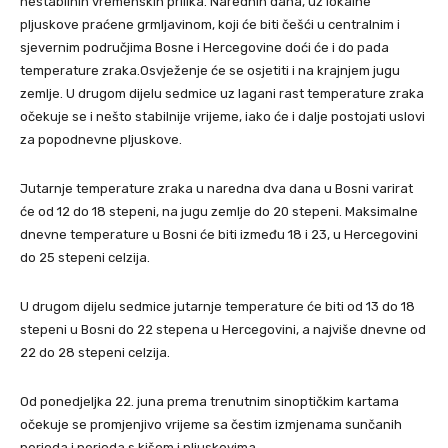
nestabilnih vremenskih prilika. Narednih dana, uz lokalne
pljuskove praćene grmljavinom, koji će biti češći u centralnim i
sjevernim područjima Bosne i Hercegovine doći će i do pada
temperature zraka.Osvježenje će se osjetiti i na krajnjem jugu
zemlje. U drugom dijelu sedmice uz lagani rast temperature zraka
očekuje se i nešto stabilnije vrijeme, iako će i dalje postojati uslovi
za popodnevne pljuskove.
Jutarnje temperature zraka u naredna dva dana u Bosni varirat
će od 12 do 18 stepeni, na jugu zemlje do 20 stepeni. Maksimalne
dnevne temperature u Bosni će biti između 18 i 23, u Hercegovini
do 25 stepeni celzija.
U drugom dijelu sedmice jutarnje temperature će biti od 13 do 18
stepeni u Bosni do 22 stepena u Hercegovini, a najviše dnevne od
22 do 28 stepeni celzija.
Od ponedjeljka 22. juna prema trenutnim sinoptičkim kartama
očekuje se promjenjivo vrijeme sa čestim izmjenama sunčanih
perioda i perioda s kišom i pljuskovima.