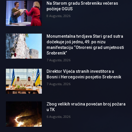
Na Starom gradu Srebreniku večeras
počinje OGUS
8 Augusta, 2026
Monumentalna tvrdjava Stari grad sutra
dočekuje još jednu, 49. po nizu
manifestaciju “Otvoreni grad umjetnosti
Srebrenik”
7 Augusta, 2026
Direktor Vijeća stranih investitora u
Bosni i Hercegovini posjetio Srebrenik
7 Augusta, 2026
Zbog velikih vrućina povećan broj požara
u TK
6 Augusta, 2026