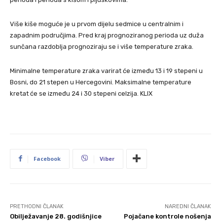
Više kiše moguće je u prvom dijelu sedmice u centralnim i
zapadnim područjima. Pred kraj prognoziranog perioda uz duža
sunčana razdoblja prognoziraju se i više temperature zraka.
Minimalne temperature zraka varirat će između 13 i 19 stepeni u
Bosni, do 21 stepen u Hercegovini. Maksimalne temperature
kretat će se između 24 i 30 stepeni celzija. KLIX
Facebook
Viber
PRETHODNI ČLANAK
NAREDNI ČLANAK
Obilježavanje 28. godišnjice
Pojačane kontrole nošenja