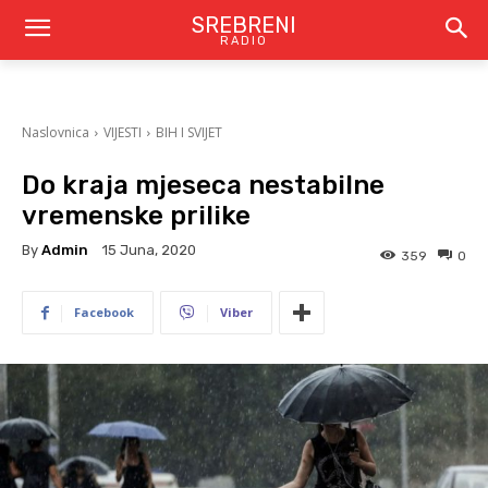
SREBRENI
RADIO
Naslovnica
VIJESTI
BIH I SVIJET
Do kraja mjeseca nestabilne
vremenske prilike
By
Admin
15 Juna, 2020
359
0
Facebook
Viber