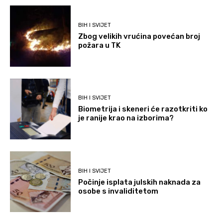
BIH I SVIJET
Zbog velikih vrućina povećan broj
požara u TK
BIH I SVIJET
Biometrija i skeneri će razotkriti ko
je ranije krao na izborima?
BIH I SVIJET
Počinje isplata julskih naknada za
osobe s invaliditetom