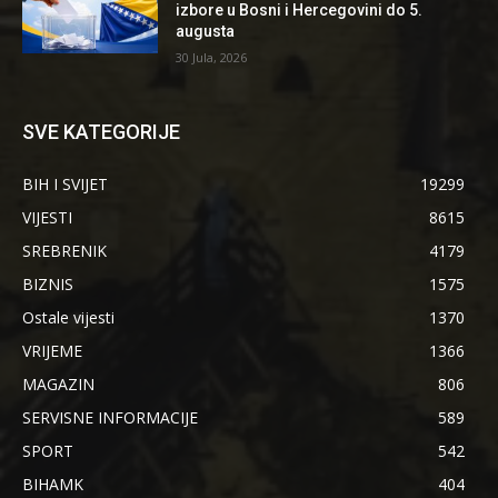
izbore u Bosni i Hercegovini do 5.
augusta
30 Jula, 2026
SVE KATEGORIJE
BIH I SVIJET
19299
VIJESTI
8615
SREBRENIK
4179
BIZNIS
1575
Ostale vijesti
1370
VRIJEME
1366
MAGAZIN
806
SERVISNE INFORMACIJE
589
SPORT
542
BIHAMK
404