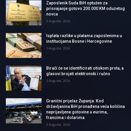
Zaposlenik Suda BiH optužen za
prisvajanje gotovo 200.000 KM oduzetog
novca
5 Augusta, 2026
Isplata razlike u platama zaposlenima u
institucijama Bosne i Hercegovine
5 Augusta, 2026
Birači će se identificirati otiskom prsta, a
glasovi brojati elektronski i ručno
5 Augusta, 2026
Granični prijelaz Županja: Kod
državljanina BiH pronađena veća količina
neprijavljene gotovine u eurima,
francima i dolarima.
5 Augusta, 2026