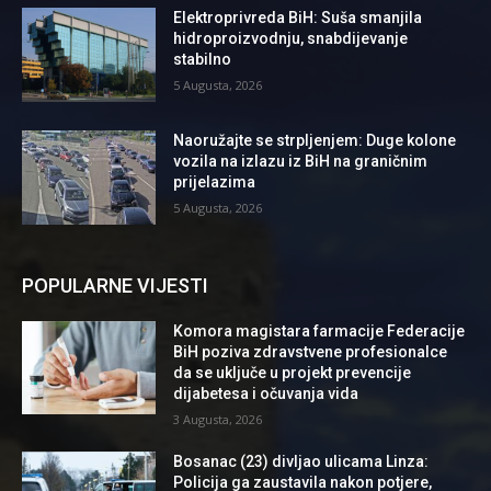
Elektroprivreda BiH: Suša smanjila
hidroproizvodnju, snabdijevanje
stabilno
5 Augusta, 2026
Naoružajte se strpljenjem: Duge kolone
vozila na izlazu iz BiH na graničnim
prijelazima
5 Augusta, 2026
POPULARNE VIJESTI
Komora magistara farmacije Federacije
BiH poziva zdravstvene profesionalce
da se uključe u projekt prevencije
dijabetesa i očuvanja vida
3 Augusta, 2026
Bosanac (23) divljao ulicama Linza:
Policija ga zaustavila nakon potjere,