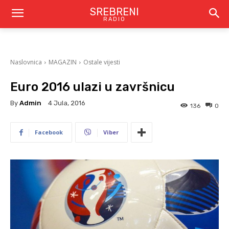
SREBRENI
RADIO
Naslovnica
MAGAZIN
Ostale vijesti
Euro 2016 ulazi u završnicu
By
Admin
4 Jula, 2016
136
0
Facebook
Viber