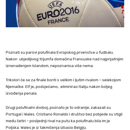
Poznati su parovi polufinala Evropskog prvenstva u fudbalu.
Nakon ubjedljivog trijumfa domaćina Francuske nad najprijatnijim
iznenađenjem Islandom, nepoznanica više nema.
Trikolori će se za finale boriti s velikim i ljutim rivalom – selekcijom
Njemačke. Elf je, podsjećamo, eliminirao Italiju nakon boljeg
izvođenja penala.
Drugi polufinalni dvoboj, poznato je to odranije, zakazali su
Portugal i Wales. Cristiano Ronaldo i društvo bez pobjede su stigli
među četiri – posljednji rival na putu ka polufinalu bila im je
Poljska. Wales je iz takmičenja izbacio Belgiju.