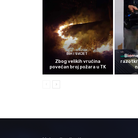
BIH I SVIJET
Biomet
Zbog velikih vrućina
razotkri
povećan broj požara u TK
n