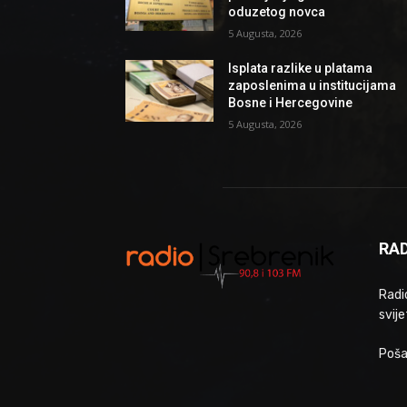
oduzetog novca
5 Augusta, 2026
Isplata razlike u platama
zaposlenima u institucijama
Bosne i Hercegovine
5 Augusta, 2026
RAD
Radio
svije
Poša