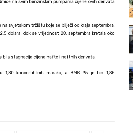
sedmice na svim benzinskim pumpama cijene ovih derivata
e na svjetskom tržištu koje se bilježi od kraja septembra.
52,5 dolara, dok se vrijednost 28. septembra kretala oko
bila stagnacija cijena nafte i naftnih derivata.
 su 1,80 konvertibilnih maraka, a BMB 95 je bio 1,85