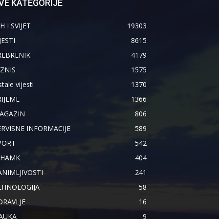
VE KATEGORIJE
H I SVIJET
19303
JESTI
8615
REBRENIK
4179
IZNIS
1575
tale vijesti
1370
RIJEME
1366
AGAZIN
806
ERVISNE INFORMACIJE
589
PORT
542
IHAMK
404
ANIMLJIVOSTI
241
EHNOLOGIJA
58
DRAVLJE
16
AUKA
9