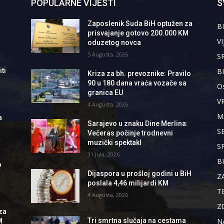
POPULARNE VIJESTI
S
Zaposlenik Suda BiH optužen za
BI
prisvajanje gotovo 200.000 KM
VI
oduzetog novca
5 Augusta, 2026
S
B
ti
Kriza za bh. prevoznike: Pravilo
90 u 180 dana vraća vozače sa
Os
granica EU
V
4 Augusta, 2026
M
a
Sarajevo u znaku Dine Merlina:
S
Večeras počinje trodnevni
muzički spektakl
S
31 Jula, 2026
B
o
Dijaspora u prošloj godini u BiH
Z
poslala 4,46 milijardi KM
T
4 Augusta, 2026
Z
za
N
Tri smrtna slučaja na cestama
M