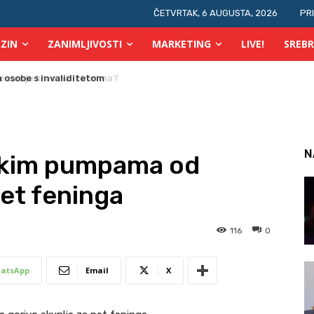
ČETVRTAK, 6 AUGUSTA, 2026
PR
ZIN
ZANIMLJIVOSTI
MARKETING
LIVE!
SREBR
 osobe s invaliditetom
N
skim pumpama od
pet feninga
116
0
atsApp
Email
X