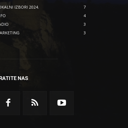
OKALNI IZBORI 2024.
7
NFO
4
ADIO
3
ARKETING
3
RATITE NAS