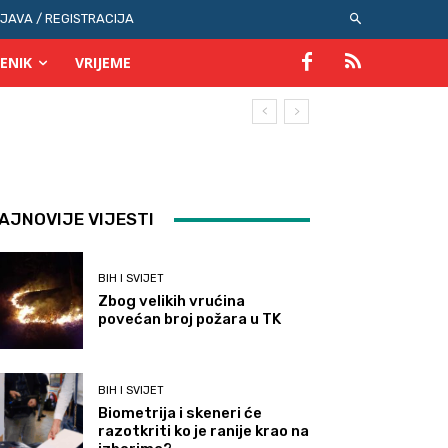
IJAVA / REGISTRACIJA
ENIK
VRIJEME
AJNOVIJE VIJESTI
BIH I SVIJET
Zbog velikih vrućina
povećan broj požara u TK
BIH I SVIJET
Biometrija i skeneri će
razotkriti ko je ranije krao na