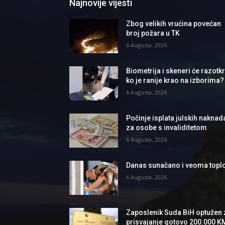
Najnovije vijesti
Zbog velikih vrućina povećan
broj požara u TK
6 Augusta, 2026
Biometrija i skeneri će razotkri
ko je ranije krao na izborima?
6 Augusta, 2026
Počinje isplata julskih naknad
za osobe s invaliditetom
6 Augusta, 2026
Danas sunačano i veoma topl
6 Augusta, 2026
Zaposlenik Suda BiH optužen 
prisvajanje gotovo 200.000 K