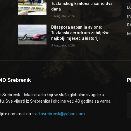
Tuzlanskog kantona u samo dva
L
dana
I
1 Augusta, 2026
R
Dijaspora napunila avione:
Tuzlanski aerodrom zabilježio
M
najbolji mjesec u historiji
3 Augusta, 2026
IO Srebrenik
P
 Srebrenik - lokalni radio koji se sluša globalno svugdje u
tu. Sve vijesti iz Srebrenika i okoline već 40 godina sa vama.
ljite nam mail na :
radiosrebrenik@yahoo.com