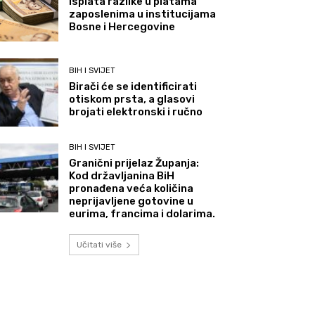
Isplata razlike u platama
zaposlenima u institucijama
Bosne i Hercegovine
BIH I SVIJET
Birači će se identificirati
otiskom prsta, a glasovi
brojati elektronski i ručno
BIH I SVIJET
Granični prijelaz Županja:
Kod državljanina BiH
pronađena veća količina
neprijavljene gotovine u
eurima, francima i dolarima.
Učitati više