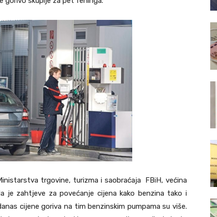
 gorivo skuplje za pet feninga.
Ministarstva trgovine, turizma i saobraćaja FBiH, većina
a je zahtjeve za povećanje cijena kako benzina tako i
od danas cijene goriva na tim benzinskim pumpama su više.