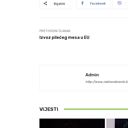
Facebook
Dijeliti
PRETHODNI ČLANAK
Izvoz pilećeg mesa u EU
Admin
http://www.radiosrebrenik.b
VIJESTI