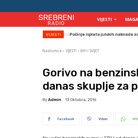
SREBRENI
VIJESTI
MAGA
RADIO
Počinje isplata julskih naknada za
VIJESTI
Naslovnica
VIJESTI
BIH I SVIJET
Gorivo na benzin
danas skuplje za 
By
Admin
13 Oktobra, 2016
Facebook
Viber
Wh