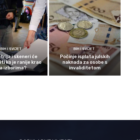
BIH I SVIJET
BIH I SVIJET
rija i skeneri će
Počinje isplata julskih
ti ko je ranije krao
naknada za osobe s
a izborima?
invaliditetom