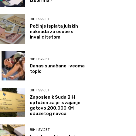
izborima?
BIH I SVIJET
Počinje isplata julskih
naknada za osobe s
invaliditetom
BIH I SVIJET
Danas sunačano i veoma
toplo
BIH I SVIJET
Zaposlenik Suda BiH
optužen za prisvajanje
gotovo 200.000 KM
oduzetog novca
BIH I SVIJET