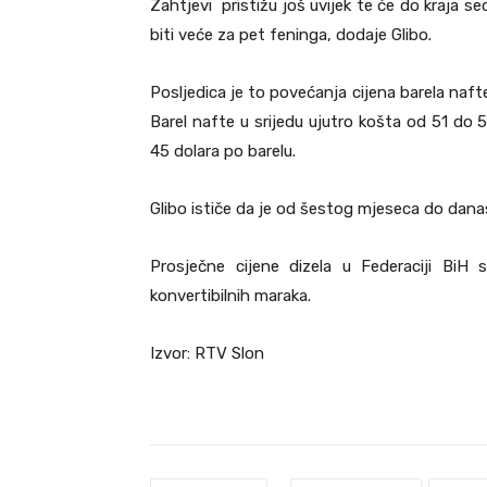
Zahtjevi pristižu još uvijek te će do kraja 
biti veće za pet feninga, dodaje Glibo.
Posljedica je to povećanja cijena barela naft
Barel nafte u srijedu ujutro košta od 51 do 
45 dolara po barelu.
Glibo ističe da je od šestog mjeseca do danas 
Prosječne cijene dizela u Federaciji BiH
konvertibilnih maraka.
Izvor: RTV Slon