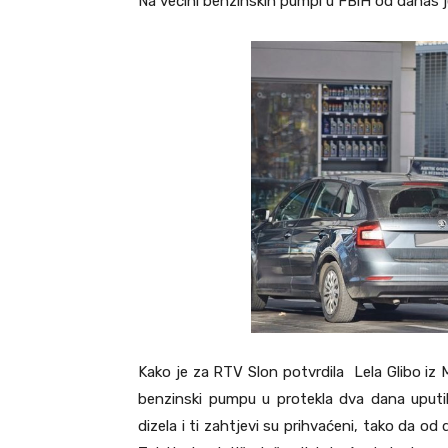
Na većini benzinskih pumpi u FBiH od danas je
Kako je za RTV Slon potvrdila Lela Glibo iz 
benzinski pumpu u protekla dva dana uputil
dizela i ti zahtjevi su prihvaćeni, tako da 