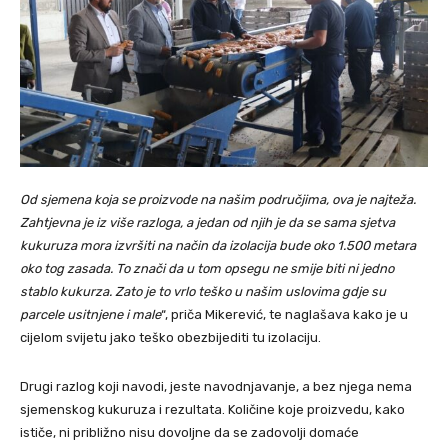
Od sjemena koja se proizvode na našim područjima, ova je najteža.
Zahtjevna je iz više razloga, a jedan od njih je da se sama sjetva
kukuruza mora izvršiti na način da izolacija bude oko 1.500 metara
oko tog zasada. To znači da u tom opsegu ne smije biti ni jedno
stablo kukurza. Zato je to vrlo teško u našim uslovima gdje su
parcele usitnjene i male
“, priča Mikerević, te naglašava kako je u
cijelom svijetu jako teško obezbijediti tu izolaciju.
Drugi razlog koji navodi, jeste navodnjavanje, a bez njega nema
sjemenskog kukuruza i rezultata. Količine koje proizvedu, kako
ističe, ni približno nisu dovoljne da se zadovolji domaće