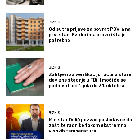
BIZNIS
Od sutra prijave za povrat PDV-a na
prvi stan: Evo ko ima pravo i šta je
potrebno
BIZNIS
Zahtjevi za verifikaciju računa stare
devizne štednje u FBiH moći će se
podnositi od 1. jula do 31. oktobra
BIZNIS
Ministar Delić pozvao poslodavce da
zaštite radnike tokom ekstremno
visokih temperatura