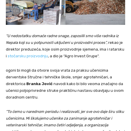
“U nedostatku domaće radne snage, zaposlili smo više radnika iz
Nepala koji su u potpunosti uključeni u proizvodni proces”,
rekao je
direktor preduzeća, koje osim proizvodnje sjemena, ima i ratarsku
i
stočarsku proizvodnju
, a dio je “Agro Invest Grupe”.
ogoni bi mogli da otvore svoja vrata za praksu učenicima
derventske Stručne i tehničke škole, smjer agrotehničari, a
direktorica
Branka Jović
navodi kako bi bilo veoma značajno da
učenici poljoprivredne struke praktičnu nastavu obavljaju u ovom
doradnom centru.
“To ćemo u narednom periodu i realizovati, jer sve ovo daje širu sliku
učenicima. Mi školujemo učenike za zanimanje agrotehničar i
veterinarski tehničar, imamo četiri odjeljenja, a organizacija