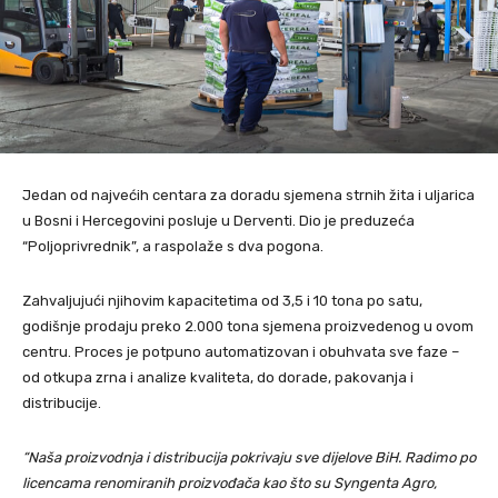
Jedan od najvećih centara za doradu sjemena strnih žita i uljarica
u Bosni i Hercegovini posluje u Derventi. Dio je preduzeća
“Poljoprivrednik”, a raspolaže s dva pogona.
Zahvaljujući njihovim kapacitetima od 3,5 i 10 tona po satu,
godišnje prodaju preko 2.000 tona sjemena proizvedenog u ovom
centru. Proces je potpuno automatizovan i obuhvata sve faze –
od otkupa zrna i analize kvaliteta, do dorade, pakovanja i
distribucije.
“Naša proizvodnja i distribucija pokrivaju sve dijelove BiH. Radimo po
licencama renomiranih proizvođača kao što su Syngenta Agro,