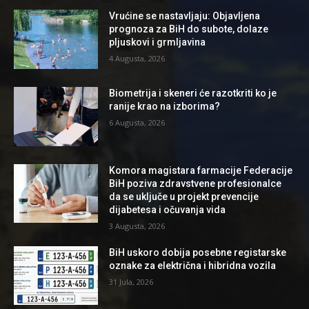
Vrućine se nastavljaju: Objavljena
prognoza za BiH do subote, dolaze
pljuskovi i grmljavina
4 Augusta, 2026
Biometrija i skeneri će razotkriti ko je
ranije krao na izborima?
6 Augusta, 2026
Komora magistara farmacije Federacije
BiH poziva zdravstvene profesionalce
da se uključe u projekt prevencije
dijabetesa i očuvanja vida
3 Augusta, 2026
BiH uskoro dobija posebne registarske
oznake za električna i hibridna vozila
31 Jula, 2026