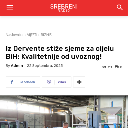
SREBRENI
RADIO
Naslovnica
VIJESTI
BIZNIS
Iz Dervente stiže sjeme za cijelu
BiH: Kvalitetnije od uvoznog!
By
Admin
22 Septembra, 2025
111
0
Facebook
Viber