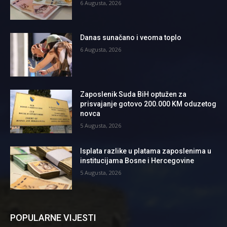
6 Augusta, 2026
Danas sunačano i veoma toplo
6 Augusta, 2026
Zaposlenik Suda BiH optužen za
prisvajanje gotovo 200.000 KM oduzetog
novca
5 Augusta, 2026
Isplata razlike u platama zaposlenima u
institucijama Bosne i Hercegovine
5 Augusta, 2026
POPULARNE VIJESTI