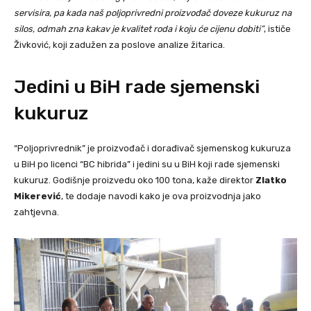
servisira, pa kada naš poljoprivredni proizvođač doveze kukuruz na
silos, odmah zna kakav je kvalitet roda i koju će cijenu dobiti”
, ističe
Živković, koji zadužen za poslove analize žitarica.
Jedini u BiH rade sjemenski
kukuruz
“Poljoprivrednik” je proizvođač i dorađivač sjemenskog kukuruza
u BiH po licenci “BC hibrida” i jedini su u BiH koji rade sjemenski
kukuruz. Godišnje proizvedu oko 100 tona, kaže direktor
Zlatko
Mikerević
, te dodaje navodi kako je ova proizvodnja jako
zahtjevna.