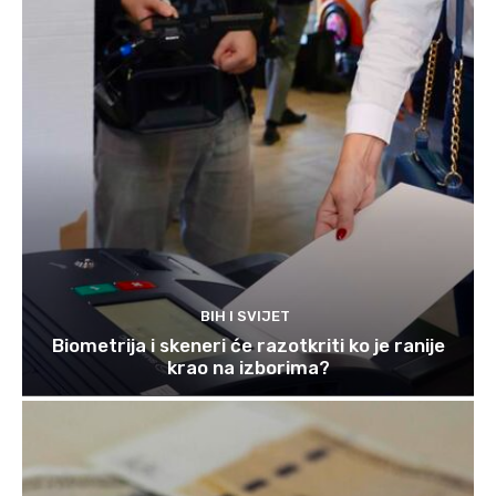
BIH I SVIJET
Biometrija i skeneri će razotkriti ko je ranije
krao na izborima?