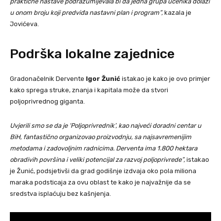
praktične nastave podrazumijevala bi da jedna grupa učenika dolazi
u onom broju koji predviđa nastavni plan i program”,
kazala je
Jovićeva.
Podrška lokalne zajednice
Gradonačelnik Dervente
Igor Žunić
istakao je kako je ovo primjer
kako sprega struke, znanja i kapitala može da stvori
poljoprivrednog giganta.
Uvjerili smo se da je ‘Poljoprivrednik’, kao najveći doradni centar u
BiH, fantastično organizovao proizvodnju, sa najsavremenijim
metodama i zadovoljnim radnicima. Derventa ima 1.800 hektara
obradivih površina i veliki potencijal za razvoj poljoprivrede”,
istakao
je Žunić, podsjetivši da grad godišnje izdvaja oko pola miliona
maraka podsticaja za ovu oblast te kako je najvažnije da se
sredstva isplaćuju bez kašnjenja.