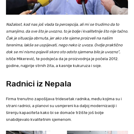
Nažalost, kod nas još vlada ta percepcija, ali mi se trudimo da to
smanjimo, da sve što je uvozno, to je bolje i kvalitetnije što nije tačno.
Čak je situacija obrnuta, jer ako ste sjeme proizveli na našim
terenima, lakše se uspijevati, nego neko iz uvoza. Ovdje praktično
dok se mi nismo pojavili skoro sto odsto sjemena bilo je uvozno”
,
ističe Mikerević, te podsjeća da je proizvodnja je počela 2012.
godine, najprije strnih žita, a kasnije kukuruza i soje.
Radnici iz Nepala
Firma trenutno zapošljava tridesetak radnika, među kojima su i
strani radnici, a planovi su usmjereni ka daljoj modernizaciji i
širenju kapaciteta kako bi se domaće tržište još bolje
snabdijevalo kvalitetnim sjemenom.