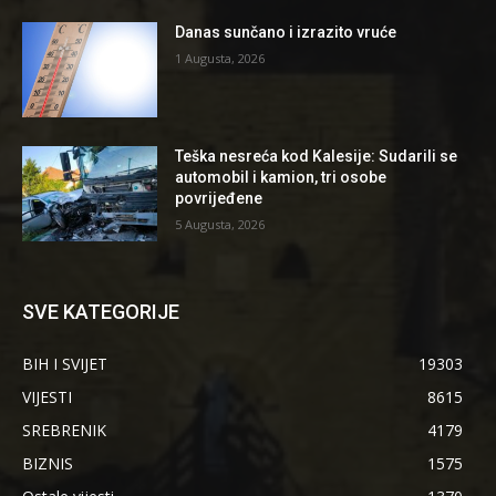
Danas sunčano i izrazito vruće
1 Augusta, 2026
Teška nesreća kod Kalesije: Sudarili se
automobil i kamion, tri osobe
povrijeđene
5 Augusta, 2026
SVE KATEGORIJE
BIH I SVIJET
19303
VIJESTI
8615
SREBRENIK
4179
BIZNIS
1575