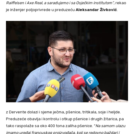
Raiffeisen i Axe Real, a sarađujemo i sa Osječkim institutom”
, rekao
je inženjer poljoprivrede u preduzeću
Aleksandar Živković
.
z Dervente dolazi i sjeme ječma, pšenice, tritikala, soje i heljde.
Preduzeće obavlja i kontrolu i otkup pšenice i drugih žitarica, pa
tako raspolaže sa oko 400 tona zaliha pšenice. “
Na samom ulazu
imamo uređaj francuskog proizvođača, koji se redovno baždari i