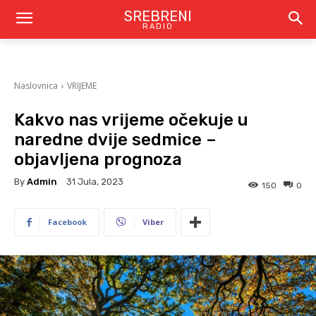
SREBRENI
RADIO
Naslovnica
VRIJEME
Kakvo nas vrijeme očekuje u
naredne dvije sedmice –
objavljena prognoza
By
Admin
31 Jula, 2023
150
0
Facebook
Viber