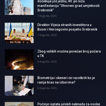
dočekuje još jednu, 49. po nizu
manifestaciju “Otvoreni grad umjetnosti
Srebrenik”
7 Augusta, 2026
Direktor Vijeća stranih investitora u
Bosni i Hercegovini posjetio Srebrenik
7 Augusta, 2026
Zbog velikih vrućina povećan broj požara
u TK
6 Augusta, 2026
Biometrija i skeneri će razotkriti ko je
ranije krao na izborima?
6 Augusta, 2026
Počinje isplata julskih naknada za osobe