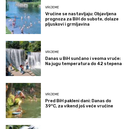
VRIJEME
Vrućine se nastavljaju: Objavljena
prognoza za BiH do subote, dolaze
pljuskovi i grmljavina
VRIJEME
Danas u BiH sunčano i veoma vruće:
Na jugu temperatura do 42 stepena
VRIJEME
Pred BiH pakleni dani: Danas do
39°C, za vikend još veće vrućine