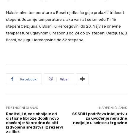
Maksimalne temperature u Bosni rijetko će gdje prelaziti trideset
stepeni. Jutarnje temperature zraka varirat će između 11 i 16
stepeni Celzijusa, u Bosni, u Hercegovini do 20. Najviše dnevne
temperature uglavnom u rasponu od 24 do 29 stepeni Celzijusa, u
Bosni, na jugu Hercegovine do 32 stepena.
Facebook
Viber
PRETHODNI ČLANAK
NAREDNI ČLANAK
Roditelji djece oboljele od
SSSBiH podržava inicijativu
cistične fibroze dobili novo
za uvođenje neradne
obećanje: Vanredno će biti
nedjelje u sektoru trgovine
izdvojena sredstva iz rezervi
za lijek