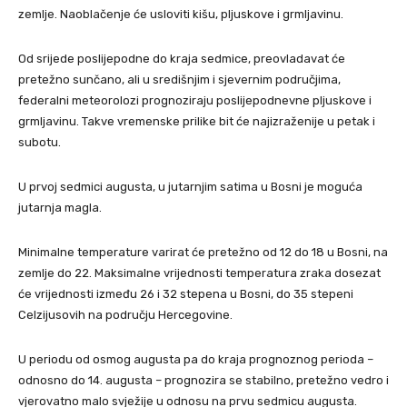
zemlje. Naoblačenje će usloviti kišu, pljuskove i grmljavinu.
Od srijede poslijepodne do kraja sedmice, preovladavat će
pretežno sunčano, ali u središnjim i sjevernim područjima,
federalni meteorolozi prognoziraju poslijepodnevne pljuskove i
grmljavinu. Takve vremenske prilike bit će najizraženije u petak i
subotu.
U prvoj sedmici augusta, u jutarnjim satima u Bosni je moguća
jutarnja magla.
Minimalne temperature varirat će pretežno od 12 do 18 u Bosni, na
zemlje do 22. Maksimalne vrijednosti temperatura zraka dosezat
će vrijednosti između 26 i 32 stepena u Bosni, do 35 stepeni
Celzijusovih na području Hercegovine.
U periodu od osmog augusta pa do kraja prognoznog perioda –
odnosno do 14. augusta – prognozira se stabilno, pretežno vedro i
vjerovatno malo svježije u odnosu na prvu sedmicu augusta.