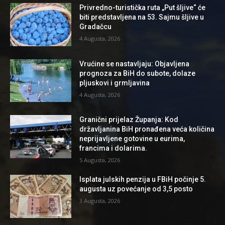
Privredno-turistička ruta „Put šljive“ će
biti predstavljena na 53. Sajmu šljive u
Gradačcu
4 Augusta, 2026
Vrućine se nastavljaju: Objavljena
prognoza za BiH do subote, dolaze
pljuskovi i grmljavina
4 Augusta, 2026
Granični prijelaz Županja: Kod
državljanina BiH pronađena veća količina
neprijavljene gotovine u eurima,
francima i dolarima.
5 Augusta, 2026
Isplata julskih penzija u FBiH počinje 5.
augusta uz povećanje od 3,5 posto
3 Augusta, 2026