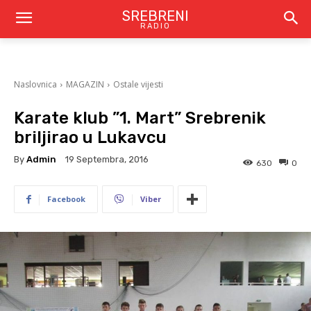
SREBRENI
RADIO
Naslovnica
MAGAZIN
Ostale vijesti
Karate klub ”1. Mart” Srebrenik
briljirao u Lukavcu
By
Admin
19 Septembra, 2016
630
0
Facebook
Viber