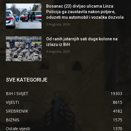
Bosanac (23) divljao ulicama Linza:
Policija ga zaustavila nakon potjere,
oduzeti mu automobil i vozačka dozvola
3 Augusta, 2026
Od ranih jutarnjih sati duge kolone na
izlazu iz BiH
4 Augusta, 2026
SVE KATEGORIJE
BIH I SVIJET
19303
VIJESTI
8615
SREBRENIK
4182
BIZNIS
1575
Ostale vijesti
1370