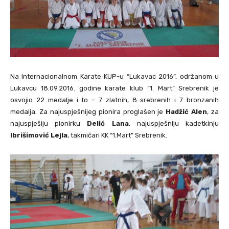
Na Internacionalnom Karate KUP-u “Lukavac 2016”, održanom u
Lukavcu 18.09.2016. godine karate klub ”1. Mart” Srebrenik je
osvojio 22 medalje i to – 7 zlatnih, 8 srebrenih i 7 bronzanih
medalja. Za najuspješnijeg pionira proglašen je
Hadžić Alen
, za
najuspješiju pionirku
Delić Lana
, najuspješniju kadetkinju
Ibrišimović Lejla
, takmičari KK “1.Mart” Srebrenik.