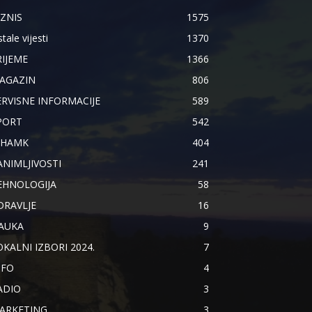
IZNIS
1575
tale vijesti
1370
RIJEME
1366
AGAZIN
806
ERVISNE INFORMACIJE
589
PORT
542
IHAMK
404
ANIMLJIVOSTI
241
EHNOLOGIJA
58
DRAVLJE
16
AUKA
9
OKALNI IZBORI 2024.
7
NFO
4
ADIO
3
ARKETING
3