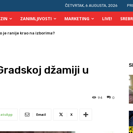
ČETVRTAK, 6 AUGUSTA, 2026
PR
ZIN
ZANIMLJIVOSTI
MARKETING
LIVE!
SREBR
 osobe s invaliditetom
S
Gradskoj džamiji u
94
0
atsApp
Email
X