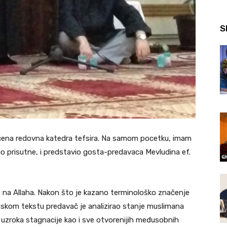
S
iličena redovna katedra tefsira. Na samom pocetku, imam
io prisutne, i predstavio gosta-predavaca Mevludina ef.
e na Allaha. Nakon što je kazano terminološko značenje
anskom tekstu predavač je analizirao stanje muslimana
h uzroka stagnacije kao i sve otvorenijih međusobnih