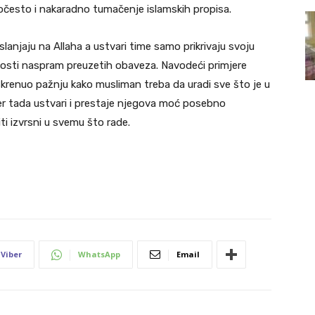
često i nakaradno tumačenje islamskih propisa.
anjaju na Allaha a ustvari time samo prikrivaju svoju
nosti naspram preuzetih obaveza. Navodeći primjere
skrenuo pažnju kako musliman treba da uradi sve što je u
jer tada ustvari i prestaje njegova moć posebno
i izvrsni u svemu što rade.
Viber
WhatsApp
Email