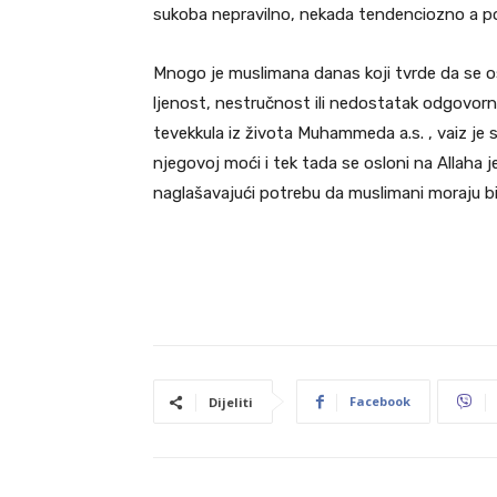
sukoba nepravilno, nekada tendenciozno a po
Mnogo je muslimana danas koji tvrde da se osl
ljenost, nestručnost ili nedostatak odgovor
tevekkula iz života Muhammeda a.s. , vaiz je 
njegovoj moći i tek tada se osloni na Allaha 
naglašavajući potrebu da muslimani moraju bit
Facebook
Dijeliti