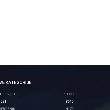
VE KATEGORIJE
H I SVIJET
19303
JESTI
8615
REBRENIK
4179