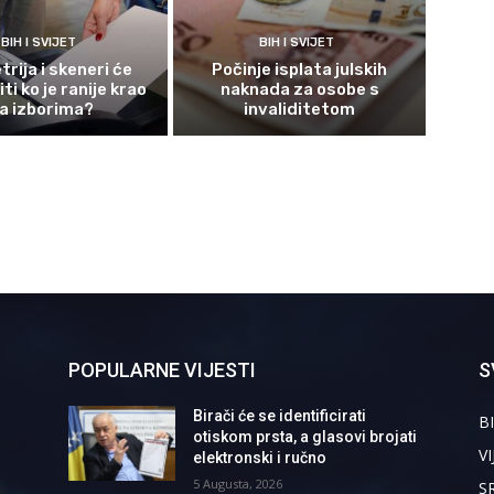
BIH I SVIJET
BIH I SVIJET
rija i skeneri će
Počinje isplata julskih
ti ko je ranije krao
naknada za osobe s
a izborima?
invaliditetom
POPULARNE VIJESTI
S
Birači će se identificirati
BI
otiskom prsta, a glasovi brojati
VI
elektronski i ručno
5 Augusta, 2026
S