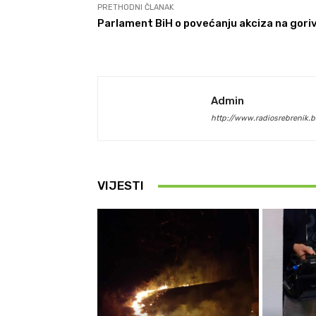
PRETHODNI ČLANAK
Parlament BiH o povećanju akciza na gori
Admin
http://www.radiosrebrenik.b
VIJESTI