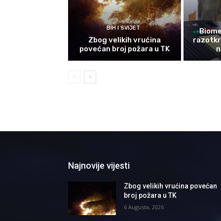
BIH I SVIJET
Biomet
Zbog velikih vrućina
razotkri
povećan broj požara u TK
n
Najnovije vijesti
Zbog velikih vrućina povećan
broj požara u TK
6 Augusta, 2026