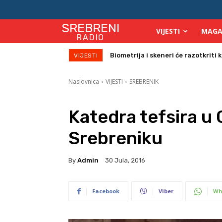
SREBRENI
VIJESTI
MAGA
RADIO
Počinje isplata julskih naknada za
VIJESTI
Naslovnica
VIJESTI
SREBRENIK
Katedra tefsira u 
Srebreniku
By
Admin
30 Jula, 2016
Facebook
Viber
Wh