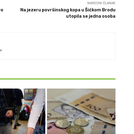
NAREDNI ČLANAK
vo
Na jezeru površinskog kopa u Šićkom Brodu
utopila se jedna osoba
a