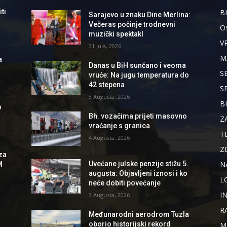
B
ti
Sarajevo u znaku Dine Merlina:
Večeras počinje trodnevni
Os
muzički spektakl
V
31 Jula, 2026
M
a
Danas u BiH sunčano i veoma
S
vruće: Na jugu temperatura do
42 stepena
S
3 Augusta, 2026
B
o
Bh. vozačima prijeti masovno
Z
vraćanje s granica
T
4 Augusta, 2026
Z
za
N
Uvećane julske penzije stižu 5.
M
augusta: Objavljeni iznosi i ko
L
neće dobiti povećanje
I
3 Augusta, 2026
R
Međunarodni aerodrom Tuzla
oborio historijski rekord
M