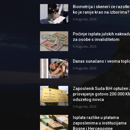
Biometrija i skeneri će razotkri
ko je ranije krao na izborima?
6 Augusta, 2026
Počinje isplata julskih naknad
za osobe s invaliditetom
6 Augusta, 2026
Danas sunačano i veoma topl
6 Augusta, 2026
Zaposlenik Suda BiH optužen 
prisvajanje gotovo 200.000 K
oduzetog novca
5 Augusta, 2026
Isplata razlike u platama
zaposlenima u institucijama
Bosne i Hercegovine