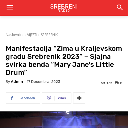
SREBRENI
RADIO
Naslovnica
VIJESTI
SREBRENIK
Manifestacija “Zima u Kraljevskom
gradu Srebrenik 2023” – Sjajna
svirka benda “Mary Jane's Little
Drum”
By
Admin
17 Decembra, 2023
179
0
Facebook
Viber