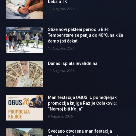
beba u TK
10 Augusta, 2026
Stiže novi pakleni period u BiH:
Temperature se penju do 40°C, na kišu
ćemo još čekati
10 Augusta, 2026
Danas isplata invalidnina
10 Augusta, 2026
Manifestacija OGUS: U ponedjeljak
promocija knjige Razije Čolaković:
“Nemoj biti k’o ja”
9 Augusta, 2026
Svečano otvorena manifestacija