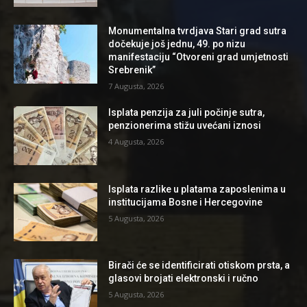
Monumentalna tvrdjava Stari grad sutra
dočekuje još jednu, 49. po nizu
manifestaciju “Otvoreni grad umjetnosti
Srebrenik”
7 Augusta, 2026
Isplata penzija za juli počinje sutra,
penzionerima stižu uvećani iznosi
4 Augusta, 2026
Isplata razlike u platama zaposlenima u
institucijama Bosne i Hercegovine
5 Augusta, 2026
Birači će se identificirati otiskom prsta, a
glasovi brojati elektronski i ručno
5 Augusta, 2026