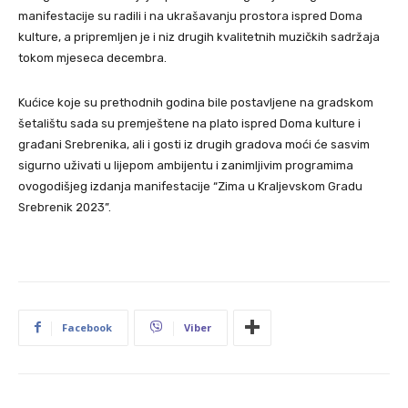
manifestacije su radili i na ukrašavanju prostora ispred Doma
kulture, a pripremljen je i niz drugih kvalitetnih muzičkih sadržaja
tokom mjeseca decembra.
Kućice koje su prethodnih godina bile postavljene na gradskom
šetalištu sada su premještene na plato ispred Doma kulture i
građani Srebrenika, ali i gosti iz drugih gradova moći će sasvim
sigurno uživati u lijepom ambijentu i zanimljivim programima
ovogodišjeg izdanja manifestacije “Zima u Kraljevskom Gradu
Srebrenik 2023”.
Facebook
Viber