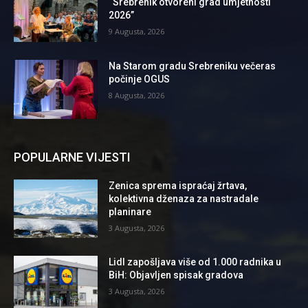
“Srebrenik otvoreni grad umjetnosti
2026”
9 Augusta, 2026
Na Starom gradu Srebreniku večeras
počinje OGUS
8 Augusta, 2026
POPULARNE VIJESTI
Zenica sprema ispraćaj žrtava,
kolektivna dženaza za nastradale
planinare
3 Augusta, 2026
Lidl zapošljava više od 1.000 radnika u
BiH: Objavljen spisak gradova
3 Augusta, 2026