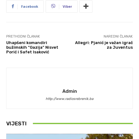
Facebook
Viber
PRETHODNI ČLANAK
NAREDNI ČLANAK
Uhapšeni komandiri
Allegri: Pjanić je važan igrač
bužimskih “Gazija” Nisvet
za Juventus
Porić i Safet Isaković
Admin
http://www.radiosrebrenik.ba
VIJESTI