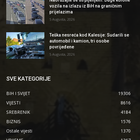
Naoružajte se strpljenjem: Duge kolone
vozila na izlazu iz BiH na graničnim
prijelazima
5 Augusta, 2026
Teška nesreća kod Kalesije: Sudarili se
automobil i kamion, tri osobe
povrijeđene
5 Augusta, 2026
SVE KATEGORIJE
BIH I SVIJET
19306
VIJESTI
8616
SREBRENIK
4184
BIZNIS
1576
Ostale vijesti
1370