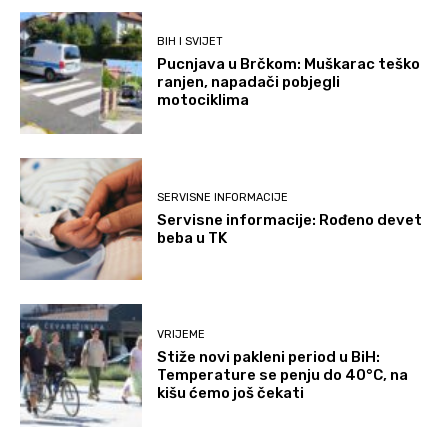
BIH I SVIJET
Pucnjava u Brčkom: Muškarac teško
ranjen, napadači pobjegli
motociklima
SERVISNE INFORMACIJE
Servisne informacije: Rođeno devet
beba u TK
VRIJEME
Stiže novi pakleni period u BiH:
Temperature se penju do 40°C, na
kišu ćemo još čekati