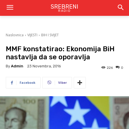
SREBRENI
RADIO
Naslovnica
VIJESTI
BIH I SVIJET
MMF konstatirao: Ekonomija BiH
nastavlja da se oporavlja
By
Admin
23 Novembra, 2016
226
0
Facebook
Viber