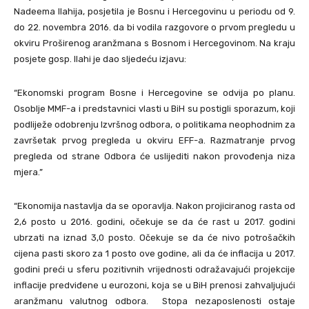
Nadeema Ilahija, posjetila je Bosnu i Hercegovinu u periodu od 9.
do 22. novembra 2016. da bi vodila razgovore o prvom pregledu u
okviru Proširenog aranžmana s Bosnom i Hercegovinom. Na kraju
posjete gosp. Ilahi je dao sljedeću izjavu:
“Ekonomski program Bosne i Hercegovine se odvija po planu.
Osoblje MMF-a i predstavnici vlasti u BiH su postigli sporazum, koji
podliježe odobrenju Izvršnog odbora, o politikama neophodnim za
završetak prvog pregleda u okviru EFF-a. Razmatranje prvog
pregleda od strane Odbora će uslijediti nakon provođenja niza
mjera.”
“Ekonomija nastavlja da se oporavlja. Nakon projiciranog rasta od
2,6 posto u 2016. godini, očekuje se da će rast u 2017. godini
ubrzati na iznad 3,0 posto. Očekuje se da će nivo potrošačkih
cijena pasti skoro za 1 posto ove godine, ali da će inflacija u 2017.
godini preći u sferu pozitivnih vrijednosti odražavajući projekcije
inflacije predviđene u eurozoni, koja se u BiH prenosi zahvaljujući
aranžmanu valutnog odbora. Stopa nezaposlenosti ostaje