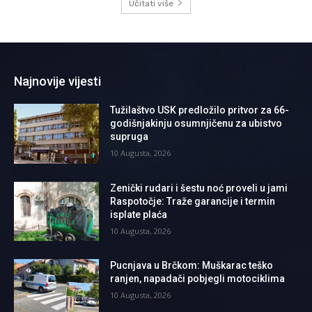
Učitati više
Najnovije vijesti
Tužilaštvo USK predložilo pritvor za 66-
godišnjakinju osumnjičenu za ubistvo
supruga
10 Augusta, 2026
Zenički rudari i šestu noć proveli u jami
Raspotočje: Traže garancije i termin
isplate plaća
10 Augusta, 2026
Pucnjava u Brčkom: Muškarac teško
ranjen, napadači pobjegli motociklima
10 Augusta, 2026