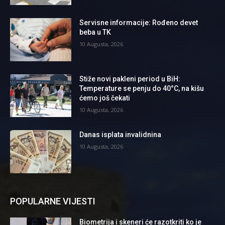
Servisne informacije: Rođeno devet
beba u TK
10 Augusta, 2026
Stiže novi pakleni period u BiH:
Temperature se penju do 40°C, na kišu
ćemo još čekati
10 Augusta, 2026
Danas isplata invalidnina
10 Augusta, 2026
POPULARNE VIJESTI
Biometrija i skeneri će razotkriti ko je