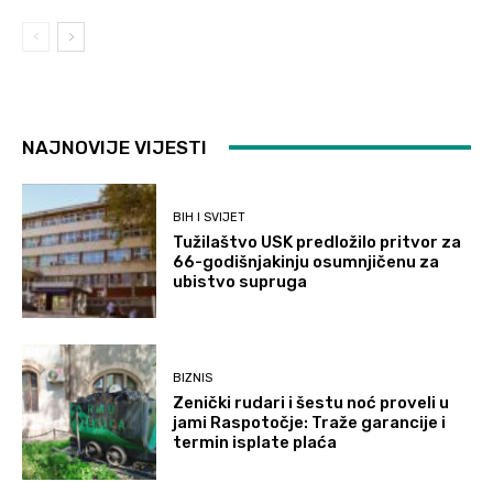
NAJNOVIJE VIJESTI
BIH I SVIJET
Tužilaštvo USK predložilo pritvor za
66-godišnjakinju osumnjičenu za
ubistvo supruga
BIZNIS
Zenički rudari i šestu noć proveli u
jami Raspotočje: Traže garancije i
termin isplate plaća