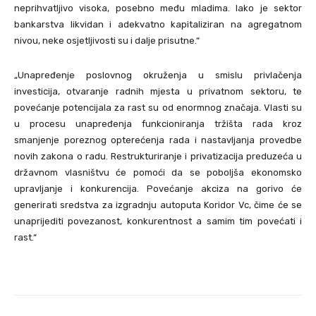
neprihvatljivo visoka, posebno među mladima. Iako je sektor
bankarstva likvidan i adekvatno kapitaliziran na agregatnom
nivou, neke osjetljivosti su i dalje prisutne.“
„Unapređenje poslovnog okruženja u smislu privlačenja
investicija, otvaranje radnih mjesta u privatnom sektoru, te
povećanje potencijala za rast su od enormnog značaja. Vlasti su
u procesu unapređenja funkcioniranja tržišta rada kroz
smanjenje poreznog opterećenja rada i nastavljanja provedbe
novih zakona o radu. Restrukturiranje i privatizacija preduzeća u
državnom vlasništvu će pomoći da se poboljša ekonomsko
upravljanje i konkurencija. Povećanje akciza na gorivo će
generirati sredstva za izgradnju autoputa Koridor Vc, čime će se
unaprijediti povezanost, konkurentnost a samim tim povećati i
rast.“