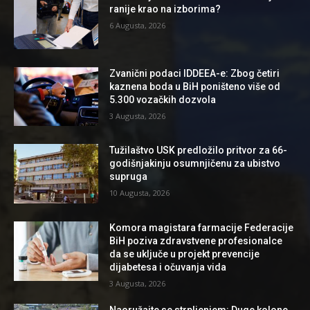
ranije krao na izborima?
6 Augusta, 2026
Zvanični podaci IDDEEA-e: Zbog četiri
kaznena boda u BiH poništeno više od
5.300 vozačkih dozvola
3 Augusta, 2026
Tužilaštvo USK predložilo pritvor za 66-
godišnjakinju osumnjičenu za ubistvo
supruga
10 Augusta, 2026
Komora magistara farmacije Federacije
BiH poziva zdravstvene profesionalce
da se uključe u projekt prevencije
dijabetesa i očuvanja vida
3 Augusta, 2026