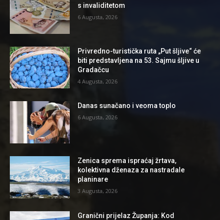
s invaliditetom
6 Augusta, 2026
Privredno-turistička ruta „Put šljive“ će
biti predstavljena na 53. Sajmu šljive u
Gradačcu
4 Augusta, 2026
Danas sunačano i veoma toplo
6 Augusta, 2026
Zenica sprema ispraćaj žrtava,
kolektivna dženaza za nastradale
planinare
3 Augusta, 2026
Granični prijelaz Županja: Kod