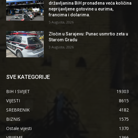
državljanina BiH pronađena veća količina
neprijavljene gotovine u eurima,
francima i dolarima.
5 Augusta, 2026
Zločin u Sarajevu: Punac usmrtio zeta u
Starom Gradu
3 Augusta, 2026
SVE KATEGORIJE
BIH I SVIJET
19303
VIJESTI
8615
SREBRENIK
4182
BIZNIS
1575
Ostale vijesti
1370
VRIJEME
1366