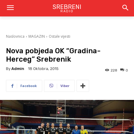
SREBRENI
RADIO
Naslovnica
MAGAZIN
Ostale vijesti
Nova pobjeda OK “Gradina-
Herceg” Srebrenik
By
Admin
18 Oktobra, 2015
228
0
Facebook
Viber