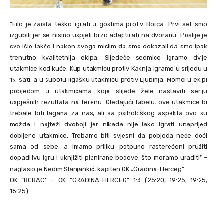
“Bilo je zaista teško igrati u gostima protiv Borca. Prvi set smo
izgubili jer se nismo uspjeli brzo adaptirati na dvoranu. Poslije je
sve išlo lakše i nakon svega mislim da smo dokazali da smo ipak
trenutno kvalitetnija ekipa. Sljedeće sedmice igramo dvije
utakmice kod kuće. Kup utakmicu protiv Kaknja igramo u srijedu u
19. sati, a u subotu ligašku utakmicu protiv Ljubinja. Momci u ekipi
pobjedom u utakmicama koje slijede žele nastaviti seriju
uspješnih rezultata na terenu. Gledajući tabelu, ove utakmice bi
trebale biti lagana za nas, ali sa psihološkog aspekta ovo su
možda i najteži dvoboji jer nikada nije lako igrati unaprijed
dobijene utakmice. Trebamo biti svjesni da pobjeda neće doći
sama od sebe, a imamo priliku potpuno rasterećeni pružiti
dopadljivu igru i uknjižiti planirane bodove, što moramo uraditi” –
naglasio je Nedim Slanjankić, kapiten OK „Gradina-Herceg“.
OK “BORAC” – OK “GRADINA-HERCEG” 1:3 (25:20, 19:25, 19:25,
18:25)