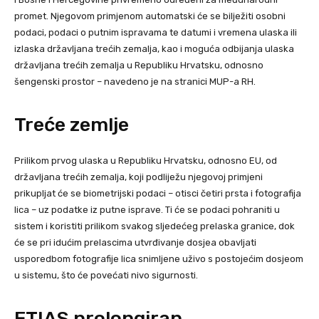
promet. Njegovom primjenom automatski će se bilježiti osobni
podaci, podaci o putnim ispravama te datumi i vremena ulaska ili
izlaska državljana trećih zemalja, kao i moguća odbijanja ulaska
državljana trećih zemalja u Republiku Hrvatsku, odnosno
šengenski prostor – navedeno je na stranici MUP-a RH.
Treće zemlje
Prilikom prvog ulaska u Republiku Hrvatsku, odnosno EU, od
državljana trećih zemalja, koji podliježu njegovoj primjeni
prikupljat će se biometrijski podaci – otisci četiri prsta i fotografija
lica – uz podatke iz putne isprave. Ti će se podaci pohraniti u
sistem i koristiti prilikom svakog sljedećeg prelaska granice, dok
će se pri idućim prelascima utvrđivanje dosjea obavljati
usporedbom fotografije lica snimljene uživo s postojećim dosjeom
u sistemu, što će povećati nivo sigurnosti.
ETIAS prolongiran