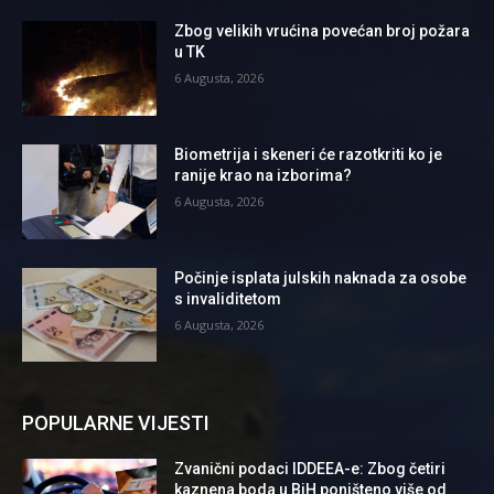
Zbog velikih vrućina povećan broj požara
u TK
6 Augusta, 2026
Biometrija i skeneri će razotkriti ko je
ranije krao na izborima?
6 Augusta, 2026
Počinje isplata julskih naknada za osobe
s invaliditetom
6 Augusta, 2026
POPULARNE VIJESTI
Zvanični podaci IDDEEA-e: Zbog četiri
kaznena boda u BiH poništeno više od