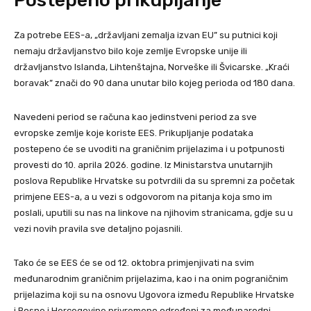
Postepeno prikupljanje
Za potrebe EES-a, „državljani zemalja izvan EU” su putnici koji
nemaju državljanstvo bilo koje zemlje Evropske unije ili
državljanstvo Islanda, Lihtenštajna, Norveške ili Švicarske. „Kraći
boravak” znači do 90 dana unutar bilo kojeg perioda od 180 dana.
Navedeni period se računa kao jedinstveni period za sve
evropske zemlje koje koriste EES. Prikupljanje podataka
postepeno će se uvoditi na graničnim prijelazima i u potpunosti
provesti do 10. aprila 2026. godine. Iz Ministarstva unutarnjih
poslova Republike Hrvatske su potvrdili da su spremni za početak
primjene EES-a, a u vezi s odgovorom na pitanja koja smo im
poslali, uputili su nas na linkove na njihovim stranicama, gdje su u
vezi novih pravila sve detaljno pojasnili.
Tako će se EES će se od 12. oktobra primjenjivati na svim
međunarodnim graničnim prijelazima, kao i na onim pograničnim
prijelazima koji su na osnovu Ugovora između Republike Hrvatske
i Bosne i Hercegovine privremeno određeni za međunarodni