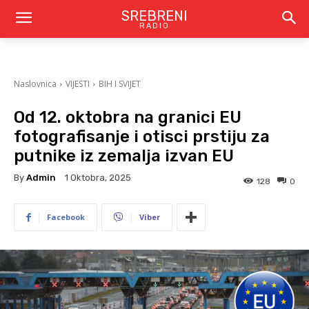
SREBRENI
RADIO
Naslovnica
VIJESTI
BIH I SVIJET
Od 12. oktobra na granici EU
fotografisanje i otisci prstiju za
putnike iz zemalja izvan EU
By
Admin
1 Oktobra, 2025
128
0
Facebook
Viber