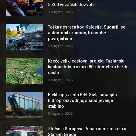
5.300 vozačkih dozvola
3 Augusta, 2026
Teška nesreća kod Kalesije: Sudarili se
automobil i kamion, tri osobe
povrijeđene
5 Augusta, 2026
Kreće veliki cestovni projekt: Tuzlanski
kanton dobija skoro 80 kilometara brzih
cesta
4 Augusta, 2026
Elektroprivreda BiH: Suša smanjila
hidroproizvodnju, snabdijevanje
stabilno
5 Augusta, 2026
Zločin u Sarajevu: Punac usmrtio zeta u
Starom Gradu