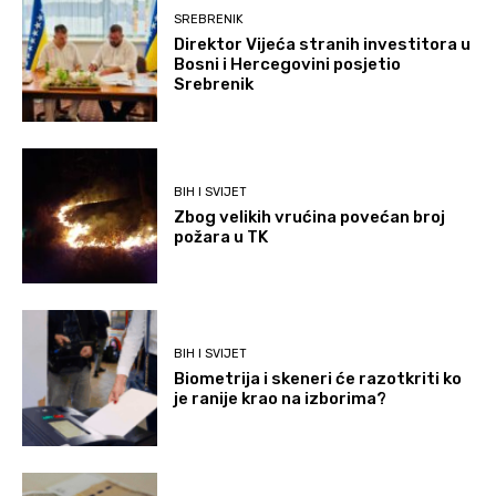
SREBRENIK
Direktor Vijeća stranih investitora u
Bosni i Hercegovini posjetio
Srebrenik
BIH I SVIJET
Zbog velikih vrućina povećan broj
požara u TK
BIH I SVIJET
Biometrija i skeneri će razotkriti ko
je ranije krao na izborima?