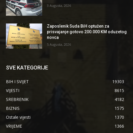
3 Augusta, 2026
Zaposlenik Suda BiH optužen za
prisvajanje gotovo 200.000 KM oduzetog
novca
5 Augusta, 2026
SVE KATEGORIJE
BIH I SVIJET
19303
VIJESTI
8615
SREBRENIK
4182
BIZNIS
1575
Ostale vijesti
1370
VRIJEME
1366