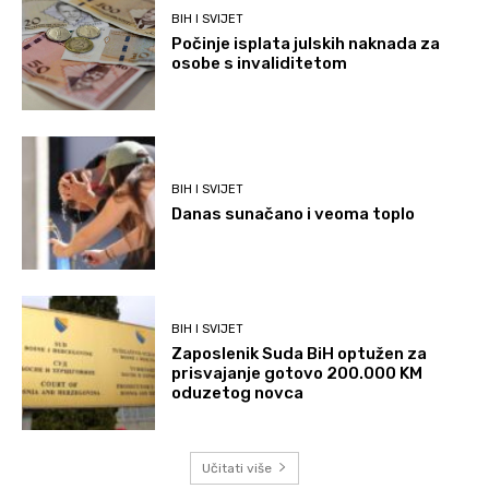
BIH I SVIJET
Počinje isplata julskih naknada za
osobe s invaliditetom
BIH I SVIJET
Danas sunačano i veoma toplo
BIH I SVIJET
Zaposlenik Suda BiH optužen za
prisvajanje gotovo 200.000 KM
oduzetog novca
Učitati više