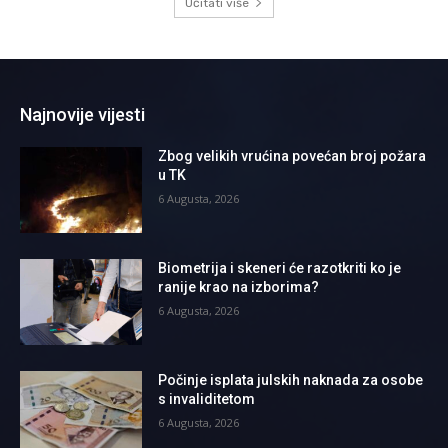
Učitati više
Najnovije vijesti
Zbog velikih vrućina povećan broj požara
u TK
6 Augusta, 2026
Biometrija i skeneri će razotkriti ko je
ranije krao na izborima?
6 Augusta, 2026
Počinje isplata julskih naknada za osobe
s invaliditetom
6 Augusta, 2026