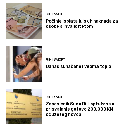
BIH I SVIJET
Počinje isplata julskih naknada za
osobe s invaliditetom
BIH I SVIJET
Danas sunačano i veoma toplo
BIH I SVIJET
Zaposlenik Suda BiH optužen za
prisvajanje gotovo 200.000 KM
oduzetog novca