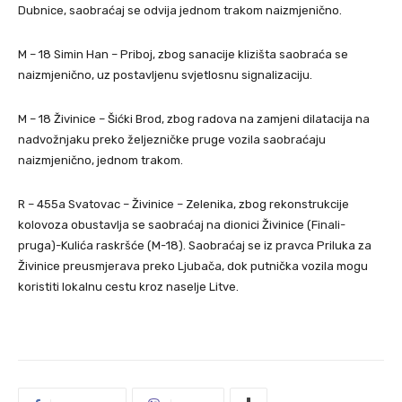
Dubnice, saobraćaj se odvija jednom trakom naizmjenično.
M – 18 Simin Han – Priboj, zbog sanacije klizišta saobraća se
naizmjenično, uz postavljenu svjetlosnu signalizaciju.
M – 18 Živinice – Šićki Brod, zbog radova na zamjeni dilatacija na
nadvožnjaku preko željezničke pruge vozila saobraćaju
naizmjenično, jednom trakom.
R – 455a Svatovac – Živinice – Zelenika, zbog rekonstrukcije
kolovoza obustavlja se saobraćaj na dionici Živinice (Finali-
pruga)-Kulića raskršće (M-18). Saobraćaj se iz pravca Priluka za
Živinice preusmjerava preko Ljubača, dok putnička vozila mogu
koristiti lokalnu cestu kroz naselje Litve.