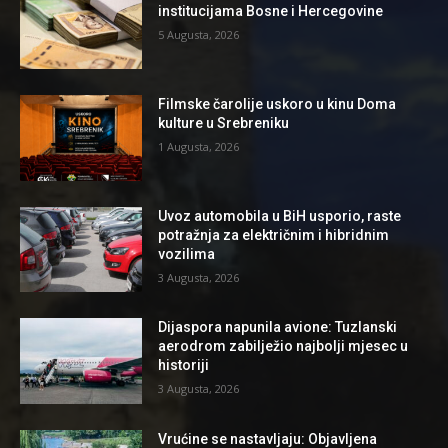
institucijama Bosne i Hercegovine
5 Augusta, 2026
Filmske čarolije uskoro u kinu Doma
kulture u Srebreniku
1 Augusta, 2026
Uvoz automobila u BiH usporio, raste
potražnja za električnim i hibridnim
vozilima
3 Augusta, 2026
Dijaspora napunila avione: Tuzlanski
aerodrom zabilježio najbolji mjesec u
historiji
3 Augusta, 2026
Vrućine se nastavljaju: Objavljena