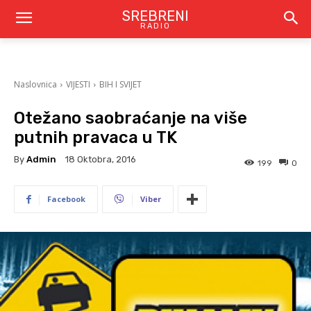
SREBRENI
RADIO
Naslovnica
VIJESTI
BIH I SVIJET
Otežano saobraćanje na više
putnih pravaca u TK
By
Admin
18 Oktobra, 2016
199
0
Facebook
Viber