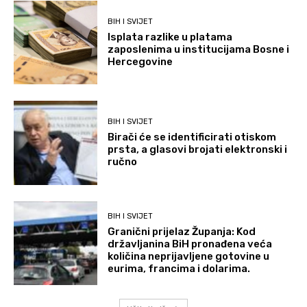
BIH I SVIJET
Isplata razlike u platama
zaposlenima u institucijama Bosne i
Hercegovine
BIH I SVIJET
Birači će se identificirati otiskom
prsta, a glasovi brojati elektronski i
ručno
BIH I SVIJET
Granični prijelaz Županja: Kod
državljanina BiH pronađena veća
količina neprijavljene gotovine u
eurima, francima i dolarima.