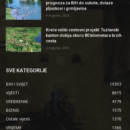
prognoza za BiH do subote, dolaze
pljuskovi i grmljavina
4 Augusta, 2026
Kreće veliki cestovni projekt: Tuzlanski
kanton dobija skoro 80 kilometara brzih
cesta
4 Augusta, 2026
SVE KATEGORIJE
BIH I SVIJET
19303
VIJESTI
8615
SREBRENIK
4179
BIZNIS
1575
Ostale vijesti
1370
VRIJEME
1366