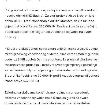
Prvi projekat odnosi se na izgradnju rezervoara za pitku vodu u
naselju Ahmići (MZ Sladna). Za ovaj projekat Grad Srebrenik je
dobio 70.000 KM sufinansiranja od Ministarstva, dok je ukupna
vrijednost projekta oko 225.000 KM. Realizacijom će se značajno
poboljšati stabilnost i sigurnost vodosnabdijevanja na ovom
području.
-“Drugi projekat odnosi se na smanjenje pritisaka u distributivnoj
mreži gradskog vodovodnog sistema, čime ćemo smanjiti gubitke
vode i zaštititi postojeću infrastrukturu. Za projekat „Snižavanje i
racionalizacija pritisaka u mreži, te uvođenje mjerenja potrošnje
sa nadzorom u cilju smanjenja gubitaka vode u vodovodu grada
Srebrenika“ dobili smo 90.000 KM podrške, dok ukupna vrijednost
iznosi preko 133.000 KM.
Zajedno sa službama kontinuirano radimo na unapređenju
sistema vodosnabdijevanja kako bismo osigurali da svako
domaćinstvo u Srebreniku ima stabilan, siguran i kvalitetan