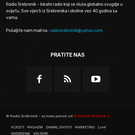
Radio Srebrenik - lokalni radio koji se sluša globalno svugdje u
svijetu. Sve vijesti iz Srebrenika i okoline već 40 godina sa
vama.
Pošaljite nam mail na :
radiosrebrenik@yahoo.com
PRATITE NAS
© Radio Srebrenik - uz malu pomoć od
Srebrenik.NETwork-a
VIJESTI
MAGAZIN
ZANIMLJIVOSTI
MARKETING
Live!
SREBRENIK
VRIJEME