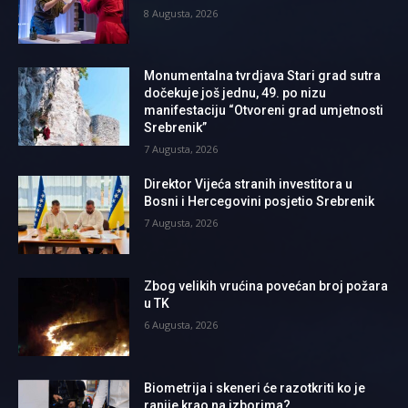
8 Augusta, 2026
Monumentalna tvrdjava Stari grad sutra
dočekuje još jednu, 49. po nizu
manifestaciju “Otvoreni grad umjetnosti
Srebrenik”
7 Augusta, 2026
Direktor Vijeća stranih investitora u
Bosni i Hercegovini posjetio Srebrenik
7 Augusta, 2026
Zbog velikih vrućina povećan broj požara
u TK
6 Augusta, 2026
Biometrija i skeneri će razotkriti ko je
ranije krao na izborima?