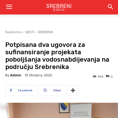
SREBRENI
RADIO
Naslovnica
VIJESTI
SREBRENIK
Potpisana dva ugovora za
sufinansiranje projekata
poboljšanja vodosnabdijevanja na
području Srebrenika
By
Admin
10 Oktobra, 2025
194
0
Facebook
Viber