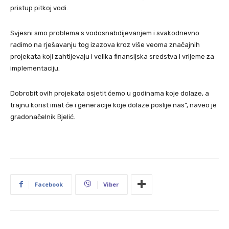
pristup pitkoj vodi.
Svjesni smo problema s vodosnabdijevanjem i svakodnevno
radimo na rješavanju tog izazova kroz više veoma značajnih
projekata koji zahtijevaju i velika finansijska sredstva i vrijeme za
implementaciju.
Dobrobit ovih projekata osjetit ćemo u godinama koje dolaze, a
trajnu korist imat će i generacije koje dolaze poslije nas”, naveo je
gradonačelnik Bjelić.
Facebook
Viber