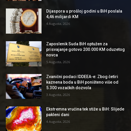
Dijaspora u prošloj godini u BiH poslala
4,46 milijardi KM
4 Augusta, 2026
Zaposlenik Suda BiH optužen za
prisvajanje gotovo 200.000 KM oduzetog
novca
5 Augusta, 2026
Zvanični podaci IDDEEA-e: Zbog četiri
kaznena boda u BiH poništeno više od
5.300 vozačkih dozvola
3 Augusta, 2026
Ekstremna vrućina tek stiže u BiH: Slijede
pakleni dani
4 Augusta, 2026