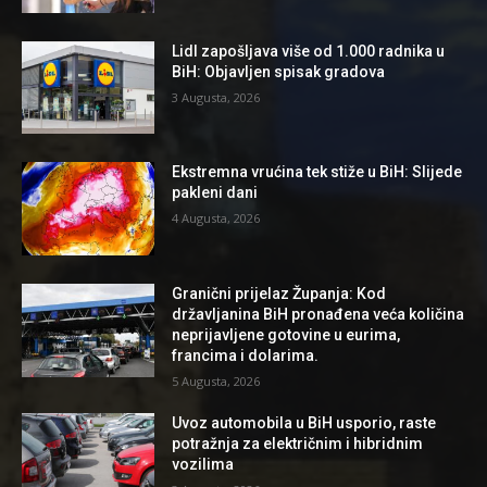
Lidl zapošljava više od 1.000 radnika u
BiH: Objavljen spisak gradova
3 Augusta, 2026
Ekstremna vrućina tek stiže u BiH: Slijede
pakleni dani
4 Augusta, 2026
Granični prijelaz Županja: Kod
državljanina BiH pronađena veća količina
neprijavljene gotovine u eurima,
francima i dolarima.
5 Augusta, 2026
Uvoz automobila u BiH usporio, raste
potražnja za električnim i hibridnim
vozilima