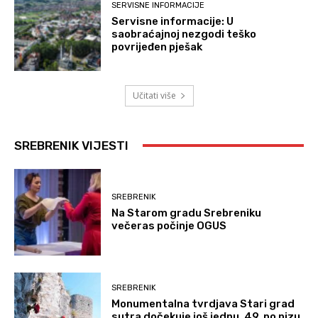
SERVISNE INFORMACIJE
Servisne informacije: U
saobraćajnoj nezgodi teško
povrijeđen pješak
Učitati više
SREBRENIK VIJESTI
SREBRENIK
Na Starom gradu Srebreniku
večeras počinje OGUS
SREBRENIK
Monumentalna tvrdjava Stari grad
sutra dočekuje još jednu, 49. po nizu