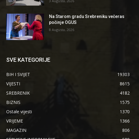
3 Augusta, 2026
Na Starom gradu Srebreniku večeras
počinje OGUS
8 Augusta, 2026
SVE KATEGORIJE
BIH I SVIJET
19303
VIJESTI
8615
SREBRENIK
4182
BIZNIS
1575
Ostale vijesti
1370
VRIJEME
1366
MAGAZIN
806