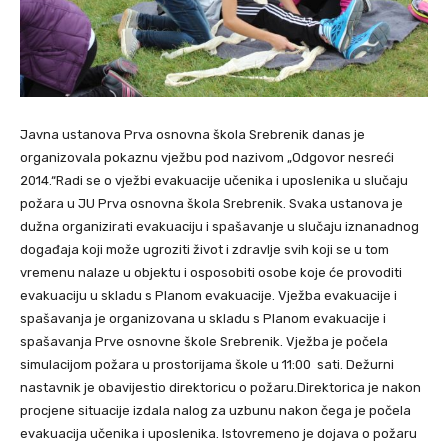
Javna ustanova Prva osnovna škola Srebrenik danas je
organizovala pokaznu vježbu pod nazivom „Odgovor nesreći
2014.“Radi se o vježbi evakuacije učenika i uposlenika u slučaju
požara u JU Prva osnovna škola Srebrenik. Svaka ustanova je
dužna organizirati evakuaciju i spašavanje u slučaju iznanadnog
događaja koji može ugroziti život i zdravlje svih koji se u tom
vremenu nalaze u objektu i osposobiti osobe koje će provoditi
evakuaciju u skladu s Planom evakuacije. Vježba evakuacije i
spašavanja je organizovana u skladu s Planom evakuacije i
spašavanja Prve osnovne škole Srebrenik. Vježba je počela
simulacijom požara u prostorijama škole u 11:00 sati. Dežurni
nastavnik je obavijestio direktoricu o požaru.Direktorica je nakon
procjene situacije izdala nalog za uzbunu nakon čega je počela
evakuacija učenika i uposlenika. Istovremeno je dojava o požaru