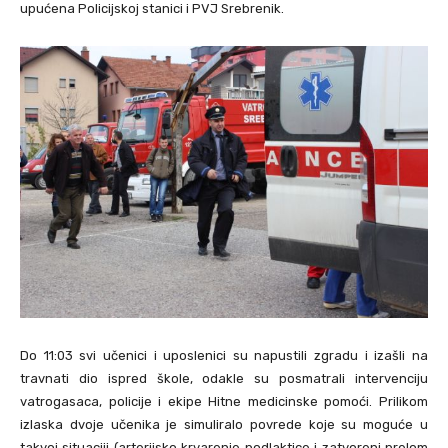
upućena Policijskoj stanici i PVJ Srebrenik.
Do 11:03 svi učenici i uposlenici su napustili zgradu i izašli na
travnati dio ispred škole, odakle su posmatrali intervenciju
vatrogasaca, policije i ekipe Hitne medicinske pomoći. Prilikom
izlaska dvoje učenika je simuliralo povrede koje su moguće u
takvoj situaciji (arterijsko krvarenje podlaktice i zatvoreni prelom