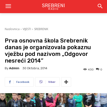
SREBRENI
RADIO
Naslovnica
VIJESTI
SREBRENIK
Prva osnovna škola Srebrenik
danas je organizovala pokaznu
vježbu pod nazivom „Odgovor
nesreći 2014”
By
Admin
30 Oktobra, 2014
430
0
Facebook
Viber