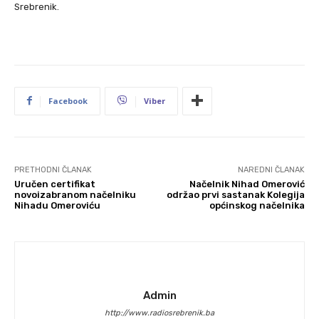
Srebrenik.
Facebook
Viber
PRETHODNI ČLANAK
NAREDNI ČLANAK
Uručen certifikat
Načelnik Nihad Omerović
novoizabranom načelniku
održao prvi sastanak Kolegija
Nihadu Omeroviću
općinskog načelnika
Admin
http://www.radiosrebrenik.ba