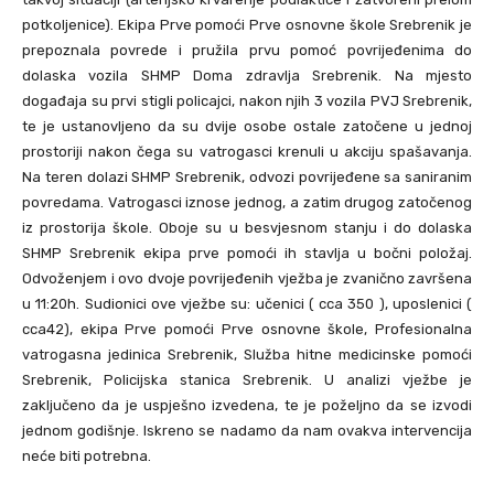
potkoljenice). Ekipa Prve pomoći Prve osnovne škole Srebrenik je
prepoznala povrede i pružila prvu pomoć povrijeđenima do
dolaska vozila SHMP Doma zdravlja Srebrenik. Na mjesto
događaja su prvi stigli policajci, nakon njih 3 vozila PVJ Srebrenik,
te je ustanovljeno da su dvije osobe ostale zatočene u jednoj
prostoriji nakon čega su vatrogasci krenuli u akciju spašavanja.
Na teren dolazi SHMP Srebrenik, odvozi povrijeđene sa saniranim
povredama. Vatrogasci iznose jednog, a zatim drugog zatočenog
iz prostorija škole. Oboje su u besvjesnom stanju i do dolaska
SHMP Srebrenik ekipa prve pomoći ih stavlja u bočni položaj.
Odvoženjem i ovo dvoje povrijeđenih vježba je zvanično završena
u 11:20h. Sudionici ove vježbe su: učenici ( cca 350 ), uposlenici (
cca42), ekipa Prve pomoći Prve osnovne škole, Profesionalna
vatrogasna jedinica Srebrenik, Služba hitne medicinske pomoći
Srebrenik, Policijska stanica Srebrenik. U analizi vježbe je
zaključeno da je uspješno izvedena, te je poželjno da se izvodi
jednom godišnje. Iskreno se nadamo da nam ovakva intervencija
neće biti potrebna.