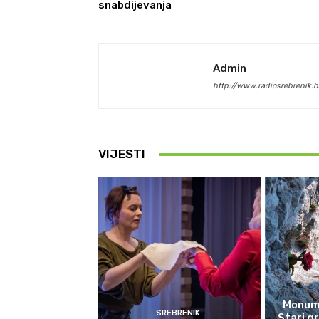
snabdijevanja
Admin
http://www.radiosrebrenik.b
VIJESTI
Monume
SREBRENIK
Stari g