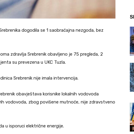
S
Srebrenika dogodila se 1 saobraćajna nezgoda, bez
ma zdravlja Srebrenik obavljeno je 75 pregleda, 2
cijenta su prevezena u UKC Tuzla.
nica Srebrenik nije imala intervencija.
rebrenik obavještava korisnike lokalnih vodovoda
 ovih vodovoda, zbog povišene mutnoće, nije zdravstveno
 u isporuci električne energije.