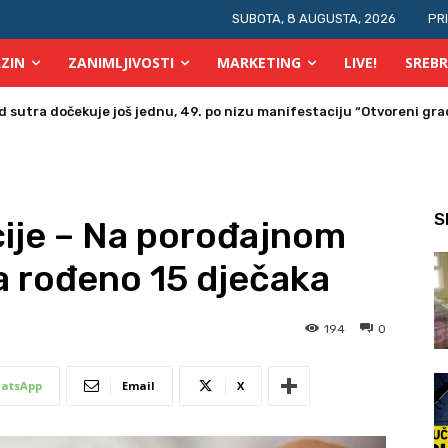
SUBOTA, 8 AUGUSTA, 2026
PR
ZIN
ZANIMLJIVOSTI
MARKETING
LIVE!
SREBR
a u Bosni i Hercegovini posjetio Srebrenik
S
ije – Na porođajnom
a rođeno 15 dječaka
194
0
atsApp
Email
X