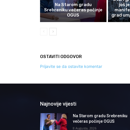
Na Starom gradu
još j
Srebreniku večeras počinje
manife
OGUS
grad umj
OSTAVITI ODGOVOR
Prijavite se da ostavite komentar
Najnovije vijesti
Na Starom gradu Srebreniku
večeras počinje OGUS
8 Augusta, 2026