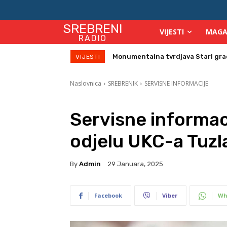
SREBRENI
VIJESTI
MAGA
RADIO
Direktor Vijeća stranih investitor
VIJESTI
Naslovnica
SREBRENIK
SERVISNE INFORMACIJE
Servisne informac
odjelu UKC-a Tuzl
By
Admin
29 Januara, 2025
Facebook
Viber
Wh