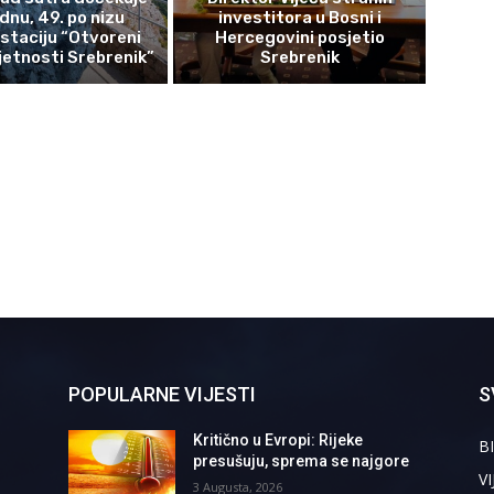
ednu, 49. po nizu
investitora u Bosni i
staciju “Otvoreni
Hercegovini posjetio
etnosti Srebrenik”
Srebrenik
POPULARNE VIJESTI
S
Kritično u Evropi: Rijeke
BI
presušuju, sprema se najgore
VI
3 Augusta, 2026