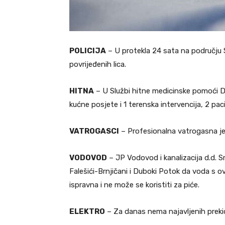
POLICIJA
– U protekla 24 sata na području 
povrijeđenih lica.
HITNA
– U Službi hitne medicinske pomoći Do
kućne posjete i 1 terenska intervencija, 2 pa
VATROGASCI
– Profesionalna vatrogasna jedi
VODOVOD
– JP Vodovod i kanalizacija d.d. S
Falešići-Brnjičani i Duboki Potok da voda s
ispravna i ne može se koristiti za piće.
ELEKTRO
– Za danas nema najavljenih prekida