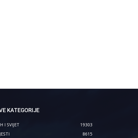
VE KATEGORIJE
H I SVIJET
19303
JESTI
8615