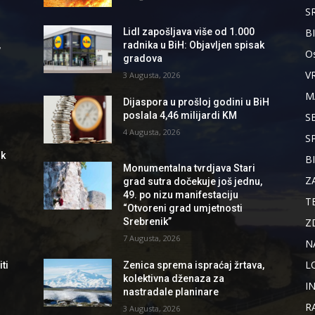
S
B
Lidl zapošljava više od 1.000
,
radnika u BiH: Objavljen spisak
Os
gradova
V
3 Augusta, 2026
M
Dijaspora u prošloj godini u BiH
poslala 4,46 milijardi KM
S
4 Augusta, 2026
S
ik
B
Monumentalna tvrdjava Stari
Z
grad sutra dočekuje još jednu,
49. po nizu manifestaciju
T
“Otvoreni grad umjetnosti
Z
Srebrenik”
7 Augusta, 2026
N
L
ti
Zenica sprema ispraćaj žrtava,
kolektivna dženaza za
I
nastradale planinare
R
3 Augusta, 2026