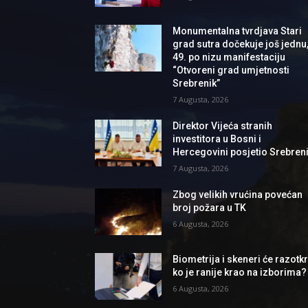
Monumentalna tvrdjava Stari
grad sutra dočekuje još jednu
49. po nizu manifestaciju
“Otvoreni grad umjetnosti
Srebrenik”
7 Augusta, 2026
Direktor Vijeća stranih
investitora u Bosni i
Hercegovini posjetio Srebren
7 Augusta, 2026
Zbog velikih vrućina povećan
broj požara u TK
6 Augusta, 2026
Biometrija i skeneri će razotkri
ko je ranije krao na izborima?
6 Augusta, 2026