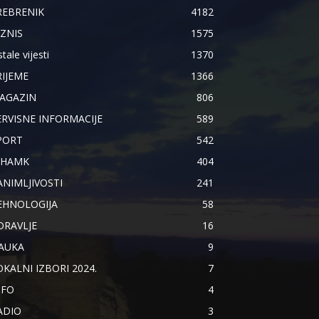
REBRENIK
4182
IZNIS
1575
tale vijesti
1370
RIJEME
1366
AGAZIN
806
ERVISNE INFORMACIJE
589
PORT
542
IHAMK
404
ANIMLJIVOSTI
241
EHNOLOGIJA
58
DRAVLJE
16
AUKA
9
OKALNI IZBORI 2024.
7
NFO
4
ADIO
3