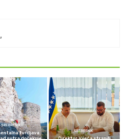
a
SREBRENIK
SREBRENIK
ntalna tvrdjava
rad sutra dočekuje
Direktor Vijeća stranih