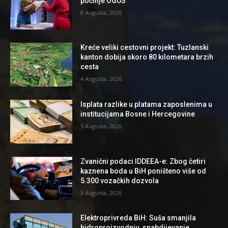
počinje OGUS
8 Augusta, 2026
Kreće veliki cestovni projekt: Tuzlanski
kanton dobija skoro 80 kilometara brzih
cesta
4 Augusta, 2026
Isplata razlike u platama zaposlenima u
institucijama Bosne i Hercegovine
5 Augusta, 2026
Zvanični podaci IDDEEA-e: Zbog četiri
kaznena boda u BiH poništeno više od
5.300 vozačkih dozvola
3 Augusta, 2026
Elektroprivreda BiH: Suša smanjila
hidroproizvodnju, snabdijevanje