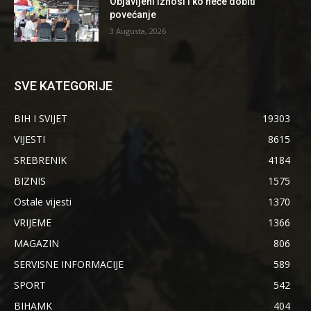
Objavljeni iznosi i ko neće dobiti
povećanje
3 Augusta, 2026
SVE KATEGORIJE
BIH I SVIJET
19303
VIJESTI
8615
SREBRENIK
4184
BIZNIS
1575
Ostale vijesti
1370
VRIJEME
1366
MAGAZIN
806
SERVISNE INFORMACIJE
589
SPORT
542
BIHAMK
404