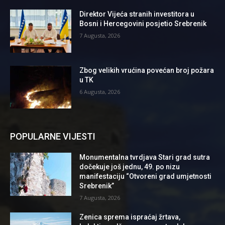
Direktor Vijeća stranih investitora u
Bosni i Hercegovini posjetio Srebrenik
7 Augusta, 2026
Zbog velikih vrućina povećan broj požara
u TK
6 Augusta, 2026
POPULARNE VIJESTI
Monumentalna tvrdjava Stari grad sutra
dočekuje još jednu, 49. po nizu
manifestaciju “Otvoreni grad umjetnosti
Srebrenik”
7 Augusta, 2026
Zenica sprema ispraćaj žrtava,