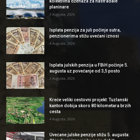
kolektivna dženaza za nastradale
planinare
3 Augusta, 2026
Isplata penzija za juli počinje sutra,
penzionerima stižu uvećani iznosi
4 Augusta, 2026
Isplata julskih penzija u FBiH počinje 5.
augusta uz povećanje od 3,5 posto
3 Augusta, 2026
Kreće veliki cestovni projekt: Tuzlanski
kanton dobija skoro 80 kilometara brzih
cesta
4 Augusta, 2026
Uvećane julske penzije stižu 5. augusta: