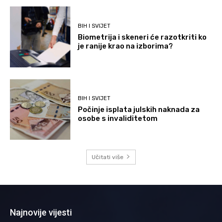
BIH I SVIJET
Biometrija i skeneri će razotkriti ko
je ranije krao na izborima?
BIH I SVIJET
Počinje isplata julskih naknada za
osobe s invaliditetom
Učitati više
Najnovije vijesti