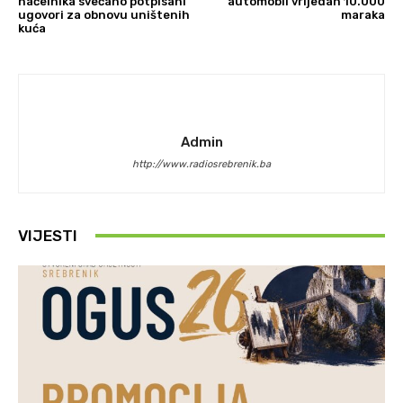
načelnika svečano potpisani
automobil vrijedan 10.000
ugovori za obnovu uništenih
maraka
kuća
Admin
http://www.radiosrebrenik.ba
VIJESTI