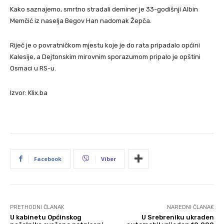
Kako saznajemo, smrtno stradali deminer je 33-godišnji Albin
Memčić iz naselja Begov Han nadomak Žepča.
Riječ je o povratničkom mjestu koje je do rata pripadalo općini
Kalesije, a Dejtonskim mirovnim sporazumom pripalo je opštini
Osmaci u RS-u.
Izvor: Klix.ba
Facebook
Viber
PRETHODNI ČLANAK
NAREDNI ČLANAK
U kabinetu Općinskog
U Srebreniku ukraden