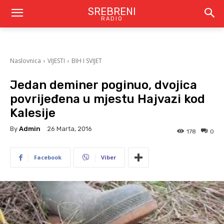
SREBRENI
RADIO
Naslovnica
VIJESTI
BIH I SVIJET
Jedan deminer poginuo, dvojica
povrijeđena u mjestu Hajvazi kod
Kalesije
By
Admin
26 Marta, 2016
178
0
Facebook
Viber