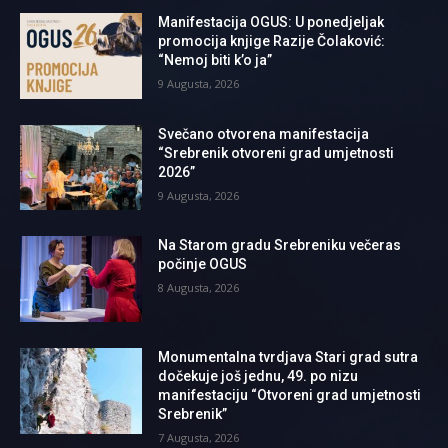
Manifestacija OGUS: U ponedjeljak
promocija knjige Razije Čolaković:
“Nemoj biti k’o ja”
9 Augusta, 2026
Svečano otvorena manifestacija
“Srebrenik otvoreni grad umjetnosti
2026”
9 Augusta, 2026
Na Starom gradu Srebreniku večeras
počinje OGUS
8 Augusta, 2026
Monumentalna tvrdjava Stari grad sutra
dočekuje još jednu, 49. po nizu
manifestaciju “Otvoreni grad umjetnosti
Srebrenik”
7 Augusta, 2026