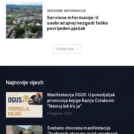
SERVISNE INFORMACIJE
Servisne informacije: U
saobraćajnoj nezgodi teško
povrijeđen pješak
Učitati više
Najnovije vijesti
Manifestacija OGUS: U ponedjeljak
promocija knjige Razije Čolaković:
“Nemoj biti k’o ja”
9 Augusta, 2026
Svečano otvorena manifestacija
“Srebrenik otvoreni grad umjetnosti