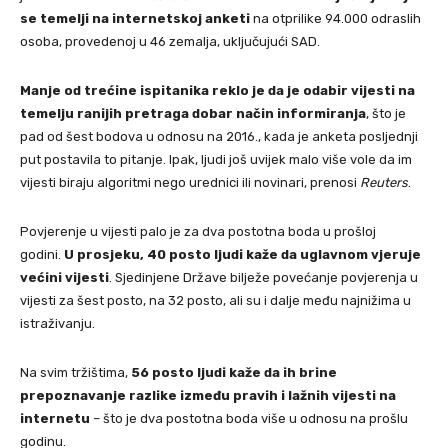
se temelji na internetskoj anketi
na otprilike 94.000 odraslih
osoba, provedenoj u 46 zemalja, uključujući SAD.
Manje od trećine ispitanika reklo je da je odabir vijesti na
temelju ranijih pretraga dobar način informiranja
, što je
pad od šest bodova u odnosu na 2016., kada je anketa posljednji
put postavila to pitanje. Ipak, ljudi još uvijek malo više vole da im
vijesti biraju algoritmi nego urednici ili novinari, prenosi
Reuters
.
Povjerenje u vijesti palo je za dva postotna boda u prošloj
godini.
U prosjeku, 40 posto ljudi kaže da uglavnom vjeruje
većini vijesti
. Sjedinjene Države bilježe povećanje povjerenja u
vijesti za šest posto, na 32 posto, ali su i dalje među najnižima u
istraživanju.
Na svim tržištima,
56 posto ljudi kaže da ih brine
prepoznavanje razlike između pravih i lažnih vijesti na
internetu
– što je dva postotna boda više u odnosu na prošlu
godinu.