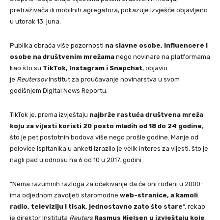
pretraživača ili mobilnih agregatora, pokazuje izvješće objavljeno
u utorak 13. juna.
Publika obraća više pozornosti
na slavne osobe, influencere i
osobe na društvenim mrežama
nego novinare na platformama
kao što su
TikTok, Instagram i Snapchat
, objavio
je
Reutersov
institut za proučavanje novinarstva u svom
godišnjem Digital News Reportu.
TikTok je, prema izvještaju
najbrže rastuća društvena mreža
koju za vijesti koristi 20 posto mladih od 18 do 24 godine
,
što je pet postotnih bodova više nego prošle godine. Manje od
polovice ispitanika u anketi izrazilo je velik interes za vijesti, što je
nagli pad u odnosu na 6 od 10 u 2017. godini.
“Nema razumnih razloga za očekivanje da će oni rođeni u 2000-
ima odjednom zavoljeti staromodne
web-stranice, a kamoli
radio, televiziju i tisak, jednostavno zato što stare
“, rekao
je direktor Instituta
Reuters
Rasmus Nielsen u izvještaju koje