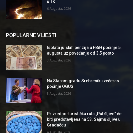
u TK
6 Augusta, 2026
POPULARNE VIJESTI
Isplata julskih penzija u FBiH počinje 5.
augusta uz povećanje od 3,5 posto
3 Augusta, 2026
Na Starom gradu Srebreniku večeras
počinje OGUS
8 Augusta, 2026
Privredno-turistička ruta „Put šljive“ će
biti predstavljena na 53. Sajmu šljive u
Gradačcu
4 Augusta, 2026