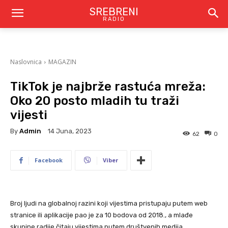
SREBRENI
RADIO
Naslovnica
MAGAZIN
TikTok je najbrže rastuća mreža:
Oko 20 posto mladih tu traži
vijesti
By
Admin
14 Juna, 2023
62
0
Facebook
Viber
Broj ljudi na globalnoj razini koji vijestima pristupaju putem web
stranice ili aplikacije pao je za 10 bodova od 2018., a mlađe
skupine radije čitaju vijestima putem društvenih medija,