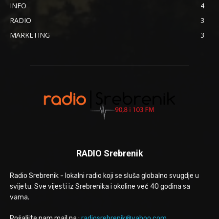
INFO
4
RADIO
3
MARKETING
3
RADIO Srebrenik
Radio Srebrenik - lokalni radio koji se sluša globalno svugdje u
svijetu. Sve vijesti iz Srebrenika i okoline već 40 godina sa
vama.
Pošaljite nam mail na :
radiosrebrenik@yahoo.com