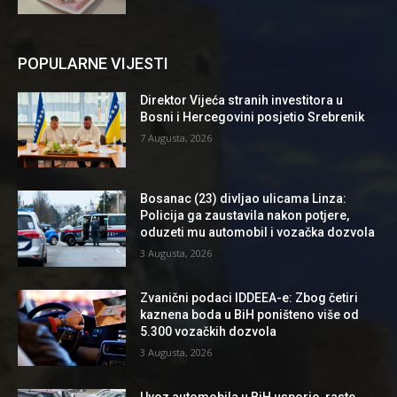
POPULARNE VIJESTI
Direktor Vijeća stranih investitora u
Bosni i Hercegovini posjetio Srebrenik
7 Augusta, 2026
Bosanac (23) divljao ulicama Linza:
Policija ga zaustavila nakon potjere,
oduzeti mu automobil i vozačka dozvola
3 Augusta, 2026
Zvanični podaci IDDEEA-e: Zbog četiri
kaznena boda u BiH poništeno više od
5.300 vozačkih dozvola
3 Augusta, 2026
Uvoz automobila u BiH usporio, raste