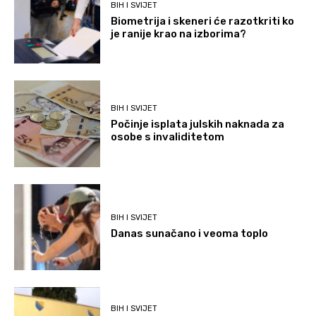
BIH I SVIJET
Biometrija i skeneri će razotkriti ko
je ranije krao na izborima?
BIH I SVIJET
Počinje isplata julskih naknada za
osobe s invaliditetom
BIH I SVIJET
Danas sunačano i veoma toplo
BIH I SVIJET