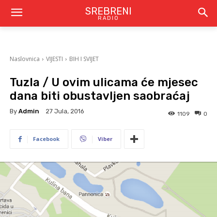
SREBRENI
RADIO
Naslovnica
VIJESTI
BIH I SVIJET
Tuzla / U ovim ulicama će mjesec
dana biti obustavljen saobraćaj
By
Admin
27 Jula, 2016
1109
0
Facebook
Viber