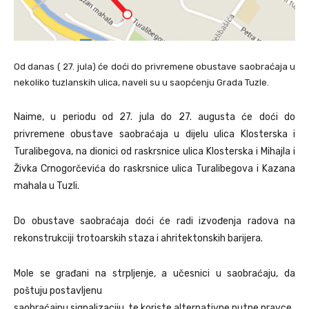
Od danas ( 27. jula) će doći do privremene obustave saobraćaja u
nekoliko tuzlanskih ulica, naveli su u saopćenju Grada Tuzle.
Naime, u periodu od 27. jula do 27. augusta će doći do
privremene obustave saobraćaja u dijelu ulica Klosterska i
Turalibegova, na dionici od raskrsnice ulica Klosterska i Mihajla i
Živka Crnogorčevića do raskrsnice ulica Turalibegova i Kazana
mahala u Tuzli.
Do obustave saobraćaja doći će radi izvođenja radova na
rekonstrukciji trotoarskih staza i ahritektonskih barijera.
Mole se građani na strpljenje, a učesnici u saobraćaju, da
poštuju postavljenu
saobraćajnu signalizaciju, te koriste alternativne putne pravce.