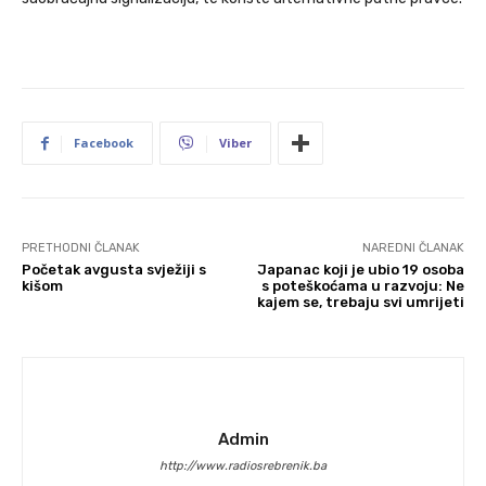
Facebook
Viber
PRETHODNI ČLANAK
NAREDNI ČLANAK
Početak avgusta svježiji s
Japanac koji je ubio 19 osoba
kišom
s poteškoćama u razvoju: Ne
kajem se, trebaju svi umrijeti
Admin
http://www.radiosrebrenik.ba