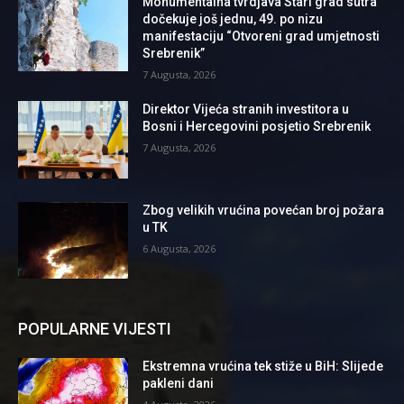
Monumentalna tvrdjava Stari grad sutra
dočekuje još jednu, 49. po nizu
manifestaciju “Otvoreni grad umjetnosti
Srebrenik”
7 Augusta, 2026
Direktor Vijeća stranih investitora u
Bosni i Hercegovini posjetio Srebrenik
7 Augusta, 2026
Zbog velikih vrućina povećan broj požara
u TK
6 Augusta, 2026
POPULARNE VIJESTI
Ekstremna vrućina tek stiže u BiH: Slijede
pakleni dani