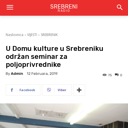
SREBRENI
RADIO
Naslovnica
VIJESTI
SREBRENIK
U Domu kulture u Srebreniku
održan seminar za
poljoprivrednike
By
Admin
12 Februara, 2019
75
0
Facebook
Viber