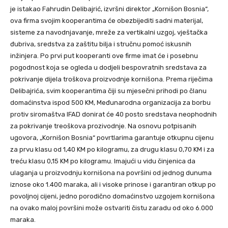
je istakao Fahrudin Delibajrić, izvršni direktor „Kornišon Bosnia“,
ova firma svojim kooperantima će obezbijediti sadni materijal,
sisteme za navodnjavanje, mreže za vertikalni uzgoj, vještačka
đubriva, sredstva za zaštitu bilja i stručnu pomoć iskusnih
inžinjera. Po prvi put kooperanti ove firme imat će i posebnu
pogodnost koja se ogleda u dodjeli bespovratnih sredstava za
pokrivanje dijela troškova proizvodnje kornišona. Prema riječima
Delibajrića, svim kooperantima čiji su mjesečni prihodi po članu
domaćinstva ispod 500 KM, Međunarodna organizacija za borbu
protiv siromaštva IFAD donirat će 40 posto sredstava neophodnih
za pokrivanje treoškova prozivodnje. Na osnovu potpisanih
ugovora, „Kornišon Bosnia“ povrtlarima garantuje otkupnu cijenu
za prvu klasu od 1,40 KM po kilogramu, za drugu klasu 0,70 KM i za
treću klasu 0,15 KM po kilogramu. Imajući u vidu činjenica da
ulaganja u proizvodnju kornišona na površini od jednog dunuma
iznose oko 1.400 maraka, ali i visoke prinose i garantiran otkup po
povoljnoj cijeni, jedno porodično domaćinstvo uzgojem kornišona
na ovako maloj površini može ostvariti čistu zaradu od oko 6.000
maraka.