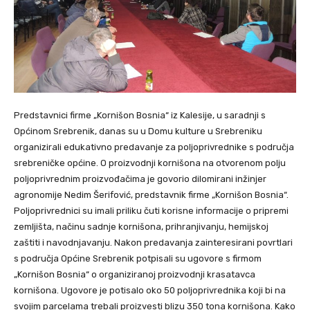
Predstavnici firme „Kornišon Bosnia“ iz Kalesije, u saradnji s
Općinom Srebrenik, danas su u Domu kulture u Srebreniku
organizirali edukativno predavanje za poljoprivrednike s područja
srebreničke općine. O proizvodnji kornišona na otvorenom polju
poljoprivrednim proizvođačima je govorio dilomirani inžinjer
agronomije Nedim Šerifović, predstavnik firme „Kornišon Bosnia“.
Poljoprivrednici su imali priliku čuti korisne informacije o pripremi
zemljišta, načinu sadnje kornišona, prihranjivanju, hemijskoj
zaštiti i navodnjavanju. Nakon predavanja zainteresirani povrtlari
s područja Općine Srebrenik potpisali su ugovore s firmom
„Kornišon Bosnia“ o organiziranoj proizvodnji krasatavca
kornišona. Ugovore je potisalo oko 50 poljoprivrednika koji bi na
svojim parcelama trebali proizvesti blizu 350 tona kornišona. Kako