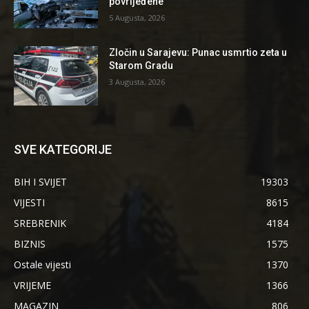
povrijeđene
5 Augusta, 2026
Zločin u Sarajevu: Punac usmrtio zeta u
Starom Gradu
3 Augusta, 2026
SVE KATEGORIJE
BIH I SVIJET
19303
VIJESTI
8615
SREBRENIK
4184
BIZNIS
1575
Ostale vijesti
1370
VRIJEME
1366
MAGAZIN
806