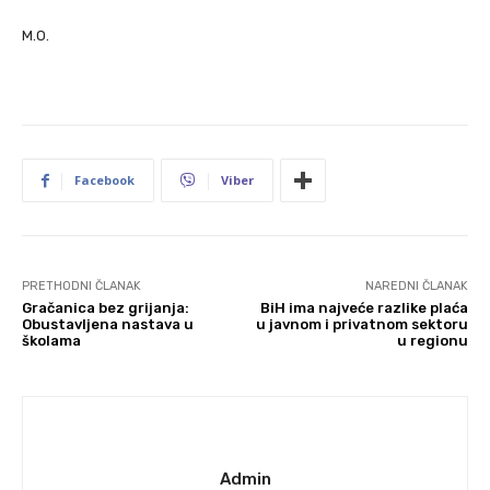
M.O.
Facebook
Viber
PRETHODNI ČLANAK
NAREDNI ČLANAK
Gračanica bez grijanja:
BiH ima najveće razlike plaća
Obustavljena nastava u
u javnom i privatnom sektoru
školama
u regionu
Admin