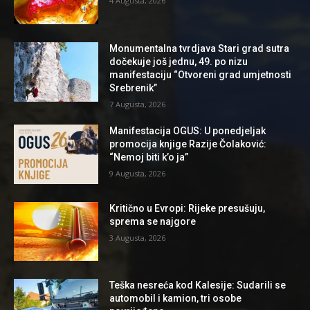
4 Augusta, 2026
Monumentalna tvrdjava Stari grad sutra
dočekuje još jednu, 49. po nizu
manifestaciju “Otvoreni grad umjetnosti
Srebrenik”
7 Augusta, 2026
Manifestacija OGUS: U ponedjeljak
promocija knjige Razije Čolaković:
“Nemoj biti k’o ja”
9 Augusta, 2026
Kritično u Evropi: Rijeke presušuju,
sprema se najgore
3 Augusta, 2026
Teška nesreća kod Kalesije: Sudarili se
automobil i kamion, tri osobe