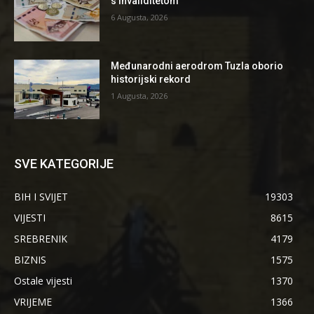
s invaliditetom
6 Augusta, 2026
Međunarodni aerodrom Tuzla oborio
historijski rekord
1 Augusta, 2026
SVE KATEGORIJE
BIH I SVIJET
19303
VIJESTI
8615
SREBRENIK
4179
BIZNIS
1575
Ostale vijesti
1370
VRIJEME
1366