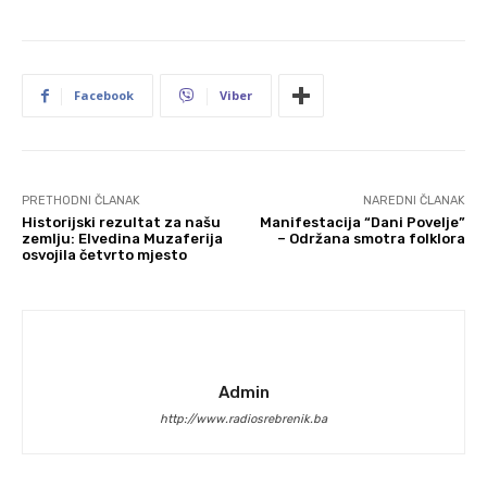
Facebook
Viber
PRETHODNI ČLANAK
NAREDNI ČLANAK
Historijski rezultat za našu
Manifestacija “Dani Povelje”
zemlju: Elvedina Muzaferija
– Održana smotra folklora
osvojila četvrto mjesto
Admin
http://www.radiosrebrenik.ba