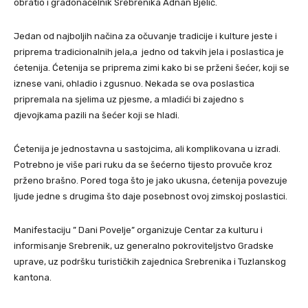
obratio i gradonačelnik Srebrenika Adnan Bjelić.
Jedan od najboljih načina za očuvanje tradicije i kulture jeste i
priprema tradicionalnih jela,a jedno od takvih jela i poslastica je
ćetenija. Ćetenija se priprema zimi kako bi se prženi šećer, koji se
iznese vani, ohladio i zgusnuo. Nekada se ova poslastica
pripremala na sjelima uz pjesme, a mladići bi zajedno s
djevojkama pazili na šećer koji se hladi.
Ćetenija je jednostavna u sastojcima, ali komplikovana u izradi.
Potrebno je više pari ruku da se šećerno tijesto provuče kroz
prženo brašno. Pored toga što je jako ukusna, ćetenija povezuje
ljude jedne s drugima što daje posebnost ovoj zimskoj poslastici.
Manifestaciju ” Dani Povelje” organizuje Centar za kulturu i
informisanje Srebrenik, uz generalno pokroviteljstvo Gradske
uprave, uz podršku turističkih zajednica Srebrenika i Tuzlanskog
kantona.