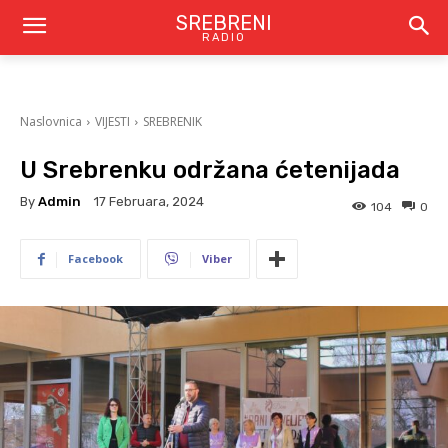
SREBRENI
RADIO
Naslovnica
VIJESTI
SREBRENIK
U Srebrenku održana ćetenijada
By
Admin
17 Februara, 2024
104
0
Facebook
Viber