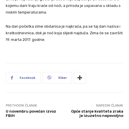
kojemu dani traju kraće od noći, a priroda je uspavana u skladu s
niskim temperaturama.
Na dan početka zime obdanica je najkraća, pa se taj dan naziva i
kratkodnevnica, dok je noć koja slijedi najduža. Zima će se završiti
19. marta 2017. godine.
Facebook
Viber
PRETHODNI ČLANAK
NAREDNI ČLANAK
U novembru povećan izvoz
Opće stanje kvaliteta zraka
FBiH
je izuzetno nepovoljno