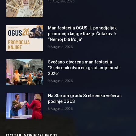
10 Augusta, 2026
Manifestacija OGUS: U ponedjeljak
promocija knjige Razije Čolaković:
“Nemoj biti k’o ja”
9 Augusta, 2026
Svečano otvorena manifestacija
“Srebrenik otvoreni grad umjetnosti
2026”
9 Augusta, 2026
Na Starom gradu Srebreniku večeras
počinje OGUS
8 Augusta, 2026
POPULARNE VIJESTI