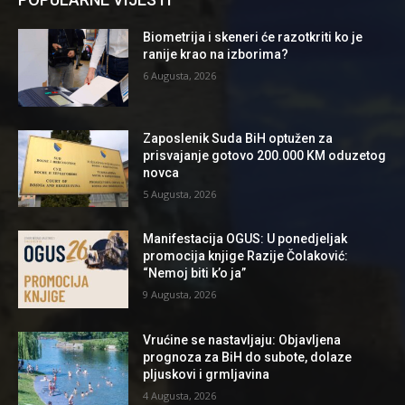
Biometrija i skeneri će razotkriti ko je
ranije krao na izborima?
6 Augusta, 2026
Zaposlenik Suda BiH optužen za
prisvajanje gotovo 200.000 KM oduzetog
novca
5 Augusta, 2026
Manifestacija OGUS: U ponedjeljak
promocija knjige Razije Čolaković:
“Nemoj biti k’o ja”
9 Augusta, 2026
Vrućine se nastavljaju: Objavljena
prognoza za BiH do subote, dolaze
pljuskovi i grmljavina
4 Augusta, 2026