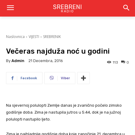
SREBRENI
RADIO
Naslovnica
VIJESTI
SREBRENIK
Večeras najduža noć u godini
By
Admin
21 Decembra, 2016
113
0
Facebook
Viber
Na sjevernoj polulopti Zemlje danas je zvanično počelo zimsko
godišnje doba. Zima je nastupila jutros u 5:44, dok je na južnoj
polulopti nastupilo ljeto.
Zima je najhladnije godišnje doba koje započinje 21. decembra u