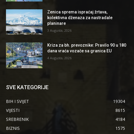
Zenica sprema ispraćaj žrtava,
kolektivna dženaza za nastradale
planinare
3 Augusta, 2026
Kriza za bh. prevoznike: Pravilo 90 u 180
dana vraća vozače sa granica EU
4 Augusta, 2026
SVE KATEGORIJE
BIH I SVIJET
19304
VIJESTI
8615
SREBRENIK
4184
BIZNIS
1575