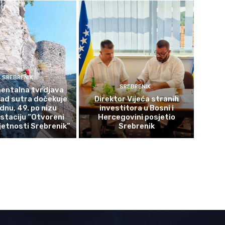
SREBRENIK
SREBRENIK
ntalna tvrdjava
rad sutra dočekuje
Direktor Vijeća stranih
ednu, 49. po nizu
investitora u Bosni i
staciju “Otvoreni
Hercegovini posjetio
etnosti Srebrenik”
Srebrenik