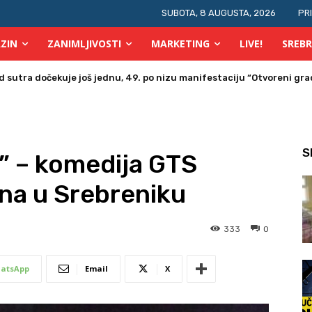
SUBOTA, 8 AUGUSTA, 2026
PR
ZIN
ZANIMLJIVOSTI
MARKETING
LIVE!
SREBR
a u Bosni i Hercegovini posjetio Srebrenik
S
a” – komedija GTS
na u Srebreniku
333
0
atsApp
Email
X