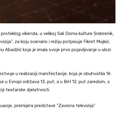
proteklog vikenda, u velikoj Sali Doma kulture Srebrenik,
zija”, za koju scenario i režiju potpisuje Fikret Mujkić,
Abadžić koja je imala svoje prvo pojavljivanje u ulozi
tvuje u realizaciji manifestacije, koja je obuhvatila 16
se u Evropi održava 13. put, a u BiH 12. put zaredom, s
iji teatarske djelatnosti.
acije, premijera predstave “Zavisna televizija”