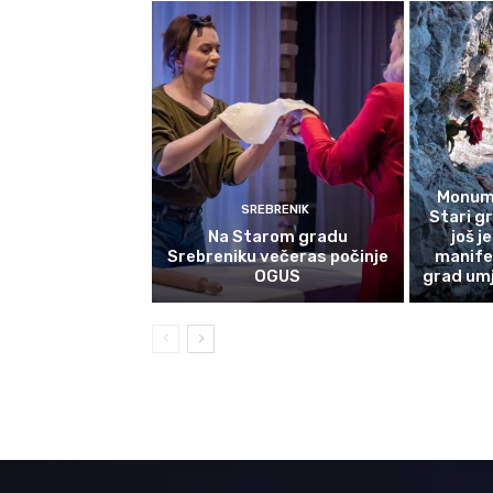
Monume
SREBRENIK
Stari g
Na Starom gradu
još j
Srebreniku večeras počinje
manife
OGUS
grad umj