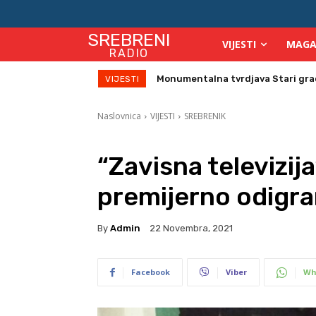
SREBRENI
VIJESTI
MAGA
RADIO
Direktor Vijeća stranih investitor
VIJESTI
Naslovnica
VIJESTI
SREBRENIK
“Zavisna televizij
premijerno odigra
By
Admin
22 Novembra, 2021
Facebook
Viber
Wh