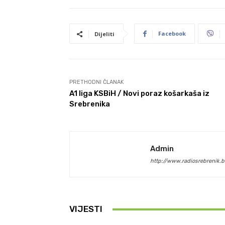
Facebook
Dijeliti
PRETHODNI ČLANAK
A1 liga KSBiH / Novi poraz košarkaša iz
Srebrenika
Admin
http://www.radiosrebrenik.b
VIJESTI