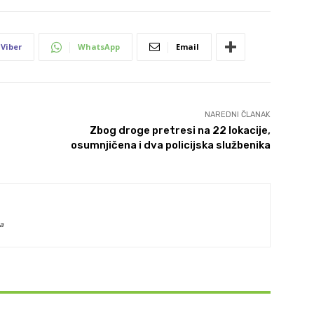
Viber
WhatsApp
Email
NAREDNI ČLANAK
Zbog droge pretresi na 22 lokacije,
osumnjičena i dva policijska službenika
a