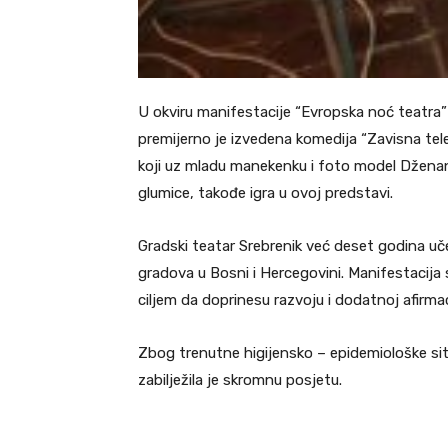
U okviru manifestacije “Evropska noć teatra” 
premijerno je izvedena komedija “Zavisna televi
koji uz mladu manekenku i foto model Dženanu 
glumice, takođe igra u ovoj predstavi.
Gradski teatar Srebrenik već deset godina učes
gradova u Bosni i Hercegovini. Manifestacija 
ciljem da doprinesu razvoju i dodatnoj afirmac
Zbog trenutne higijensko – epidemiološke situ
zabilježila je skromnu posjetu.