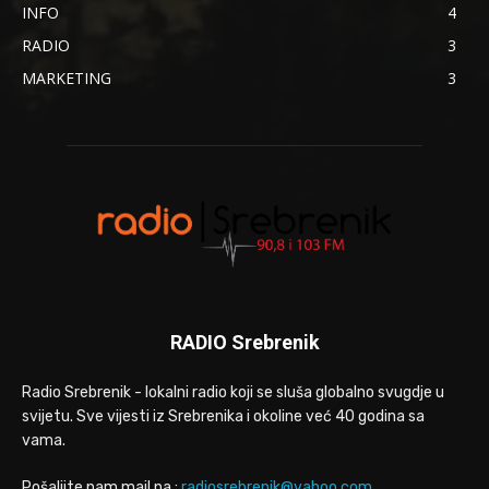
INFO
4
RADIO
3
MARKETING
3
RADIO Srebrenik
Radio Srebrenik - lokalni radio koji se sluša globalno svugdje u
svijetu. Sve vijesti iz Srebrenika i okoline već 40 godina sa
vama.
Pošaljite nam mail na :
radiosrebrenik@yahoo.com