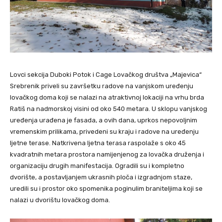
Lovci sekcija Duboki Potok i Cage Lovačkog društva „Majevica“
Srebrenik priveli su završetku radove na vanjskom uređenju
lovačkog doma koji se nalazi na atraktivnoj lokaciji na vrhu brda
Ratiš na nadmorskoj visini od oko 540 metara. U sklopu vanjskog
uređenja urađena je fasada, a ovih dana, uprkos nepovoljnim
vremenskim prilikama, privedeni su kraju i radove na uređenju
ljetne terase. Natkrivena ljetna terasa raspolaže s oko 45
kvadratnih metara prostora namijenjenog za lovačka druženja i
organizaciju drugih manifestacija. Ogradili su i kompletno
dvorište, a postavljanjem ukrasnih ploča i izgradnjom staze,
uredili su i prostor oko spomenika poginulim braniteljima koji se
nalazi u dvorištu lovačkog doma.