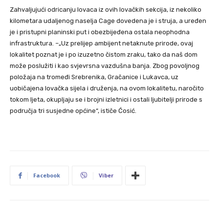
Zahvaljujući odricanju lovaca iz ovih lovačkih sekcija, iz nekoliko
kilometara udaljenog naselja Cage dovedena je i struja, a uređen
je i pristupni planinski put i obezbijeđena ostala neophodna
infrastruktura. –„Uz prelijep ambijent netaknute prirode, ovaj
lokalitet poznat je i po izuzetno čistom zraku, tako da naš dom
može poslužiti i kao svjevrsna vazdušna banja. Zbog povoljnog
položaja na tromeđi Srebrenika, Gračanice i Lukavca, uz
uobičajena lovačka sijela i druženja, na ovom lokalitetu, naročito
tokom ljeta, okupljaju se i brojni izletnici i ostali ljubitelji prirode s
područja tri susjedne općine“, ističe Ćosić.
Facebook
Viber