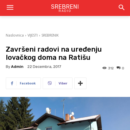
SREBRENI
RADIO
Naslovnica
VIJESTI
SREBRENIK
Završeni radovi na uređenju
lovačkog doma na Ratišu
By
Admin
22 Decembra, 2017
312
0
Facebook
Viber