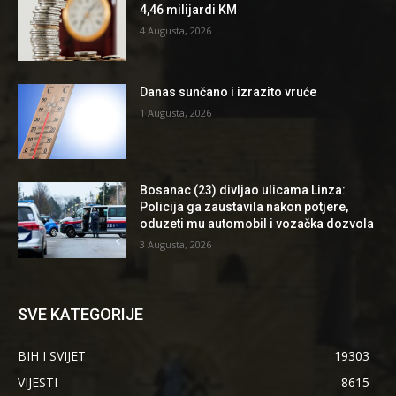
4,46 milijardi KM
4 Augusta, 2026
Danas sunčano i izrazito vruće
1 Augusta, 2026
Bosanac (23) divljao ulicama Linza:
Policija ga zaustavila nakon potjere,
oduzeti mu automobil i vozačka dozvola
3 Augusta, 2026
SVE KATEGORIJE
BIH I SVIJET
19303
VIJESTI
8615