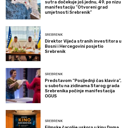
sutra dočekuje još jednu, 49. po nizu
manifestaciju “Otvoreni grad
umjetnosti Srebrenik”
SREBRENIK
Direktor Vijeća stranih investitora u
Bosni i Hercegovini posjetio
Srebrenik
SREBRENIK
Predstavom “Posljednji čas klavira”,
u subotu na zidinama Starog grada
Srebrenika počinje manifestacija
OGUS
SREBRENIK
Filmske čarolije uskoro u kinu Doma