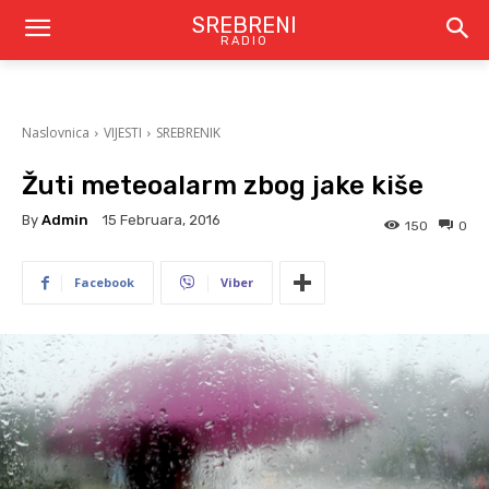
SREBRENI
RADIO
Naslovnica
VIJESTI
SREBRENIK
Žuti meteoalarm zbog jake kiše
By
Admin
15 Februara, 2016
150
0
Facebook
Viber