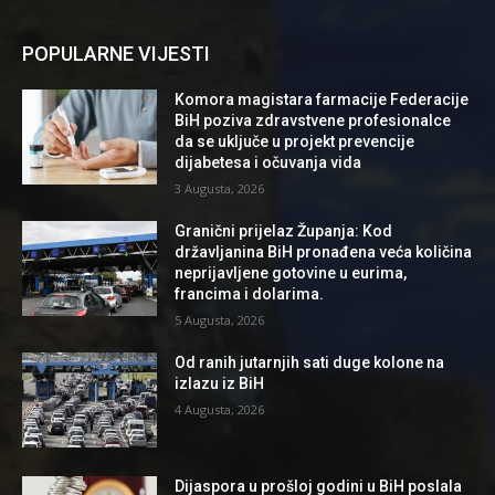
POPULARNE VIJESTI
Komora magistara farmacije Federacije
BiH poziva zdravstvene profesionalce
da se uključe u projekt prevencije
dijabetesa i očuvanja vida
3 Augusta, 2026
Granični prijelaz Županja: Kod
državljanina BiH pronađena veća količina
neprijavljene gotovine u eurima,
francima i dolarima.
5 Augusta, 2026
Od ranih jutarnjih sati duge kolone na
izlazu iz BiH
4 Augusta, 2026
Dijaspora u prošloj godini u BiH poslala