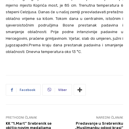
mjerno mjesto Koprića most, je 85 cm. Trenutna temperatura 6
stepeni Celzijusa. Danas će u našoj zemlji preovladavati pretežno
oblačno vrijeme sa kišom. Tokom dana u centralnim, istočnim i
sjeveroistočnim područjima Bosne prestanak padavina i
smanjenje oblačnosti. Prije podne intenzivnije padavine u
Hercegovini, praćene grmljavinom. Vjetar, slab do umjeren, južni i
jugozapadni.Prema kraju dana prestanak padavina i smanjenje
oblačnosti. Dnevna temperatura oko 13 °C.
Facebook
Viber
PRETHODNI ČLANAK
NAREDNI ČLANAK
KK “1.Mart” Srebrenik se
Predavanje u Srebreniku
okitio novim medaljama
„Muslimanku odgoj krasi“