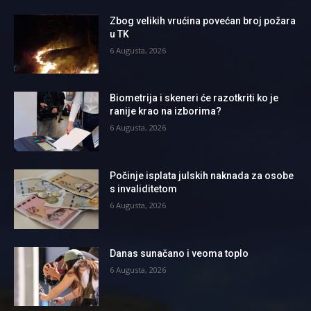
Zbog velikih vrućina povećan broj požara
u TK
6 Augusta, 2026
Biometrija i skeneri će razotkriti ko je
ranije krao na izborima?
6 Augusta, 2026
Počinje isplata julskih naknada za osobe
s invaliditetom
6 Augusta, 2026
Danas sunačano i veoma toplo
6 Augusta, 2026