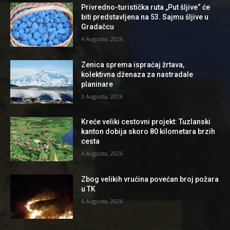
Privredno-turistička ruta „Put šljive“ će
biti predstavljena na 53. Sajmu šljive u
Gradačcu
4 Augusta, 2026
Zenica sprema ispraćaj žrtava,
kolektivna dženaza za nastradale
planinare
3 Augusta, 2026
Kreće veliki cestovni projekt: Tuzlanski
kanton dobija skoro 80 kilometara brzih
cesta
4 Augusta, 2026
Zbog velikih vrućina povećan broj požara
u TK
6 Augusta, 2026