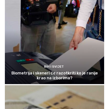
BIH I SVIJET
Biometrija i skeneri će razotkriti ko je ranije
krao na izborima?