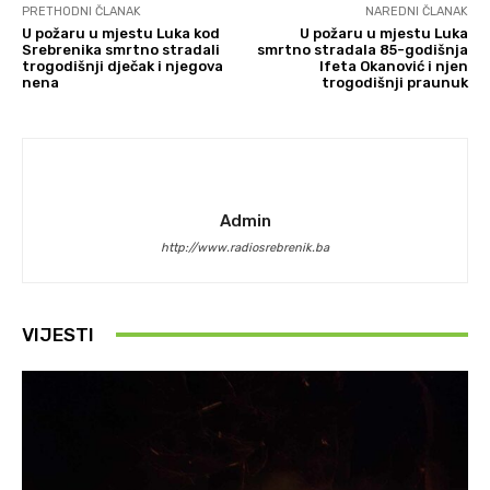
PRETHODNI ČLANAK
NAREDNI ČLANAK
U požaru u mjestu Luka kod
U požaru u mjestu Luka
Srebrenika smrtno stradali
smrtno stradala 85-godišnja
trogodišnji dječak i njegova
Ifeta Okanović i njen
nena
trogodišnji praunuk
Admin
http://www.radiosrebrenik.ba
VIJESTI