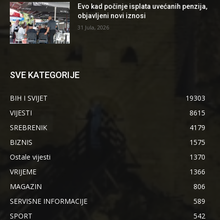
Evo kad počinje isplata uvećanih penzija,
objavljeni novi iznosi
31 Jula, 2026
SVE KATEGORIJE
BIH I SVIJET
19303
VIJESTI
8615
SREBRENIK
4179
BIZNIS
1575
Ostale vijesti
1370
VRIJEME
1366
MAGAZIN
806
SERVISNE INFORMACIJE
589
SPORT
542