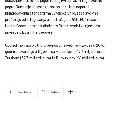
dobavljačka tržišta u jugoistočnoj Evropi. Osim toga, zemlje
poput Rumunije i Hrvatske, nakon početnih napora i
prilagođavanja standardima Evropske unije, sada sve više
profitiraju od integrisanja u unutrašnje tržište EU”, rekao je
Martin Gaber, zamjenik direktora Predstavništva njemačke
privrede u Bosni i Hercegovini.
Uporedimo li apsolutnu vrijednost, najveći rast izvoza u 2016.
godini ostvaren je u trgovini sa Mađarskom (47,7 milijardi eura),
Turskom (37,3 milijardi eura) te Rumunijom (26 milijardi eura).
Facebook
Viber