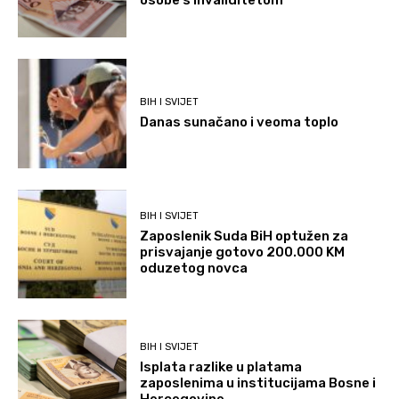
BIH I SVIJET
Danas sunačano i veoma toplo
BIH I SVIJET
Zaposlenik Suda BiH optužen za
prisvajanje gotovo 200.000 KM
oduzetog novca
BIH I SVIJET
Isplata razlike u platama
zaposlenima u institucijama Bosne i
Hercegovine