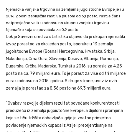
Njemačka vanjska trgovina sa zemljama jugoistočne Evrope je i u
2016. godini zabilježila rast. Sa plusom od 6,1 posto, rast je čak i
natprosječno velik u odnosu na ukupnu vanjsku trgovinu
Njemačke koja se povećala za 0,9 posto.
Dok je Savezni ured za statistiku objavio da je ukupan njemački
izvoz porastao za oko jedan posto, isporuke u 13 zemalja
jugoistočne Evrope (Bosna i Hercegovina, Hrvatska, Srbija,
Makedonija, Crna Gora, Slovenija, Kosovo, Albanija, Rumunija,
Bugarska, Grčka, Mađarska, Turska) u 2016. su porasle za 4,25
posto na ca. 79 milijardi eura. To je porast za više od tri milijarde
eura u odnosu na 2015. godinu. S druge strane, uvoz iz ovih
zemalja je porastao za 8,36 posto na 69,3 milijardi eura.
“Ovakav razvoj je dijelom rezultat povećane konkurentnosti
preduzeća iz zemalja jugoistočne Evrope, a dijelom i promjena
koje se tiču tržišta dobavljača, gdje je znatno primjetno
povlačenje njemačkih kupaca iz Azije i preorjentisanje na