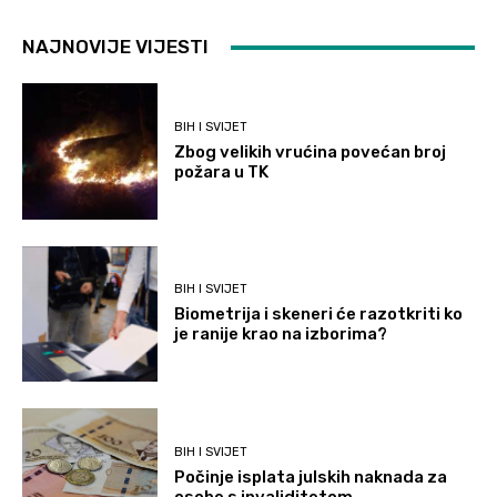
NAJNOVIJE VIJESTI
BIH I SVIJET
Zbog velikih vrućina povećan broj
požara u TK
BIH I SVIJET
Biometrija i skeneri će razotkriti ko
je ranije krao na izborima?
BIH I SVIJET
Počinje isplata julskih naknada za
osobe s invaliditetom