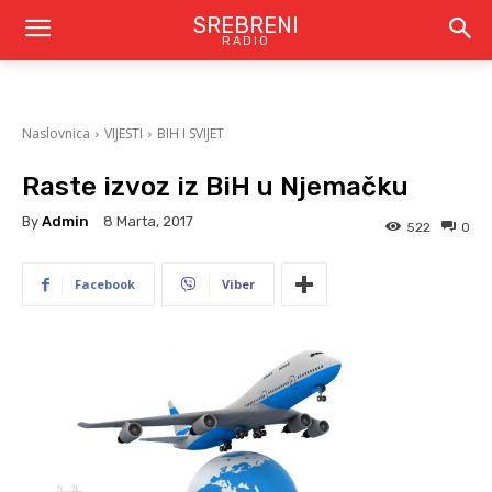
SREBRENI
RADIO
Naslovnica
VIJESTI
BIH I SVIJET
Raste izvoz iz BiH u Njemačku
By
Admin
8 Marta, 2017
522
0
Facebook
Viber