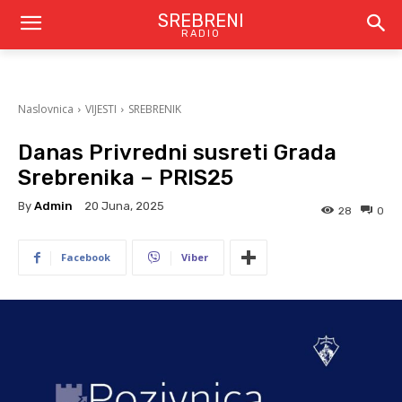
SREBRENI
RADIO
Naslovnica
VIJESTI
SREBRENIK
Danas Privredni susreti Grada
Srebrenika – PRIS25
By
Admin
20 Juna, 2025
28
0
Facebook
Viber