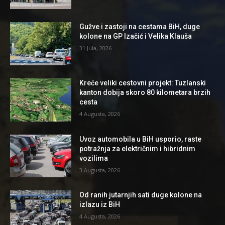
Gužve i zastoji na cestama BiH, duge
kolone na GP Izačić i Velika Klauša
31 Jula, 2026
Kreće veliki cestovni projekt: Tuzlanski
kanton dobija skoro 80 kilometara brzih
cesta
4 Augusta, 2026
Uvoz automobila u BiH usporio, raste
potražnja za električnim i hibridnim
vozilima
3 Augusta, 2026
Od ranih jutarnjih sati duge kolone na
izlazu iz BiH
4 Augusta, 2026