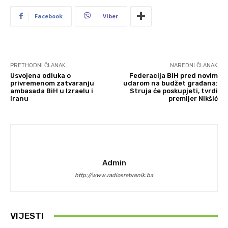
Facebook
Viber
PRETHODNI ČLANAK
NAREDNI ČLANAK
Usvojena odluka o
Federacija BiH pred novim
privremenom zatvaranju
udarom na budžet građana:
ambasada BiH u Izraelu i
Struja će poskupjeti, tvrdi
Iranu
premijer Nikšić
Admin
http://www.radiosrebrenik.ba
VIJESTI