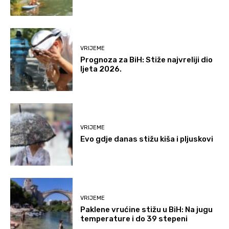
VRIJEME
Prognoza za BiH: Stiže najvreliji dio
ljeta 2026.
VRIJEME
Evo gdje danas stižu kiša i pljuskovi
VRIJEME
Paklene vrućine stižu u BiH: Na jugu
temperature i do 39 stepeni