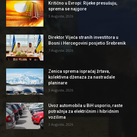
Kritično u Evropi: Rijeke presušuju,
sprema se najgore
3 Augusta, 2026
Direktor Vijeća stranih investitora u
Bosni i Hercegovini posjetio Srebrenik
7 Augusta, 2026
Zenica sprema ispraćaj žrtava,
kolektivna dženaza za nastradale
planinare
3 Augusta, 2026
Uvoz automobila u BiH usporio, raste
potražnja za električnim i hibridnim
vozilima
3 Augusta, 2026