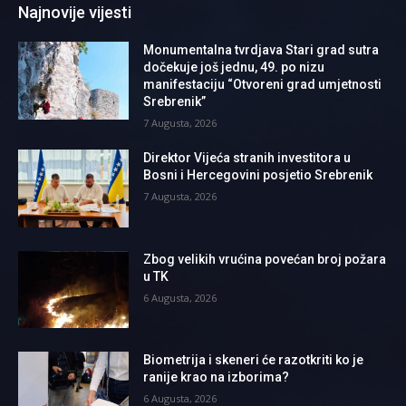
Najnovije vijesti
Monumentalna tvrdjava Stari grad sutra
dočekuje još jednu, 49. po nizu
manifestaciju “Otvoreni grad umjetnosti
Srebrenik”
7 Augusta, 2026
Direktor Vijeća stranih investitora u
Bosni i Hercegovini posjetio Srebrenik
7 Augusta, 2026
Zbog velikih vrućina povećan broj požara
u TK
6 Augusta, 2026
Biometrija i skeneri će razotkriti ko je
ranije krao na izborima?
6 Augusta, 2026