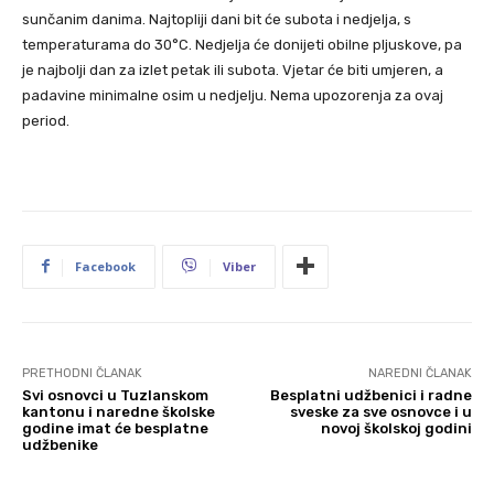
sunčanim danima. Najtopliji dani bit će subota i nedjelja, s
temperaturama do 30°C. Nedjelja će donijeti obilne pljuskove, pa
je najbolji dan za izlet petak ili subota. Vjetar će biti umjeren, a
padavine minimalne osim u nedjelju. Nema upozorenja za ovaj
period.
Facebook
Viber
PRETHODNI ČLANAK
NAREDNI ČLANAK
Svi osnovci u Tuzlanskom
Besplatni udžbenici i radne
kantonu i naredne školske
sveske za sve osnovce i u
godine imat će besplatne
novoj školskoj godini
udžbenike