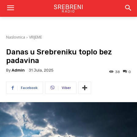
SREBRENI
RADIO
Naslovnica
VRIJEME
Danas u Srebreniku toplo bez
padavina
By
Admin
31 Jula, 2025
38
0
Facebook
Viber