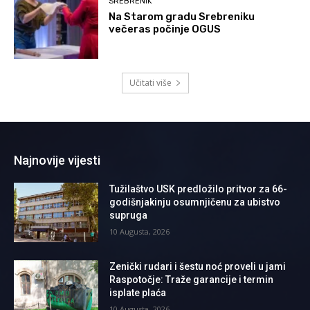
SREBRENIK
Na Starom gradu Srebreniku
večeras počinje OGUS
Učitati više
Najnovije vijesti
Tužilaštvo USK predložilo pritvor za 66-
godišnjakinju osumnjičenu za ubistvo
supruga
10 Augusta, 2026
Zenički rudari i šestu noć proveli u jami
Raspotočje: Traže garancije i termin
isplate plaća
10 Augusta, 2026