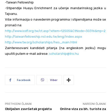
-Taiwan Fellowship
-Stipendije Huayu Enrichment za učenje mandarinskog jezika u
Tajvanu.
Više informacija o navedenim programima i stipendijama može se
pronaći na:
http://www.icdf.org.tw/ct.asp?xItem=12505&CtNode=30316&mp=2
http://taiwanfellowship.ncl.edu.tw/eng/index.aspx
http://www.tw.org/scholarships/hes_main.html
Zainteresovani kandidati pitanja (na engleskom jeziku) mogu
uputiti putem e-mail adrese:
scholarship@tro.hu
Facebook
Viber
PRETHODNI ČLANAK
NAREDNI ČLANAK
Obilježen završetak projekta
Online viza za bh. turiste za