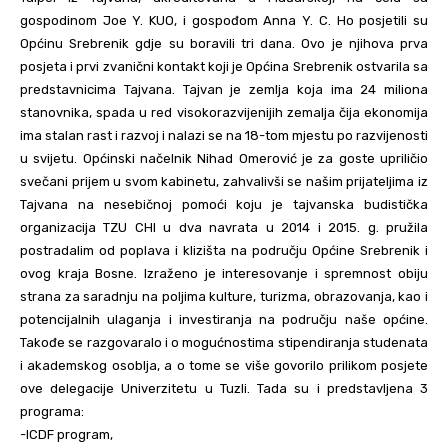
gospodinom Joe Y. KUO, i gospođom Anna Y. C. Ho posjetili su
Općinu Srebrenik gdje su boravili tri dana. Ovo je njihova prva
posjeta i prvi zvanični kontakt koji je Općina Srebrenik ostvarila sa
predstavnicima Tajvana. Tajvan je zemlja koja ima 24 miliona
stanovnika, spada u red visokorazvijenijih zemalja čija ekonomija
ima stalan rast i razvoj i nalazi se na 18-tom mjestu po razvijenosti
u svijetu. Općinski načelnik Nihad Omerović je za goste upriličio
svečani prijem u svom kabinetu, zahvalivši se našim prijateljima iz
Tajvana na nesebičnoj pomoći koju je tajvanska budistička
organizacija TZU CHI u dva navrata u 2014 i 2015. g. pružila
postradalim od poplava i klizišta na području Općine Srebrenik i
ovog kraja Bosne. Izraženo je interesovanje i spremnost obiju
strana za saradnju na poljima kulture, turizma, obrazovanja, kao i
potencijalnih ulaganja i investiranja na području naše općine.
Takođe se razgovaralo i o mogućnostima stipendiranja studenata
i akademskog osoblja, a o tome se više govorilo prilikom posjete
ove delegacije Univerzitetu u Tuzli. Tada su i predstavljena 3
programa:
-ICDF program,