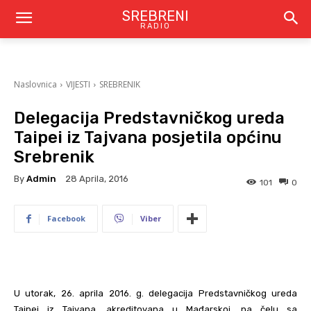
SREBRENI
RADIO
Naslovnica
VIJESTI
SREBRENIK
Delegacija Predstavničkog ureda
Taipei iz Tajvana posjetila općinu
Srebrenik
By
Admin
28 Aprila, 2016
101
0
Facebook
Viber
U utorak, 26. aprila 2016. g. delegacija Predstavničkog ureda
Taipei iz Tajvana, akreditovana u Mađarskoj, na čelu sa