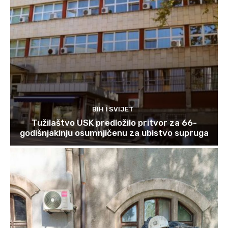
BIH I SVIJET
Tužilaštvo USK predložilo pritvor za 66-
godišnjakinju osumnjičenu za ubistvo supruga