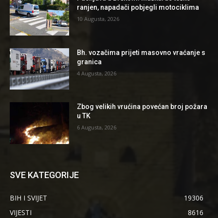
ranjen, napadači pobjegli motociklima
10 Augusta, 2026
Bh. vozačima prijeti masovno vraćanje s
granica
4 Augusta, 2026
Zbog velikih vrućina povećan broj požara
u TK
6 Augusta, 2026
SVE KATEGORIJE
BIH I SVIJET
19306
VIJESTI
8616