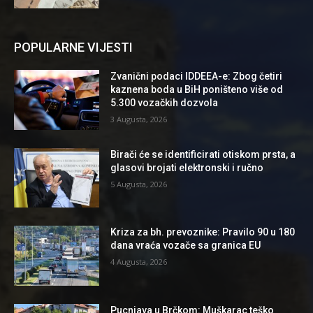
POPULARNE VIJESTI
Zvanični podaci IDDEEA-e: Zbog četiri
kaznena boda u BiH poništeno više od
5.300 vozačkih dozvola
3 Augusta, 2026
Birači će se identificirati otiskom prsta, a
glasovi brojati elektronski i ručno
5 Augusta, 2026
Kriza za bh. prevoznike: Pravilo 90 u 180
dana vraća vozače sa granica EU
4 Augusta, 2026
Pucnjava u Brčkom: Muškarac teško