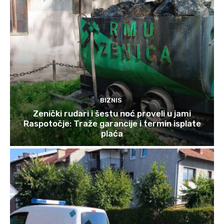
BIZNIS
Zenički rudari i šestu noć proveli u jami
Raspotočje: Traže garancije i termin isplate
plaća