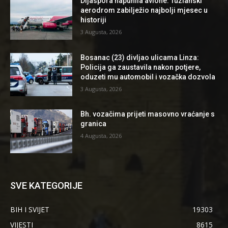
Dijaspora napunila avione: Tuzlanski
aerodrom zabilježio najbolji mjesec u
historiji
3 Augusta, 2026
Bosanac (23) divljao ulicama Linza:
Policija ga zaustavila nakon potjere,
oduzeti mu automobil i vozačka dozvola
3 Augusta, 2026
Bh. vozačima prijeti masovno vraćanje s
granica
4 Augusta, 2026
SVE KATEGORIJE
BIH I SVIJET
19303
VIJESTI
8615