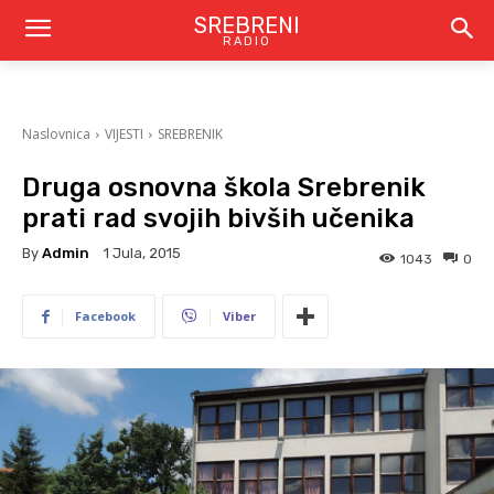
SREBRENI
RADIO
Naslovnica
VIJESTI
SREBRENIK
Druga osnovna škola Srebrenik
prati rad svojih bivših učenika
By
Admin
1 Jula, 2015
1043
0
Facebook
Viber