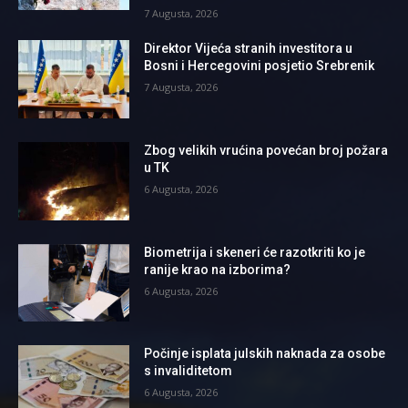
7 Augusta, 2026
Direktor Vijeća stranih investitora u
Bosni i Hercegovini posjetio Srebrenik
7 Augusta, 2026
Zbog velikih vrućina povećan broj požara
u TK
6 Augusta, 2026
Biometrija i skeneri će razotkriti ko je
ranije krao na izborima?
6 Augusta, 2026
Počinje isplata julskih naknada za osobe
s invaliditetom
6 Augusta, 2026