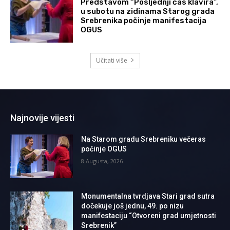
Predstavom “Posljednji čas klavira”,
u subotu na zidinama Starog grada
Srebrenika počinje manifestacija
OGUS
Učitati više
Najnovije vijesti
Na Starom gradu Srebreniku večeras
počinje OGUS
8 Augusta, 2026
Monumentalna tvrdjava Stari grad sutra
dočekuje još jednu, 49. po nizu
manifestaciju “Otvoreni grad umjetnosti
Srebrenik”