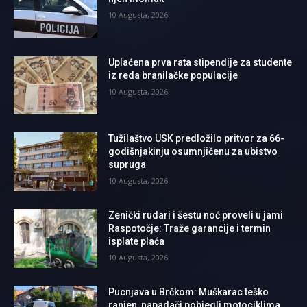
10 Augusta, 2026
Uplaćena prva rata stipendije za studente
iz reda branilačke populacije
10 Augusta, 2026
Tužilaštvo USK predložilo pritvor za 66-
godišnjakinju osumnjičenu za ubistvo
supruga
10 Augusta, 2026
Zenički rudari i šestu noć proveli u jami
Raspotočje: Traže garancije i termin
isplate plaća
10 Augusta, 2026
Pucnjava u Brčkom: Muškarac teško
ranjen, napadači pobjegli motociklima