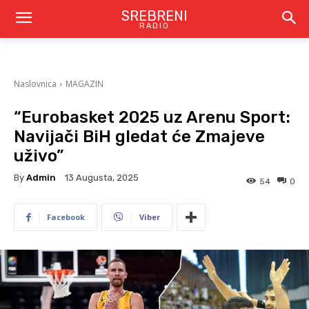
SREBRENI
RADIO
Naslovnica
MAGAZIN
“Eurobasket 2025 uz Arenu Sport:
Navijači BiH gledat će Zmajeve
uživo”
By
Admin
13 Augusta, 2025
54
0
Facebook
Viber