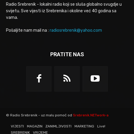
Radio Srebrenik - lokalni radio koji se sluša globalno svugdje u
svijetu. Sve vijesti iz Srebrenika i okoline već 40 godina sa
vama.
Pošaljite nam mail na :
radiosrebrenik@yahoo.com
PRATITE NAS
© Radio Srebrenik - uz malu pomoć od
Srebrenik.NETwork-a
VIJESTI
MAGAZIN
ZANIMLJIVOSTI
MARKETING
Live!
SREBRENIK
VRIJEME