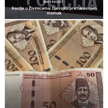
BIH I SVIJET
Nasilje u Živinicama: Djevojku pretukao njen
momak