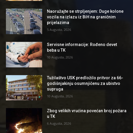
Naoružajte se strpljenjem: Duge kolone
vozila na izlazu iz BiH na graničnim
prijelazima
5 Augusta, 2026
Servisne informacije: Rođeno devet
beba u TK
10 Augusta, 2026
Tužilaštvo USK predložilo pritvor za 66-
godišnjakinju osumnjičenu za ubistvo
supruga
10 Augusta, 2026
Zbog velikih vrućina povećan broj požara
u TK
6 Augusta, 2026