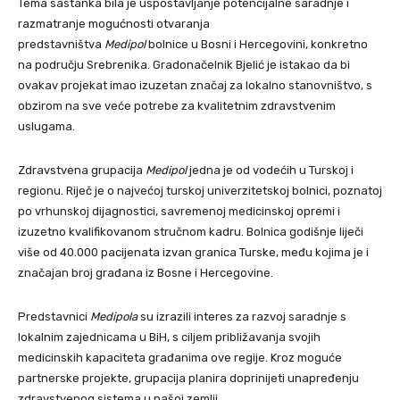
Tema sastanka bila je uspostavljanje potencijalne saradnje i
razmatranje mogućnosti otvaranja
predstavništva
Medipol
bolnice u Bosni i Hercegovini, konkretno
na području Srebrenika. Gradonačelnik Bjelić je istakao da bi
ovakav projekat imao izuzetan značaj za lokalno stanovništvo, s
obzirom na sve veće potrebe za kvalitetnim zdravstvenim
uslugama.
Zdravstvena grupacija
Medipol
jedna je od vodećih u Turskoj i
regionu. Riječ je o najvećoj turskoj univerzitetskoj bolnici, poznatoj
po vrhunskoj dijagnostici, savremenoj medicinskoj opremi i
izuzetno kvalifikovanom stručnom kadru. Bolnica godišnje liječi
više od 40.000 pacijenata izvan granica Turske, među kojima je i
značajan broj građana iz Bosne i Hercegovine.
Predstavnici
Medipola
su izrazili interes za razvoj saradnje s
lokalnim zajednicama u BiH, s ciljem približavanja svojih
medicinskih kapaciteta građanima ove regije. Kroz moguće
partnerske projekte, grupacija planira doprinijeti unapređenju
zdravstvenog sistema u našoj zemlji.