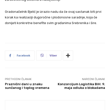
Gradonačelnik Bjelić je izrazio nadu da će ovaj sastanak biti prvi
korak ka realizaciji dugoročne i plodonosne saradnje, koja će
donijeti konkretne benefite svim građanima Srebrenika i šire.
Facebook
Viber
PRETHODNI ČLANAK
NAREDNI ČLANAK
Praznični dani u znaku
Konzorcijum Logistika BiH: 9.
sunčanog i toplog vremena
maja odluka o blokadama