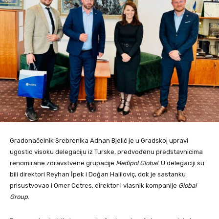
Gradonačelnik Srebrenika Adnan Bjelić je u Gradskoj upravi
ugostio visoku delegaciju iz Turske, predvođenu predstavnicima
renomirane zdravstvene grupacije
Medipol Global
. U delegaciji su
bili direktori Reyhan İpek i Doğan Haliloviç, dok je sastanku
prisustvovao i Omer Cetres, direktor i vlasnik kompanije
Global
Group
.