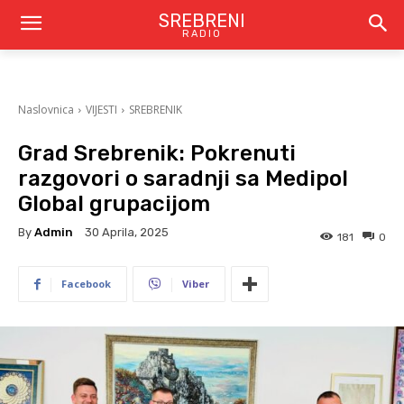
SREBRENI
RADIO
Naslovnica
VIJESTI
SREBRENIK
Grad Srebrenik: Pokrenuti
razgovori o saradnji sa Medipol
Global grupacijom
By
Admin
30 Aprila, 2025
181
0
Facebook
Viber