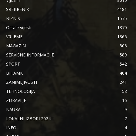
VIJESTI
8615
SREBRENIK
4181
BIZNIS
1575
Ostale vijesti
1370
VRIJEME
1366
MAGAZIN
806
SERVISNE INFORMACIJE
589
SPORT
542
BIHAMK
404
ZANIMLJIVOSTI
241
TEHNOLOGIJA
58
ZDRAVLJE
16
NAUKA
9
LOKALNI IZBORI 2024.
7
INFO
4