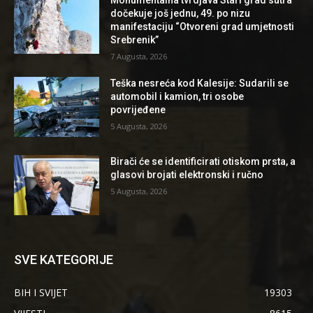
Monumentalna tvrdjava Stari grad sutra
dočekuje još jednu, 49. po nizu
manifestaciju “Otvoreni grad umjetnosti
Srebrenik”
7 Augusta, 2026
Teška nesreća kod Kalesije: Sudarili se
automobil i kamion, tri osobe
povrijeđene
5 Augusta, 2026
Birači će se identificirati otiskom prsta, a
glasovi brojati elektronski i ručno
5 Augusta, 2026
SVE KATEGORIJE
BIH I SVIJET
19303