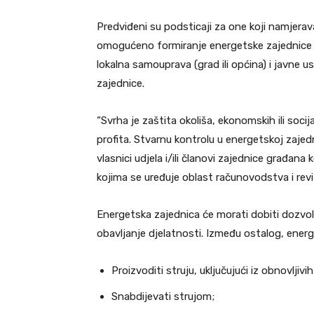
Predviđeni su podsticaji za one koji namjeravaj
omogućeno formiranje energetske zajednice 
lokalna samouprava (grad ili općina) i javne 
zajednice.
“Svrha je zaštita okoliša, ekonomskih ili socija
profita. Stvarnu kontrolu u energetskoj zajedn
vlasnici udjela i/ili članovi zajednice građana k
kojima se uređuje oblast računovodstva i reviz
Energetska zajednica će morati dobiti dozvol
obavljanje djelatnosti. Između ostalog, ener
Proizvoditi struju, uključujući iz obnovljivih
Snabdijevati strujom;