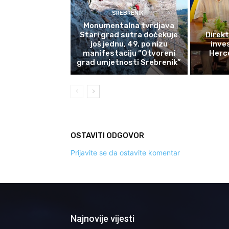
SREBRENIK
Monumentalna tvrdjava
Stari grad sutra dočekuje
Direkt
još jednu, 49. po nizu
inves
manifestaciju “Otvoreni
Herce
grad umjetnosti Srebrenik”
OSTAVITI ODGOVOR
Prijavite se da ostavite komentar
Najnovije vijesti