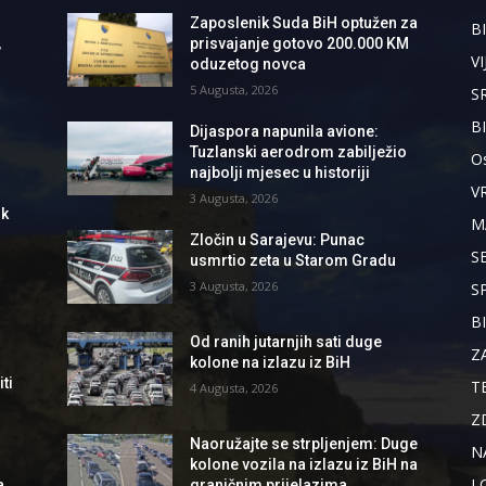
Zaposlenik Suda BiH optužen za
BI
,
prisvajanje gotovo 200.000 KM
VI
oduzetog novca
5 Augusta, 2026
S
B
Dijaspora napunila avione:
Tuzlanski aerodrom zabilježio
Os
najbolji mjesec u historiji
V
3 Augusta, 2026
ik
M
Zločin u Sarajevu: Punac
S
usmrtio zeta u Starom Gradu
3 Augusta, 2026
S
B
Od ranih jutarnjih sati duge
Z
kolone na izlazu iz BiH
ti
T
4 Augusta, 2026
Z
Naoružajte se strpljenjem: Duge
N
kolone vozila na izlazu iz BiH na
L
a
graničnim prijelazima