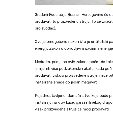
Građani Federacije Bosne i Hercegovine će od 
prodavati tu proizvedenu struju. To će znači
proizvođač).
Ovo je omogućeno nakon što je entitetski pa
energiji, Zakon o obnovljivim izvorima energije
Međutim, primjena ovih zakona počet će toko
izmijeniti više podzakonskih akata. Kada po
prodavati viškovi proizvedene struje, neće b
instalirane snage do jedan megavat.
Pojednostavljeno, domaćinstvo koje bude proiz
instaliraju na krov kuće, garaže ilinekog drugo
višak proizvedene struje će moći prodavati.