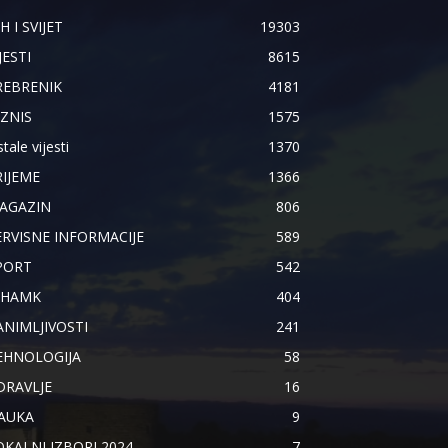
H I SVIJET
19303
JESTI
8615
REBRENIK
4181
IZNIS
1575
tale vijesti
1370
RIJEME
1366
AGAZIN
806
ERVISNE INFORMACIJE
589
PORT
542
IHAMK
404
ANIMLJIVOSTI
241
EHNOLOGIJA
58
DRAVLJE
16
AUKA
9
OKALNI IZBORI 2024.
7