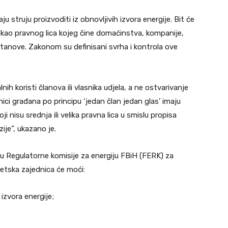
u struju proizvoditi iz obnovljivih izvora energije. Bit će
kao pravnog lica kojeg čine domaćinstva, kompanije,
ustanove. Zakonom su definisani svrha i kontrola ove
lnih koristi članova ili vlasnika udjela, a ne ostvarivanje
ici građana po principu ‘jedan član jedan glas’ imaju
oji nisu srednja ili velika pravna lica u smislu propisa
ije”, ukazano je.
u Regulatorne komisije za energiju FBiH (FERK) za
getska zajednica će moći:
 izvora energije;