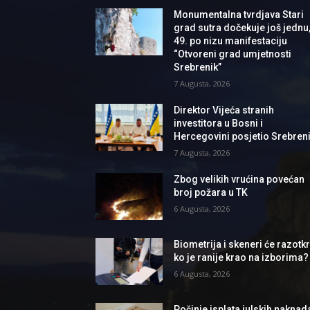
Monumentalna tvrdjava Stari
grad sutra dočekuje još jednu
49. po nizu manifestaciju
“Otvoreni grad umjetnosti
Srebrenik”
7 Augusta, 2026
Direktor Vijeća stranih
investitora u Bosni i
Hercegovini posjetio Srebren
7 Augusta, 2026
Zbog velikih vrućina povećan
broj požara u TK
6 Augusta, 2026
Biometrija i skeneri će razotkri
ko je ranije krao na izborima?
6 Augusta, 2026
Počinje isplata julskih naknad