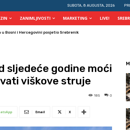
SUBOTA, 8 AUGUSTA, 2026
PR
ZIN
ZANIMLJIVOSTI
MARKETING
LIVE!
SREBR
u Bosni i Hercegovini posjetio Srebrenik
j požara u TK
M
d sljedeće godine moći
avati viškove struje
185
0
atsApp
Email
X