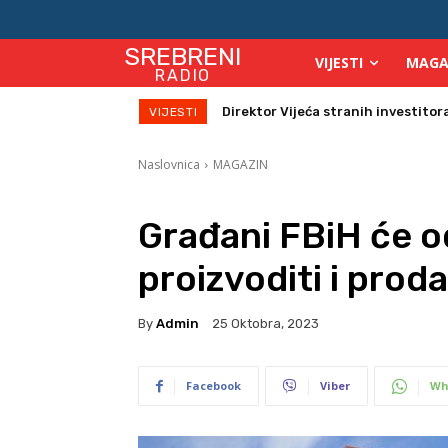
SREBRENI
VIJESTI
MAGA
RADIO
Direktor Vijeća stranih investitora 
Zbog velikih vrućina povećan bro
VIJESTI
Naslovnica
MAGAZIN
Građani FBiH će o
proizvoditi i prod
By
Admin
25 Oktobra, 2023
Facebook
Viber
Wh