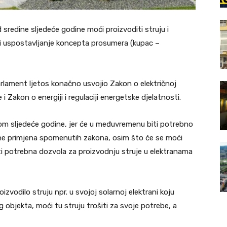
sredine sljedeće godine moći proizvoditi struju i
ti uspostavljanje koncepta prosumera (kupac –
rlament ljetos konačno usvojio Zakon o električnoj
 i Zakon o energiji i regulaciji energetske djelatnosti.
m sljedeće godine, jer će u međuvremenu biti potrebno
čne primjena spomenutih zakona, osim što će se moći
iti potrebna dozvola za proizvodnju struje u elektranama
vodilo struju npr. u svojoj solarnoj elektrani koju
g objekta, moći tu struju trošiti za svoje potrebe, a