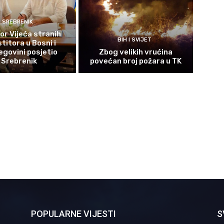
SREBRENIK
or Vijeća stranih
BIH I SVIJET
titora u Bosni i
govini posjetio
Zbog velikih vrućina
Srebrenik
povećan broj požara u TK
POPULARNE VIJESTI
S