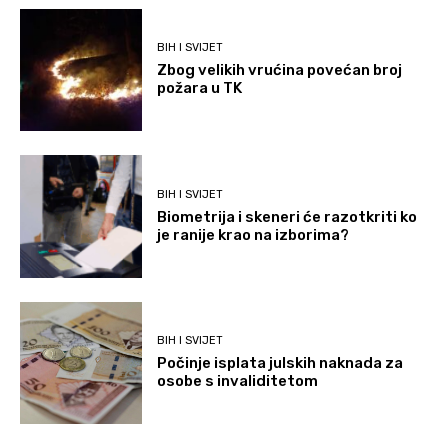
BIH I SVIJET
Zbog velikih vrućina povećan broj
požara u TK
BIH I SVIJET
Biometrija i skeneri će razotkriti ko
je ranije krao na izborima?
BIH I SVIJET
Počinje isplata julskih naknada za
osobe s invaliditetom