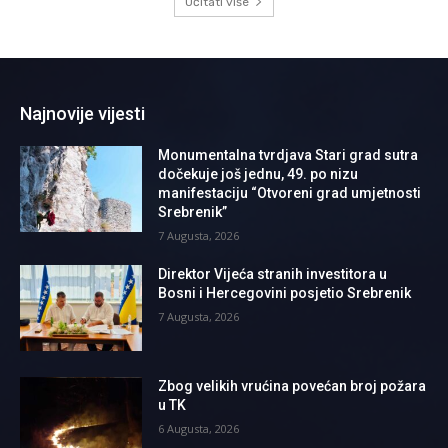
Učitati više
Najnovije vijesti
Monumentalna tvrdjava Stari grad sutra
dočekuje još jednu, 49. po nizu
manifestaciju “Otvoreni grad umjetnosti
Srebrenik”
7 Augusta, 2026
Direktor Vijeća stranih investitora u
Bosni i Hercegovini posjetio Srebrenik
7 Augusta, 2026
Zbog velikih vrućina povećan broj požara
u TK
6 Augusta, 2026