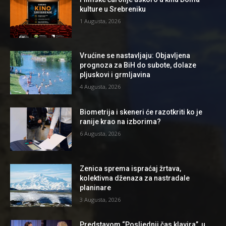
kulture u Srebreniku
1 Augusta, 2026
Vrućine se nastavljaju: Objavljena
prognoza za BiH do subote, dolaze
pljuskovi i grmljavina
4 Augusta, 2026
Biometrija i skeneri će razotkriti ko je
ranije krao na izborima?
6 Augusta, 2026
Zenica sprema ispraćaj žrtava,
kolektivna dženaza za nastradale
planinare
3 Augusta, 2026
Predstavom “Posljednji čas klavira”, u