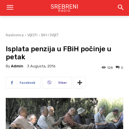
SREBRENI
RADIO
Naslovnica
VIJESTI
BIH I SVIJET
Isplata penzija u FBiH počinje u
petak
By
Admin
3 Augusta, 2016
128
0
Facebook
Viber