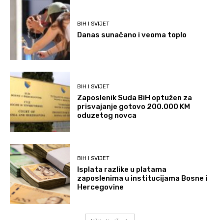
BIH I SVIJET
Danas sunačano i veoma toplo
BIH I SVIJET
Zaposlenik Suda BiH optužen za
prisvajanje gotovo 200.000 KM
oduzetog novca
BIH I SVIJET
Isplata razlike u platama
zaposlenima u institucijama Bosne i
Hercegovine