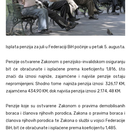
Isplata penzija za juli u Federaciji BiH počinje u petak 5. augusta.
Penzije ostvarene Zakonom o penzijsko-invalidskom osiguranju
bit će obračunate i isplaćene prema koeficijentu 1,816, što
znači da iznosi najniže, zajamčene i najviše penzije ostaju
nepromijenjeni. Shodno tome najniža penzija iznosi 326,17 KM,
zajamčena 434,90 KM, dok najviša penzija iznosi 2.174, 48 KM.
Penzije koje su ostvarene Zakonom o pravima demobilisanih
boraca i članova njihovih porodica, Zakona o pravima boraca i
članova njihovih porodica te Zakona o službi u vojsci Federacije
BiH, bit će obračunate i isplaćene prema koeficijentu 1,485.