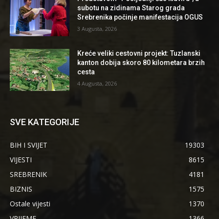
subotu na zidinama Starog grada
Srebrenika počinje manifestacija OGUS
3 Augusta, 2026
Kreće veliki cestovni projekt: Tuzlanski
kanton dobija skoro 80 kilometara brzih
cesta
4 Augusta, 2026
SVE KATEGORIJE
BIH I SVIJET
19303
VIJESTI
8615
SREBRENIK
4181
BIZNIS
1575
Ostale vijesti
1370
VRIJEME
1366