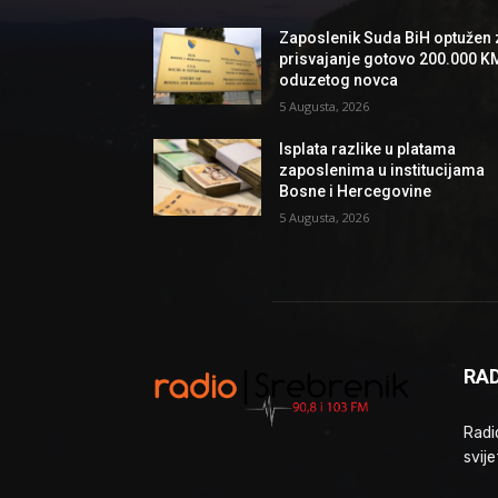
Zaposlenik Suda BiH optužen 
prisvajanje gotovo 200.000 K
oduzetog novca
5 Augusta, 2026
Isplata razlike u platama
zaposlenima u institucijama
Bosne i Hercegovine
5 Augusta, 2026
RAD
Radio
svije