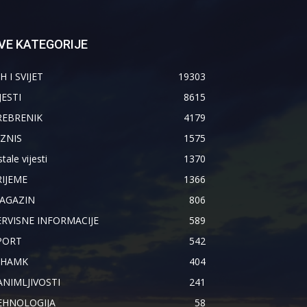
VE KATEGORIJE
H I SVIJET
19303
JESTI
8615
REBRENIK
4179
IZNIS
1575
tale vijesti
1370
RIJEME
1366
AGAZIN
806
ERVISNE INFORMACIJE
589
PORT
542
IHAMK
404
ANIMLJIVOSTI
241
EHNOLOGIJA
58