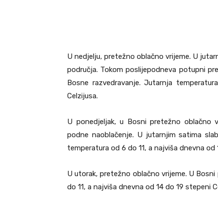
U nedjelju, pretežno oblačno vrijeme. U jutar
područja. Tokom poslijepodneva potupni pres
Bosne razvedravanje. Jutarnja temperatur
Celzijusa.
U ponedjeljak, u Bosni pretežno oblačno vr
podne naoblačenje. U jutarnjim satima sla
temperatura od 6 do 11, a najviša dnevna od 1
U utorak, pretežno oblačno vrijeme. U Bosn
do 11, a najviša dnevna od 14 do 19 stepeni Ce