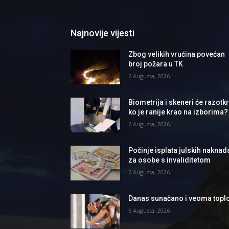
Najnovije vijesti
Zbog velikih vrućina povećan
broj požara u TK
6 Augusta, 2026
Biometrija i skeneri će razotkri
ko je ranije krao na izborima?
6 Augusta, 2026
Počinje isplata julskih naknad
za osobe s invaliditetom
6 Augusta, 2026
Danas sunačano i veoma topl
6 Augusta, 2026