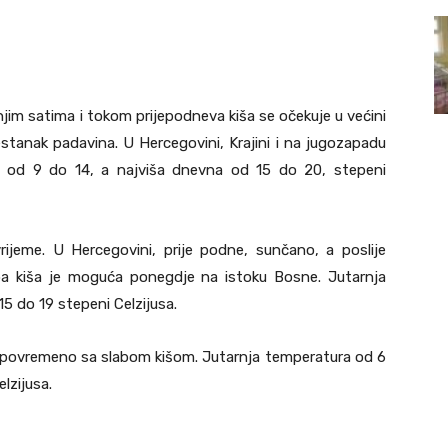
njim satima i tokom prijepodneva kiša se očekuje u većini
tanak padavina. U Hercegovini, Krajini i na jugozapadu
a od 9 do 14, a najviša dnevna od 15 do 20, stepeni
ijeme. U Hercegovini, prije podne, sunčano, a poslije
ba kiša je moguća ponegdje na istoku Bosne. Jutarnja
5 do 19 stepeni Celzijusa.
i povremeno sa slabom kišom. Jutarnja temperatura od 6
lzijusa.