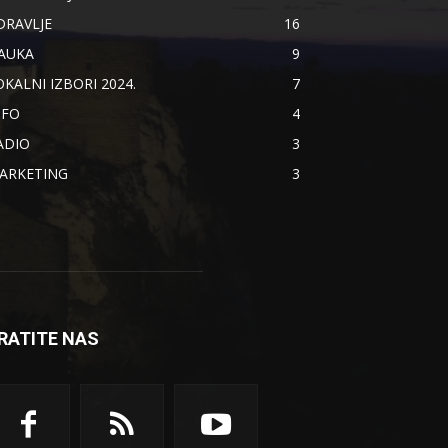
DRAVLJE
16
AUKA
9
OKALNI IZBORI 2024.
7
NFO
4
ADIO
3
ARKETING
3
RATITE NAS