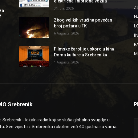
električna i hibridna vozila
Z
31 Jula, 2026
za
N
M
Zbog velikih vrućina povećan
L
broj požara u TK
6 Augusta, 2026
I
R
Filmske čarolije uskoro u kinu
M
Doma kulture u Srebreniku
1 Augusta, 2026
IO Srebrenik
P
 Srebrenik - lokalni radio koji se sluša globalno svugdje u
tu. Sve vijesti iz Srebrenika i okoline već 40 godina sa vama.