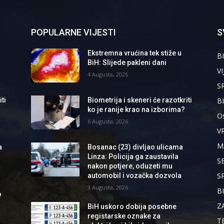
POPULARNE VIJESTI
S
Ekstremna vrućina tek stiže u
BI
BiH: Slijede pakleni dani
VI
4 Augusta, 2026
S
B
ti
Biometrija i skeneri će razotkriti
ko je ranije krao na izborima?
Os
6 Augusta, 2026
V
M
a
Bosanac (23) divljao ulicama
Linza: Policija ga zaustavila
S
nakon potjere, oduzeti mu
S
automobil i vozačka dozvola
3 Augusta, 2026
B
o
Z
BiH uskoro dobija posebne
registarske oznake za
T