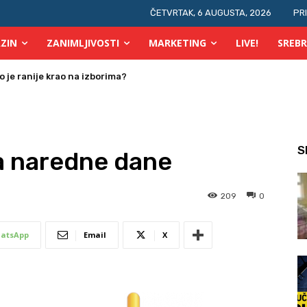
ČETVRTAK, 6 AUGUSTA, 2026
PR
ZIN
ZANIMLJIVOSTI
MARKETING
LIVE!
SREBR
 osobe s invaliditetom
S
a naredne dane
209
0
atsApp
Email
X