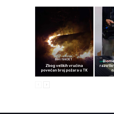
BIH I SVIJET
Biomet
Zbog velikih vrućina
razotkri
povećan broj požara u TK
n