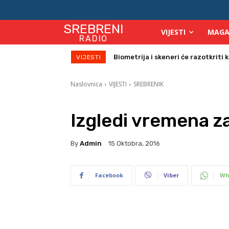
SREBRENI
VIJESTI
MAGA
RADIO
Počinje isplata julskih naknada za
VIJESTI
Naslovnica
VIJESTI
SREBRENIK
Izgledi vremena z
By
Admin
15 Oktobra, 2016
Facebook
Viber
Wh