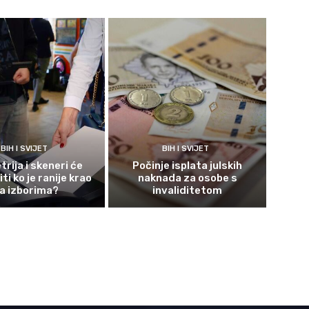
BIH I SVIJET
BIH I SVIJET
rija i skeneri će
Počinje isplata julskih
ti ko je ranije krao
naknada za osobe s
a izborima?
invaliditetom