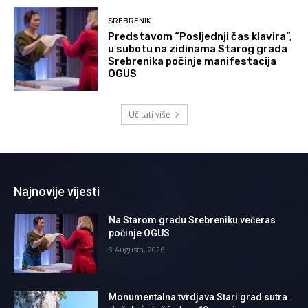
SREBRENIK
Predstavom “Posljednji čas klavira”,
u subotu na zidinama Starog grada
Srebrenika počinje manifestacija
OGUS
Učitati više
Najnovije vijesti
Na Starom gradu Srebreniku večeras
počinje OGUS
8 Augusta, 2026
Monumentalna tvrdjava Stari grad sutra