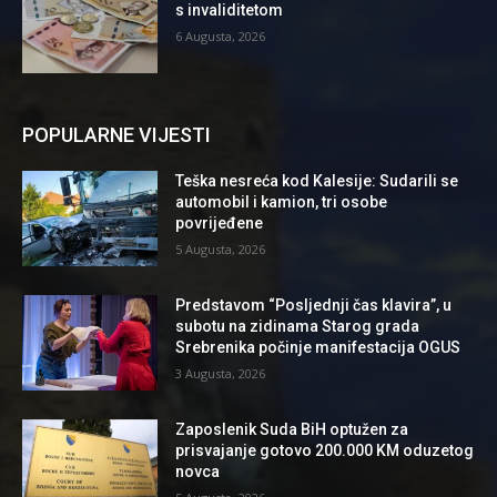
s invaliditetom
6 Augusta, 2026
POPULARNE VIJESTI
Teška nesreća kod Kalesije: Sudarili se
automobil i kamion, tri osobe
povrijeđene
5 Augusta, 2026
Predstavom “Posljednji čas klavira”, u
subotu na zidinama Starog grada
Srebrenika počinje manifestacija OGUS
3 Augusta, 2026
Zaposlenik Suda BiH optužen za
prisvajanje gotovo 200.000 KM oduzetog
novca