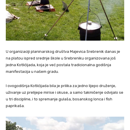
U organizaciji planinarskog društva Majevica Srebrenik danas je
na platou ispred srednje škole u Srebreniku organizovana još
jedna Kotlićijada, koja je već postala tradicionalna godišnja
manifestacija u našem gradu.
I ovogodišnja Kotlićijada bila je prilika za jedno lijepo druženje,
uživanje uz prelijepe mirise i okuse, a samo takmičenje odvijalo se
u tri discipline, i to spremanje gulaša, bosanskog lonca i fish
paprikaša.