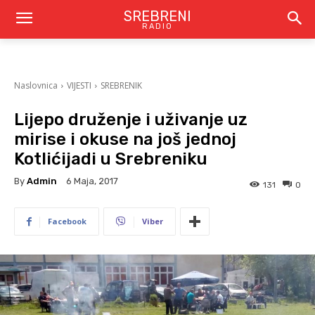
SREBRENI
RADIO
Naslovnica
VIJESTI
SREBRENIK
Lijepo druženje i uživanje uz
mirise i okuse na još jednoj
Kotlićijadi u Srebreniku
By
Admin
6 Maja, 2017
131
0
Facebook
Viber