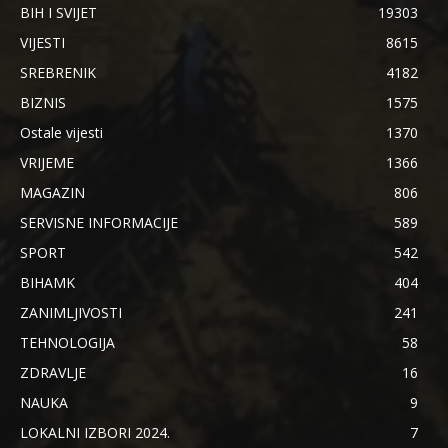
BIH I SVIJET
19303
VIJESTI
8615
SREBRENIK
4182
BIZNIS
1575
Ostale vijesti
1370
VRIJEME
1366
MAGAZIN
806
SERVISNE INFORMACIJE
589
SPORT
542
BIHAMK
404
ZANIMLJIVOSTI
241
TEHNOLOGIJA
58
ZDRAVLJE
16
NAUKA
9
LOKALNI IZBORI 2024.
7