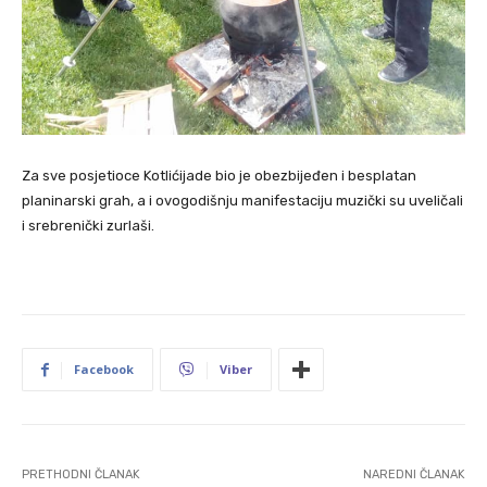
Za sve posjetioce Kotlićijade bio je obezbijeđen i besplatan
planinarski grah, a i ovogodišnju manifestaciju muzički su uveličali
i srebrenički zurlaši.
Facebook
Viber
PRETHODNI ČLANAK
NAREDNI ČLANAK