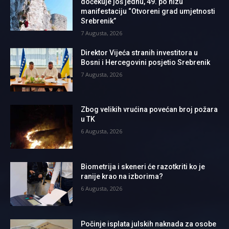
dočekuje još jednu, 49. po nizu
manifestaciju “Otvoreni grad umjetnosti
Srebrenik”
7 Augusta, 2026
Direktor Vijeća stranih investitora u
Bosni i Hercegovini posjetio Srebrenik
7 Augusta, 2026
Zbog velikih vrućina povećan broj požara
u TK
6 Augusta, 2026
Biometrija i skeneri će razotkriti ko je
ranije krao na izborima?
6 Augusta, 2026
Počinje isplata julskih naknada za osobe