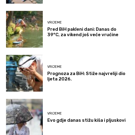
VRIJEME
Pred BiH pakleni dani: Danas do
39°C, za vikend još veće vrućine
VRIJEME
Prognoza za BiH: Stiže najvreliji dio
ljeta 2026.
VRIJEME
Evo gdje danas stižu kiša i pljuskovi