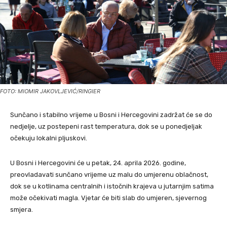
FOTO: MIOMIR JAKOVLJEVIĆ/RINGIER
Sunčano i stabilno vrijeme u Bosni i Hercegovini zadržat će se do
nedjelje, uz postepeni rast temperatura, dok se u ponedjeljak
očekuju lokalni pljuskovi.
U Bosni i Hercegovini će u petak, 24. aprila 2026. godine,
preovladavati sunčano vrijeme uz malu do umjerenu oblačnost,
dok se u kotlinama centralnih i istočnih krajeva u jutarnjim satima
može očekivati magla. Vjetar će biti slab do umjeren, sjevernog
smjera.