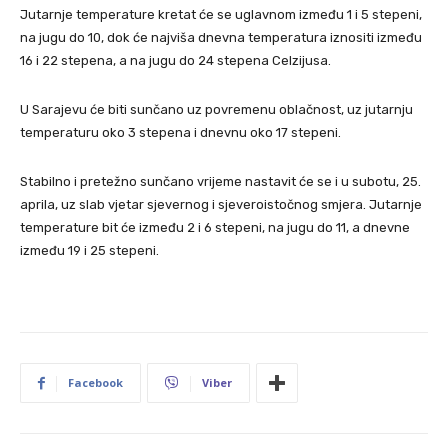
Jutarnje temperature kretat će se uglavnom između 1 i 5 stepeni,
na jugu do 10, dok će najviša dnevna temperatura iznositi između
16 i 22 stepena, a na jugu do 24 stepena Celzijusa.
U Sarajevu će biti sunčano uz povremenu oblačnost, uz jutarnju
temperaturu oko 3 stepena i dnevnu oko 17 stepeni.
Stabilno i pretežno sunčano vrijeme nastavit će se i u subotu, 25.
aprila, uz slab vjetar sjevernog i sjeveroistočnog smjera. Jutarnje
temperature bit će između 2 i 6 stepeni, na jugu do 11, a dnevne
između 19 i 25 stepeni.
Facebook
Viber