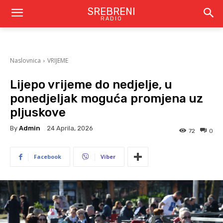
SREBRENI
RADIO
Naslovnica
VRIJEME
Lijepo vrijeme do nedjelje, u
ponedjeljak moguća promjena uz
pljuskove
By
Admin
24 Aprila, 2026
72
0
Facebook
Viber