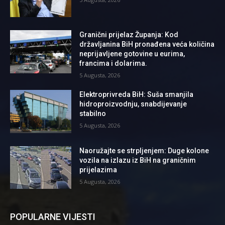
Granični prijelaz Županja: Kod
državljanina BiH pronađena veća količina
neprijavljene gotovine u eurima,
francima i dolarima.
5 Augusta, 2026
Elektroprivreda BiH: Suša smanjila
hidroproizvodnju, snabdijevanje
stabilno
5 Augusta, 2026
Naoružajte se strpljenjem: Duge kolone
vozila na izlazu iz BiH na graničnim
prijelazima
5 Augusta, 2026
POPULARNE VIJESTI