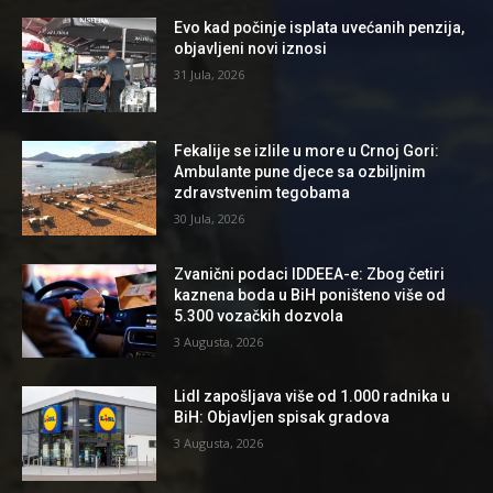
Evo kad počinje isplata uvećanih penzija,
objavljeni novi iznosi
31 Jula, 2026
Fekalije se izlile u more u Crnoj Gori:
Ambulante pune djece sa ozbiljnim
zdravstvenim tegobama
30 Jula, 2026
Zvanični podaci IDDEEA-e: Zbog četiri
kaznena boda u BiH poništeno više od
5.300 vozačkih dozvola
3 Augusta, 2026
Lidl zapošljava više od 1.000 radnika u
BiH: Objavljen spisak gradova
3 Augusta, 2026