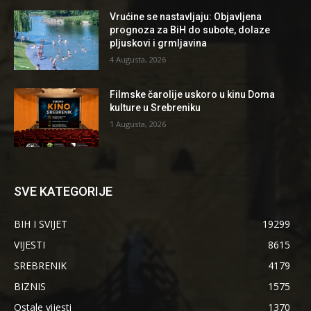
Vrućine se nastavljaju: Objavljena
prognoza za BiH do subote, dolaze
pljuskovi i grmljavina
4 Augusta, 2026
Filmske čarolije uskoro u kinu Doma
kulture u Srebreniku
1 Augusta, 2026
SVE KATEGORIJE
BIH I SVIJET
19299
VIJESTI
8615
SREBRENIK
4179
BIZNIS
1575
Ostale vijesti
1370