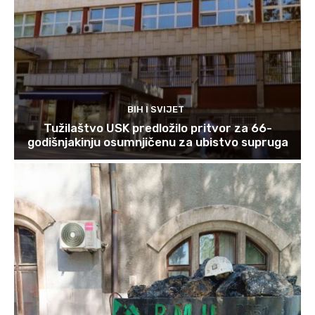
BIH I SVIJET
Tužilaštvo USK predložilo pritvor za 66-
godišnjakinju osumnjičenu za ubistvo supruga