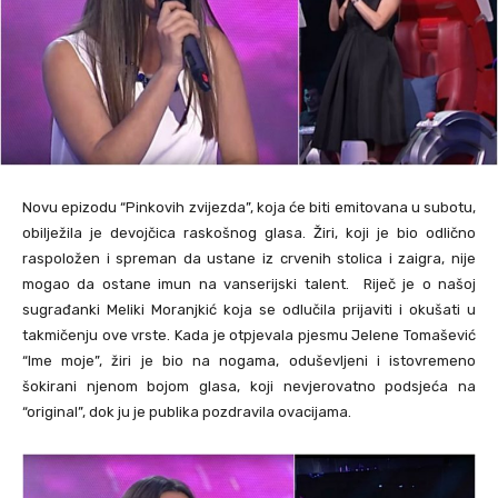
Novu epizodu “Pinkovih zvijezda”, koja će biti emitovana u subotu,
obilježila je devojčica raskošnog glasa. Žiri, koji je bio odlično
raspoložen i spreman da ustane iz crvenih stolica i zaigra, nije
mogao da ostane imun na vanserijski talent. Riječ je o našoj
sugrađanki Meliki Moranjkić koja se odlučila prijaviti i okušati u
takmičenju ove vrste. Kada je otpjevala pjesmu Jelene Tomašević
“Ime moje”, žiri je bio na nogama, oduševljeni i istovremeno
šokirani njenom bojom glasa, koji nevjerovatno podsjeća na
“original”, dok ju je publika pozdravila ovacijama.