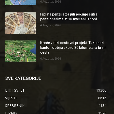
4 Augusta, 2026
Isplata penzija za juli počinje sutra,
penzionerima stižu uvećani iznosi
4 Augusta, 2026
Kreće veliki cestovni projekt: Tuzlanski
kanton dobija skoro 80 kilometara brzih
cesta
4 Augusta, 2026
SVE KATEGORIJE
BIH I SVIJET
19306
VIJESTI
8616
SREBRENIK
4184
BIZNIS
1576