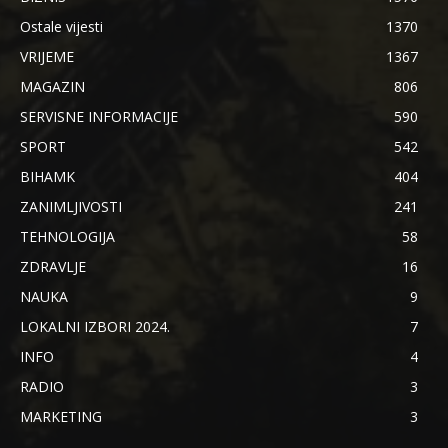
Ostale vijesti
1370
VRIJEME
1367
MAGAZIN
806
SERVISNE INFORMACIJE
590
SPORT
542
BIHAMK
404
ZANIMLJIVOSTI
241
TEHNOLOGIJA
58
ZDRAVLJE
16
NAUKA
9
LOKALNI IZBORI 2024.
7
INFO
4
RADIO
3
MARKETING
3