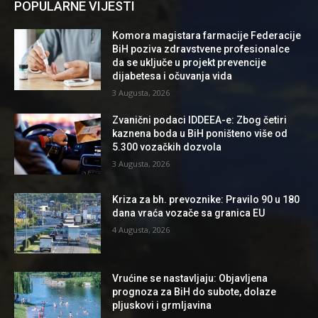
POPULARNE VIJESTI
Komora magistara farmacije Federacije
BiH poziva zdravstvene profesionalce
da se uključe u projekt prevencije
dijabetesa i očuvanja vida
3 Augusta, 2026
Zvanični podaci IDDEEA-e: Zbog četiri
kaznena boda u BiH poništeno više od
5.300 vozačkih dozvola
3 Augusta, 2026
Kriza za bh. prevoznike: Pravilo 90 u 180
dana vraća vozače sa granica EU
4 Augusta, 2026
Vrućine se nastavljaju: Objavljena
prognoza za BiH do subote, dolaze
pljuskovi i grmljavina