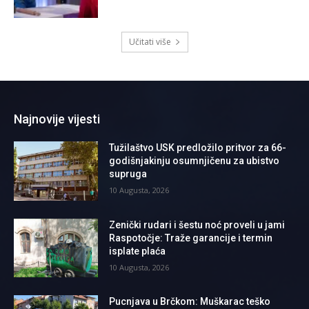
Učitati više
Najnovije vijesti
Tužilaštvo USK predložilo pritvor za 66-
godišnjakinju osumnjičenu za ubistvo
supruga
10 Augusta, 2026
Zenički rudari i šestu noć proveli u jami
Raspotočje: Traže garancije i termin
isplate plaća
10 Augusta, 2026
Pucnjava u Brčkom: Muškarac teško