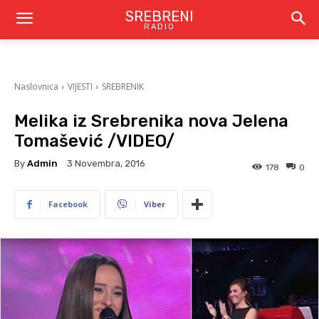
SREBRENI
RADIO
Naslovnica
VIJESTI
SREBRENIK
Melika iz Srebrenika nova Jelena
Tomašević /VIDEO/
By
Admin
3 Novembra, 2016
178
0
Facebook
Viber