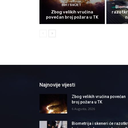
BIH I SVIJET
Biomet
Zbog velikih vrućina
razotkri
povećan broj požara u TK
n
Najnovije vijesti
Zbog velikih vrućina povećan
broj požara u TK
6 Augusta, 2026
Biometrija i skeneri će razotkri