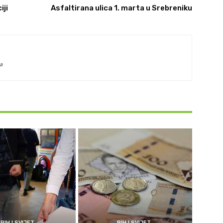
iji
Asfaltirana ulica 1. marta u Srebreniku
a
BIH I SVIJET
BIH I SVIJET