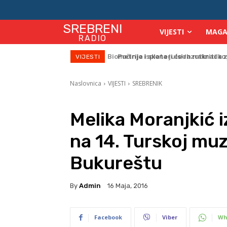
SREBRENI
VIJESTI
MAGA
RADIO
Počinje isplata julskih naknada za
VIJESTI
Naslovnica
VIJESTI
SREBRENIK
Melika Moranjkić i
na 14. Turskoj muz
Bukureštu
By
Admin
16 Maja, 2016
Facebook
Viber
Wh