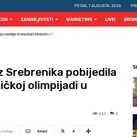
PETAK, 7 AUGUSTA, 2026
PR
ZIN
ZANIMLJIVOSTI
MARKETING
LIVE!
SREBR
 osobe s invaliditetom
S
z Srebrenika pobijedila
ičkoj olimpijadi u
337
0
atsApp
Email
X