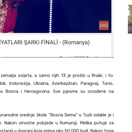
zemalja svijeta, a samo njih 13 je prošlo u finale, i to:
k, Indonezija, Ukraina, Azerbejdzan, Paragvaj, Tunis,
nica Bosna i Hercegovina. Sve pjesme su izvođene na
unarodne srednje škole “Bosna Sema” u Tuzli odakle je i
e. Nakon sinoćne pobjede u Rumuniji, Melika putuje za
staciji u dvorani koja prima oko 50 000 ljudi. Nakon toga