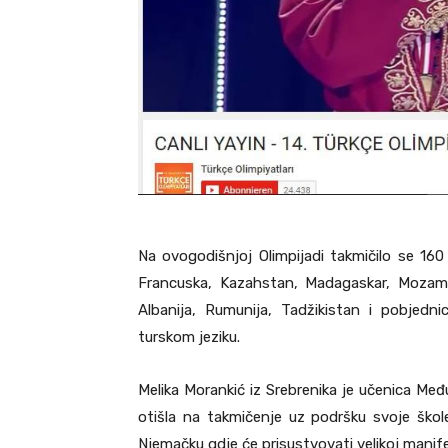
Na ovogodišnjoj Olimpijadi takmičilo se 160 
Francuska, Kazahstan, Madagaskar, Mozambi
Albanija, Rumunija, Tadžikistan i pobjed
turskom jeziku.
Melika Morankić iz Srebrenika je učenica Međ
otišla na takmičenje uz podršku svoje škol
Njemačku gdje će prisustvovati velikoj manife