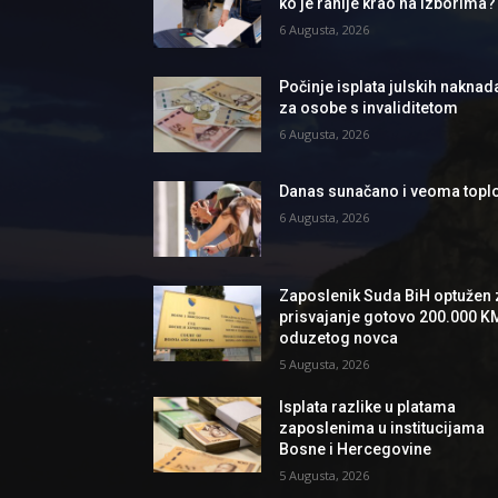
ko je ranije krao na izborima?
6 Augusta, 2026
Počinje isplata julskih naknad
za osobe s invaliditetom
6 Augusta, 2026
Danas sunačano i veoma topl
6 Augusta, 2026
Zaposlenik Suda BiH optužen 
prisvajanje gotovo 200.000 K
oduzetog novca
5 Augusta, 2026
Isplata razlike u platama
zaposlenima u institucijama
Bosne i Hercegovine
5 Augusta, 2026