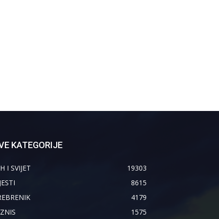
VE KATEGORIJE
H I SVIJET
19303
JESTI
8615
REBRENIK
4179
IZNIS
1575