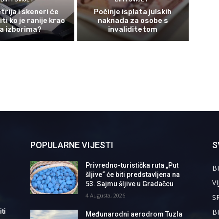
rija i skeneri će
Počinje isplata julskih
ti ko je ranije krao
naknada za osobe s
a izborima?
invaliditetom
POPULARNE VIJESTI
S
Privredno-turistička ruta „Put
BI
šljive“ će biti predstavljena na
VI
53. Sajmu šljive u Gradačcu
4 Augusta, 2026
S
B
ti
Međunarodni aerodrom Tuzla