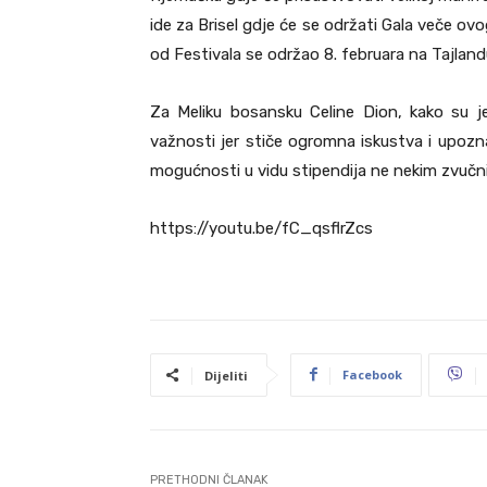
ide za Brisel gdje će se održati Gala veče ovo
od Festivala se održao 8. februara na Tajland
Za Meliku bosansku Celine Dion, kako su j
važnosti jer stiče ogromna iskustva i upozna
mogućnosti u vidu stipendija ne nekim zvučni
https://youtu.be/fC_qsflrZcs
Facebook
Dijeliti
PRETHODNI ČLANAK