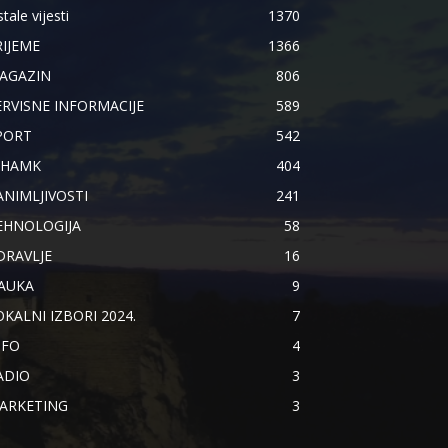
tale vijesti
1370
RIJEME
1366
AGAZIN
806
ERVISNE INFORMACIJE
589
PORT
542
IHAMK
404
ANIMLJIVOSTI
241
EHNOLOGIJA
58
DRAVLJE
16
AUKA
9
OKALNI IZBORI 2024.
7
NFO
4
ADIO
3
ARKETING
3