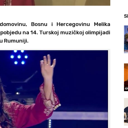
S
 domovinu, Bosnu i Hercegovinu Melika
e pobjedu na 14. Turskoj muzičkoj olimpijadi
u Rumuniji.