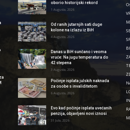
oborio historijski rekord
Os
1 Augusta, 2026
V
M
a
Od ranih jutarnjih sati duge
kolone na izlazu iz BiH
S
4 Augusta, 2026
S
B
o
Danas u BiH sunčano i veoma
Z
vruće: Na jugu temperatura do
42 stepena
T
3 Augusta, 2026
Z
za
Počinje isplata julskih naknada
N
M
za osobe s invaliditetom
L
6 Augusta, 2026
I
Evo kad počinje isplata uvećanih
R
penzija, objavljeni novi iznosi
M
31 Jula, 2026