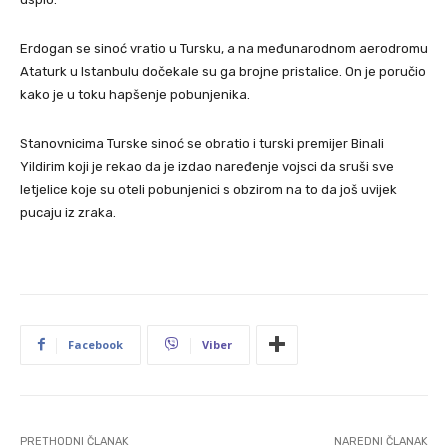
Erdogan se sinoć vratio u Tursku, a na međunarodnom aerodromu
Ataturk u Istanbulu dočekale su ga brojne pristalice. On je poručio
kako je u toku hapšenje pobunjenika.
Stanovnicima Turske sinoć se obratio i turski premijer Binali
Yildirim koji je rekao da je izdao naređenje vojsci da sruši sve
letjelice koje su oteli pobunjenici s obzirom na to da još uvijek
pucaju iz zraka.
Facebook
Viber
PRETHODNI ČLANAK
NAREDNI ČLANAK