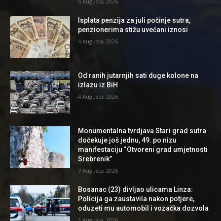
5 Augusta, 2026
Isplata penzija za juli počinje sutra,
penzionerima stižu uvećani iznosi
4 Augusta, 2026
Od ranih jutarnjih sati duge kolone na
izlazu iz BiH
4 Augusta, 2026
Monumentalna tvrdjava Stari grad sutra
dočekuje još jednu, 49. po nizu
manifestaciju “Otvoreni grad umjetnosti
Srebrenik”
7 Augusta, 2026
Bosanac (23) divljao ulicama Linza:
Policija ga zaustavila nakon potjere,
oduzeti mu automobil i vozačka dozvola
3 Augusta, 2026