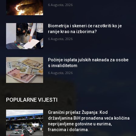
6 Augusta, 2026
Biometrija i skeneri će razotkriti ko je
ranije krao na izborima?
6 Augusta, 2026
Počinje isplata julskih naknada za osobe
s invaliditetom
6 Augusta, 2026
POPULARNE VIJESTI
Granični prijelaz Županja: Kod
državljanina BiH pronađena veća količina
neprijavljene gotovine u eurima,
francima i dolarima.