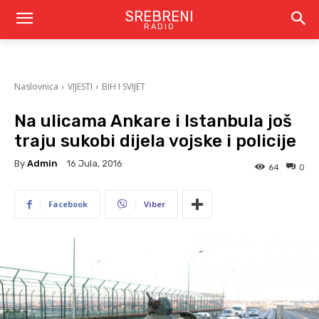
SREBRENI
RADIO
Naslovnica
VIJESTI
BIH I SVIJET
Na ulicama Ankare i Istanbula još
traju sukobi dijela vojske i policije
By
Admin
16 Jula, 2016
64
0
Facebook
Viber