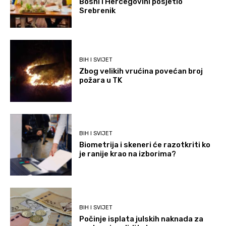
Bosni i Hercegovini posjetio
Srebrenik
BIH I SVIJET
Zbog velikih vrućina povećan broj
požara u TK
BIH I SVIJET
Biometrija i skeneri će razotkriti ko
je ranije krao na izborima?
BIH I SVIJET
Počinje isplata julskih naknada za