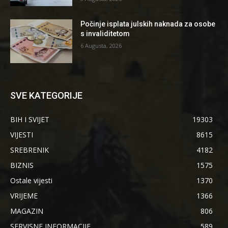
Počinje isplata julskih naknada za osobe
s invaliditetom
6 Augusta, 2026
SVE KATEGORIJE
BIH I SVIJET
19303
VIJESTI
8615
SREBRENIK
4182
BIZNIS
1575
Ostale vijesti
1370
VRIJEME
1366
MAGAZIN
806
SERVISNE INFORMACIJE
589