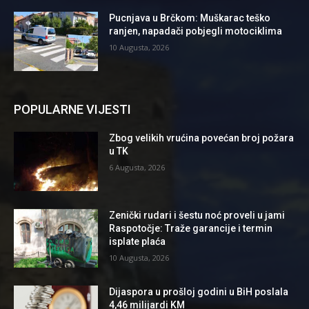
Pucnjava u Brčkom: Muškarac teško
ranjen, napadači pobjegli motociklima
10 Augusta, 2026
POPULARNE VIJESTI
Zbog velikih vrućina povećan broj požara
u TK
6 Augusta, 2026
Zenički rudari i šestu noć proveli u jami
Raspotočje: Traže garancije i termin
isplate plaća
10 Augusta, 2026
Dijaspora u prošloj godini u BiH poslala
4,46 milijardi KM