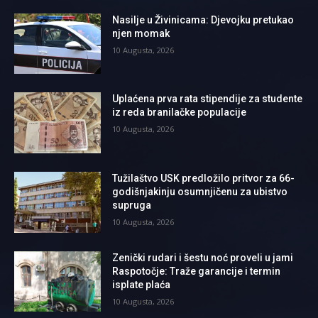
Nasilje u Živinicama: Djevojku pretukao
njen momak
10 Augusta, 2026
Uplaćena prva rata stipendije za studente
iz reda branilačke populacije
10 Augusta, 2026
Tužilaštvo USK predložilo pritvor za 66-
godišnjakinju osumnjičenu za ubistvo
supruga
10 Augusta, 2026
Zenički rudari i šestu noć proveli u jami
Raspotočje: Traže garancije i termin
isplate plaća
10 Augusta, 2026