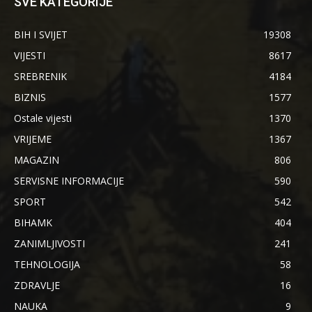
SVE KATEGORIJE
BIH I SVIJET
19308
VIJESTI
8617
SREBRENIK
4184
BIZNIS
1577
Ostale vijesti
1370
VRIJEME
1367
MAGAZIN
806
SERVISNE INFORMACIJE
590
SPORT
542
BIHAMK
404
ZANIMLJIVOSTI
241
TEHNOLOGIJA
58
ZDRAVLJE
16
NAUKA
9