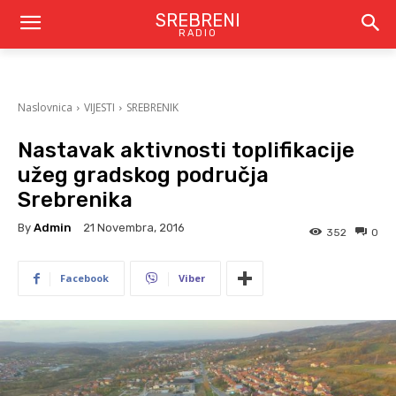
SREBRENI
RADIO
Naslovnica
VIJESTI
SREBRENIK
Nastavak aktivnosti toplifikacije
užeg gradskog područja
Srebrenika
By
Admin
21 Novembra, 2016
352
0
Facebook
Viber