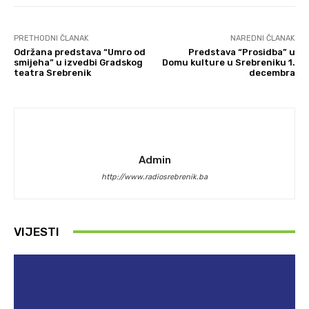
PRETHODNI ČLANAK
NAREDNI ČLANAK
Održana predstava “Umro od
Predstava “Prosidba” u
smijeha” u izvedbi Gradskog
Domu kulture u Srebreniku 1.
teatra Srebrenik
decembra
Admin
http://www.radiosrebrenik.ba
VIJESTI