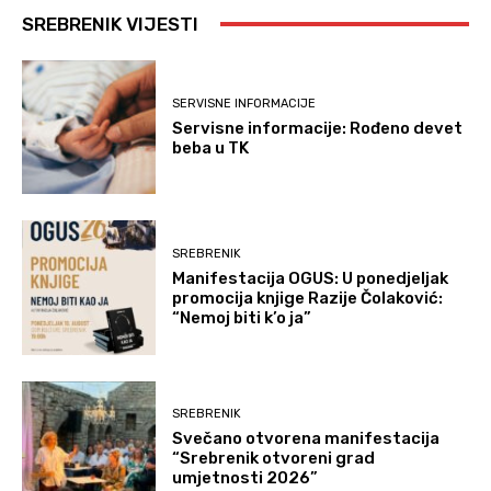
SREBRENIK VIJESTI
SERVISNE INFORMACIJE
Servisne informacije: Rođeno devet
beba u TK
SREBRENIK
Manifestacija OGUS: U ponedjeljak
promocija knjige Razije Čolaković:
“Nemoj biti k’o ja”
SREBRENIK
Svečano otvorena manifestacija
“Srebrenik otvoreni grad
umjetnosti 2026”