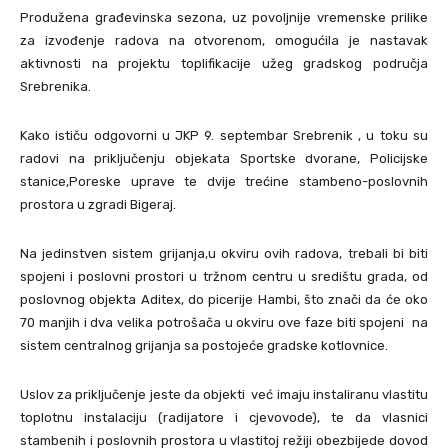
Produžena građevinska sezona, uz povoljnije vremenske prilike
za izvođenje radova na otvorenom, omogućila je nastavak
aktivnosti na projektu toplifikacije užeg gradskog područja
Srebrenika.
Kako ističu odgovorni u JKP 9. septembar Srebrenik , u toku su
radovi na priključenju objekata Sportske dvorane, Policijske
stanice,Poreske uprave te dvije trećine stambeno-poslovnih
prostora u zgradi Bigeraj.
Na jedinstven sistem grijanja,u okviru ovih radova, trebali bi biti
spojeni i poslovni prostori u tržnom centru u središtu grada, od
poslovnog objekta Aditex, do picerije Hambi, što znači da će oko
70 manjih i dva velika potrošača u okviru ove faze biti spojeni na
sistem centralnog grijanja sa postojeće gradske kotlovnice.
Uslov za priključenje jeste da objekti već imaju instaliranu vlastitu
toplotnu instalaciju (radijatore i cjevovode), te da vlasnici
stambenih i poslovnih prostora u vlastitoj režiji obezbijede dovod