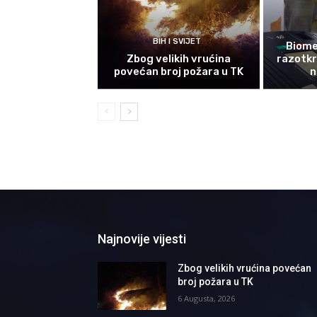
BIH I SVIJET
Biomet
Zbog velikih vrućina
razotkri
povećan broj požara u TK
n
Najnovije vijesti
Zbog velikih vrućina povećan
broj požara u TK
6 Augusta, 2026