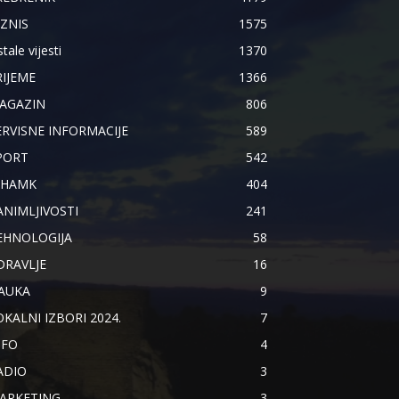
IZNIS
1575
tale vijesti
1370
RIJEME
1366
AGAZIN
806
ERVISNE INFORMACIJE
589
PORT
542
IHAMK
404
ANIMLJIVOSTI
241
EHNOLOGIJA
58
DRAVLJE
16
AUKA
9
OKALNI IZBORI 2024.
7
NFO
4
ADIO
3
ARKETING
3