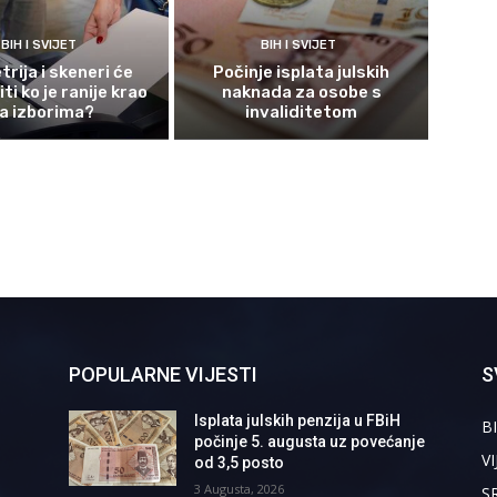
BIH I SVIJET
BIH I SVIJET
rija i skeneri će
Počinje isplata julskih
ti ko je ranije krao
naknada za osobe s
a izborima?
invaliditetom
POPULARNE VIJESTI
S
Isplata julskih penzija u FBiH
BI
počinje 5. augusta uz povećanje
VI
od 3,5 posto
3 Augusta, 2026
S