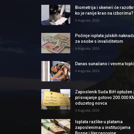
Biometrija i skeneri će razotkri
ko je ranije krao na izborima?
6 Augusta, 2026
Počinje isplata julskih naknad
za osobe s invaliditetom
6 Augusta, 2026
Danas sunačano i veoma topl
6 Augusta, 2026
Zaposlenik Suda BiH optužen 
prisvajanje gotovo 200.000 K
oduzetog novca
5 Augusta, 2026
Isplata razlike u platama
zaposlenima u institucijama
Bosne i Hercegovine