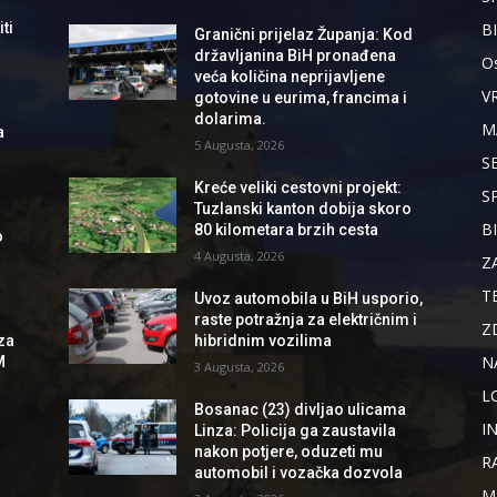
B
ti
Granični prijelaz Županja: Kod
državljanina BiH pronađena
Os
veća količina neprijavljene
V
gotovine u eurima, francima i
dolarima.
M
a
5 Augusta, 2026
S
Kreće veliki cestovni projekt:
S
Tuzlanski kanton dobija skoro
B
80 kilometara brzih cesta
o
4 Augusta, 2026
Z
T
Uvoz automobila u BiH usporio,
raste potražnja za električnim i
Z
hibridnim vozilima
za
N
M
3 Augusta, 2026
L
Bosanac (23) divljao ulicama
I
Linza: Policija ga zaustavila
nakon potjere, oduzeti mu
R
automobil i vozačka dozvola
M