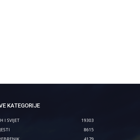
VE KATEGORIJE
H I SVIJET
19303
JESTI
8615
REBRENIK
4179