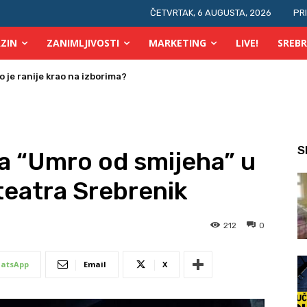
ČETVRTAK, 6 AUGUSTA, 2026
PR
ZIN
ZANIMLJIVOSTI
MARKETING
LIVE!
SREBR
 osobe s invaliditetom
S
a “Umro od smijeha” u
teatra Srebrenik
212
0
atsApp
Email
X