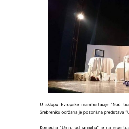
U sklopu Evropske manifestacije “Noć teat
Srebreniku održana je pozorišna predstava “U
Komedija “Umro od smijeha” je na reperto