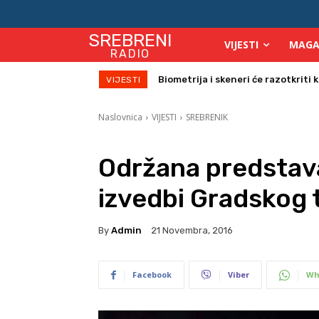
SREBRENI
VIJESTI
MAGA
RADIO
Počinje isplata julskih naknada za
VIJESTI
Naslovnica
VIJESTI
SREBRENIK
Održana predstav
izvedbi Gradskog 
By
Admin
21 Novembra, 2016
Facebook
Viber
Wh