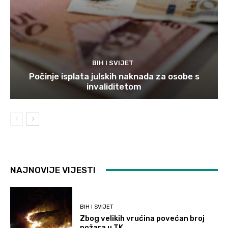
BIH I SVIJET
Počinje isplata julskih naknada za osobe s
invaliditetom
NAJNOVIJE VIJESTI
BIH I SVIJET
Zbog velikih vrućina povećan broj
požara u TK