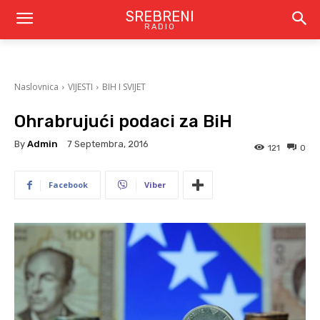
SREBRENI
RADIO
Naslovnica
VIJESTI
BIH I SVIJET
Ohrabrujući podaci za BiH
By
Admin
7 Septembra, 2016
121
0
Facebook
Viber