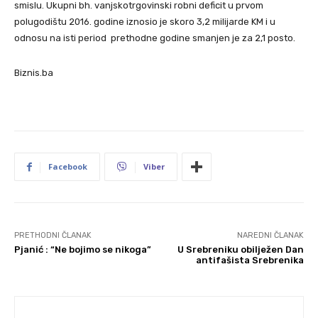
smislu. Ukupni bh. vanjskotrgovinski robni deficit u prvom
polugodištu 2016. godine iznosio je skoro 3,2 milijarde KM i u
odnosu na isti period prethodne godine smanjen je za 2,1 posto.
Biznis.ba
Facebook
Viber
PRETHODNI ČLANAK
NAREDNI ČLANAK
Pjanić : “Ne bojimo se nikoga”
U Srebreniku obilježen Dan
antifašista Srebrenika