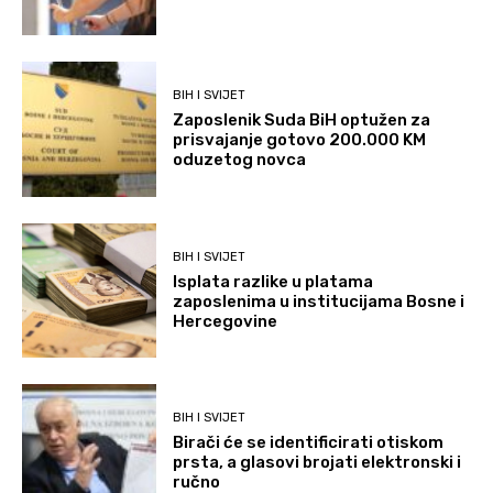
BIH I SVIJET
Zaposlenik Suda BiH optužen za
prisvajanje gotovo 200.000 KM
oduzetog novca
BIH I SVIJET
Isplata razlike u platama
zaposlenima u institucijama Bosne i
Hercegovine
BIH I SVIJET
Birači će se identificirati otiskom
prsta, a glasovi brojati elektronski i
ručno