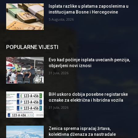
Isplata razlike u platama zaposlenima u
institucijama Bosne i Hercegovine
5 Augusta, 2026
POPULARNE VIJESTI
Evo kad počinje isplata uvećanih penzija,
objavljeni novi iznosi
31 Jula, 2026
BiH uskoro dobija posebne registarske
oznake za električna i hibridna vozila
31 Jula, 2026
Zenica sprema ispraćaj žrtava,
kolektivna dženaza za nastradale