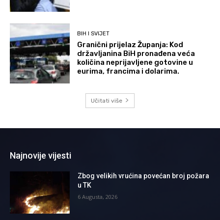
BIH I SVIJET
Granični prijelaz Županja: Kod
državljanina BiH pronađena veća
količina neprijavljene gotovine u
eurima, francima i dolarima.
Učitati više
Najnovije vijesti
Zbog velikih vrućina povećan broj požara
u TK
6 Augusta, 2026