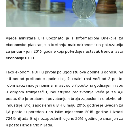
Vijeće ministara BiH upoznato je s Informacijom Direkcije za
ekonomsko planiranje o kretanju makroekonomskih pokazatelja
za januar – juni 2016. godine koja potvrđuje nastavak trenda rasta
ekonomije u BiH.
Tako ekonomija BiH u prvom polugodištu ove godine u odnosu na
isti period prethodne godine bilježi realni rast veći od 2 posto,
robni izvoz imao je nominalni rast od 5,7 posto na godišnjem nivou
u drugom tromjesečju, industrijska proizvodnja veća je za 4,6
posto, što je praćeno i povećanjem broja zaposlenih u okviru bh.
industrije. Broj zaposlenih u BiH u maju 2016. godine je uvećan za
1,6 posto u poređenju sa istim mjesecom 2015. godine i iznosi
724,8 hiljada. Broj nezaposlenih u junu 2016. godine je smanjen za
4 posto i iznosi 518 hiljada.