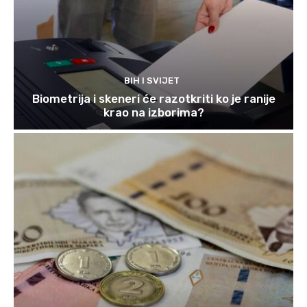
BIH I SVIJET
Biometrija i skeneri će razotkriti ko je ranije
krao na izborima?