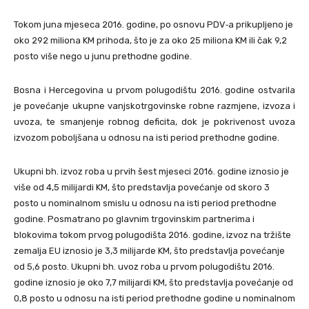
Tokom juna mjeseca 2016. godine, po osnovu PDV‐a prikupljeno je
oko 292 miliona KM prihoda, što je za oko 25 miliona KM ili čak 9,2
posto više nego u junu prethodne godine.
Bosna i Hercegovina u prvom polugodištu 2016. godine ostvarila
je povećanje ukupne vanjskotrgovinske robne razmjene, izvoza i
uvoza, te smanjenje robnog deficita, dok je pokrivenost uvoza
izvozom poboljšana u odnosu na isti period prethodne godine.
Ukupni bh. izvoz roba u prvih šest mjeseci 2016. godine iznosio je
više od 4,5 milijardi KM, što predstavlja povećanje od skoro 3
posto u nominalnom smislu u odnosu na isti period prethodne
godine. Posmatrano po glavnim trgovinskim partnerima i
blokovima tokom prvog polugodišta 2016. godine, izvoz na tržište
zemalja EU iznosio je 3,3 milijarde KM, što predstavlja povećanje
od 5,6 posto. Ukupni bh. uvoz roba u prvom polugodištu 2016.
godine iznosio je oko 7,7 milijardi KM, što predstavlja povećanje od
0,8 posto u odnosu na isti period prethodne godine u nominalnom