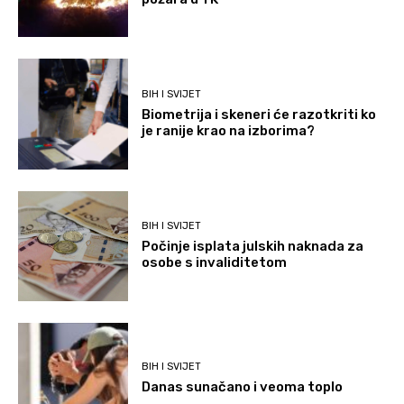
BIH I SVIJET
Biometrija i skeneri će razotkriti ko
je ranije krao na izborima?
BIH I SVIJET
Počinje isplata julskih naknada za
osobe s invaliditetom
BIH I SVIJET
Danas sunačano i veoma toplo