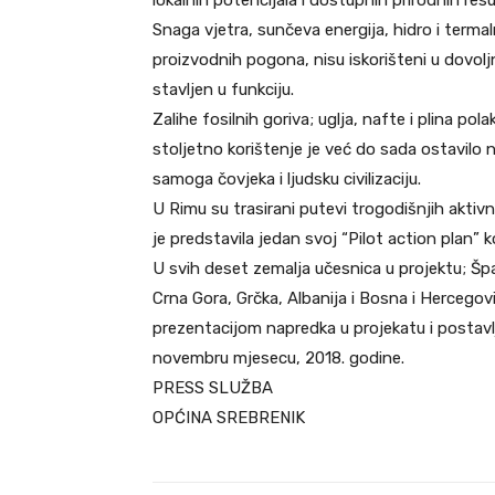
Snaga vjetra, sunčeva energija, hidro i terma
proizvodnih pogona, nisu iskorišteni u dovoljn
stavljen u funkciju.
Zalihe fosilnih goriva; uglja, nafte i plina po
stoljetno korištenje je već do sada ostavilo ne
samoga čovjeka i ljudsku civilizaciju.
U Rimu su trasirani putevi trogodišnjih aktivn
je predstavila jedan svoj “Pilot action plan” k
U svih deset zemalja učesnica u projektu; Špan
Crna Gora, Grčka, Albanija i Bosna i Hercegov
prezentacijom napredka u projekatu i postavlj
novembru mjesecu, 2018. godine.
PRESS SLUŽBA
OPĆINA SREBRENIK