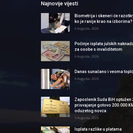
Najnovije vijesti
Biometrija i skeneri će razotkri
ko je ranije krao na izborima?
6 Augusta, 2026
Počinje isplata julskih naknad
za osobe s invaliditetom
6 Augusta, 2026
Danas sunačano i veoma topl
6 Augusta, 2026
Zaposlenik Suda BiH optužen 
prisvajanje gotovo 200.000 K
oduzetog novca
5 Augusta, 2026
Isplata razlike u platama