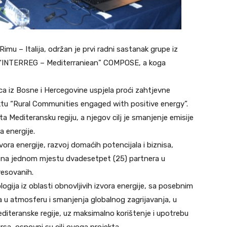
Rimu – Italija, održan je prvi radni sastanak grupe iz
 u “INTERREG – Mediterraniean” COMPOSE, a koga
ica iz Bosne i Hercegovine uspjela proći zahtjevne
ektu “Rural Communities engaged with positive energy”.
ta Mediteransku regiju, a njegov cilj je smanjenje emisije
a energije.
zvora energije, razvoj domaćih potencijala i biznisa,
 i na jednom mjestu dvadesetpet (25) partnera u
eresovanih.
ogija iz oblasti obnovljivih izvora energije, sa posebnim
 u atmosferu i smanjenja globalnog zagrijavanja, u
editeranske regije, uz maksimalno korištenje i upotrebu
ursa, osnovni su cilj ovoga projekta.