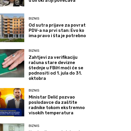
u birokratiji povećava
BIZNIS
Od sutra prijave za povrat
PDV-a na prvi stan: Evo ko
ima pravo i šta je potrebno
BIZNIS
Zahtjevi za verifikaciju
računa stare devizne
štednje u FBiH moći će se
podnositi od 1. jula do 31.
oktobra
BIZNIS
Ministar Delić pozvao
poslodavce da zaštite
radnike tokom ekstremno
visokih temperatura
BIZNIS