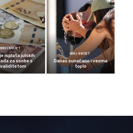
BIH I SVIJET
BIH I SVIJET
e isplata julskih
ada za osobe s
Danas sunačano i veoma
nvaliditetom
toplo