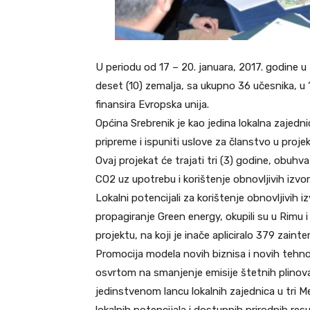
U periodu od 17 – 20. januara, 2017. godine u 
deset (10) zemalja, sa ukupno 36 učesnika,
finansira Evropska unija.
Općina Srebrenik je kao jedina lokalna zajedn
pripreme i ispuniti uslove za članstvo u proj
Ovaj projekat će trajati tri (3) godine, obuhva
CO2 uz upotrebu i korištenje obnovljivih izvor
Lokalni potencijali za korištenje obnovljivih i
propagiranje Green energy, okupili su u Rimu
projektu, na koji je inače apliciralo 379 zaint
Promocija modela novih biznisa i novih tehnol
osvrtom na smanjenje emisije štetnih plinova
jedinstvenom lancu lokalnih zajednica u tri M
lokalnih potencijala i dostupnih prirodnih res