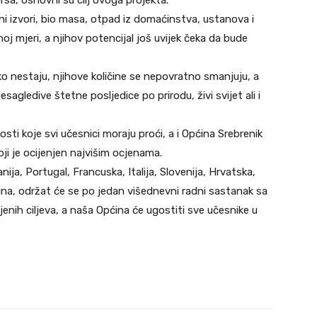
lni izvori, bio masa, otpad iz domaćinstva, ustanova i
oj mjeri, a njihov potencijal još uvijek čeka da bude
lako nestaju, njihove količine se nepovratno smanjuju, a
sagledive štetne posljedice po prirodu, živi svijet ali i
osti koje svi učesnici moraju proći, a i Općina Srebrenik
oji je ocijenjen najvišim ocjenama.
ija, Portugal, Francuska, Italija, Slovenija, Hrvatska,
ina, održat će se po jedan višednevni radni sastanak sa
enih ciljeva, a naša Općina će ugostiti sve učesnike u