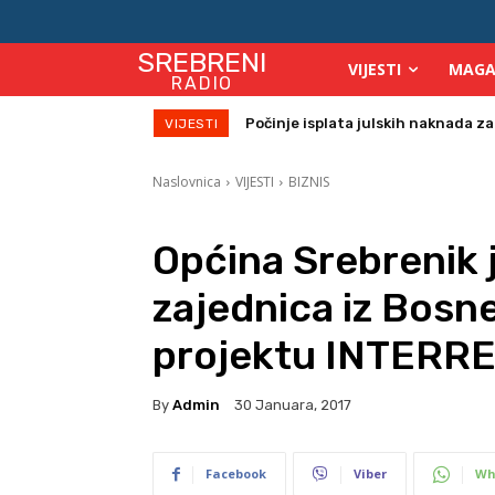
SREBRENI
VIJESTI
MAGA
RADIO
Danas sunačano i veoma toplo
VIJESTI
Naslovnica
VIJESTI
BIZNIS
Općina Srebrenik 
zajednica iz Bosn
projektu INTERRE
By
Admin
30 Januara, 2017
Facebook
Viber
Wh