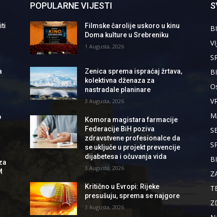
POPULARNE VIJESTI
S
ti
Filmske čarolije uskoro u kinu
BI
Doma kulture u Srebreniku
VI
1 Augusta, 2026
S
B
a
Zenica sprema ispraćaj žrtava,
kolektivna dženaza za
Os
nastradale planinare
V
3 Augusta, 2026
M
o
Komora magistara farmacije
Federacije BiH poziva
S
zdravstvene profesionalce da
S
se uključe u projekt prevencije
dijabetesa i očuvanja vida
B
za
3 Augusta, 2026
M
Z
Kritično u Evropi: Rijeke
T
presušuju, sprema se najgore
Z
3 Augusta, 2026