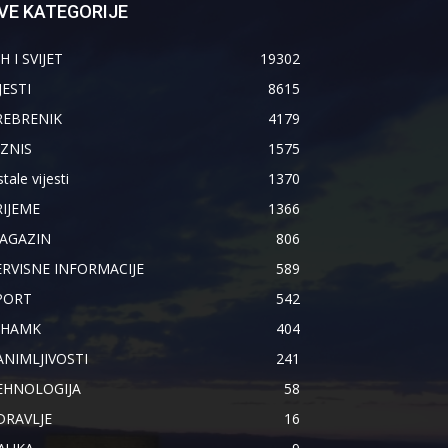
VE KATEGORIJE
H I SVIJET
19302
JESTI
8615
REBRENIK
4179
IZNIS
1575
tale vijesti
1370
RIJEME
1366
AGAZIN
806
ERVISNE INFORMACIJE
589
PORT
542
IHAMK
404
ANIMLJIVOSTI
241
EHNOLOGIJA
58
DRAVLJE
16