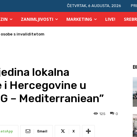
ČETVRTAK, 6 AUGUSTA, 2026
PR
ZIN
ZANIMLJIVOSTI
MARKETING
LIVE!
SREBR
B
jedina lokalna
e i Hercegovine u
G – Mediterraniean”
125
0
atsApp
Email
X