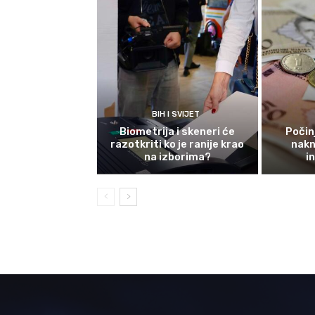
BIH I SVIJET
Biometrija i skeneri će
Počinj
razotkriti ko je ranije krao
nakn
na izborima?
i