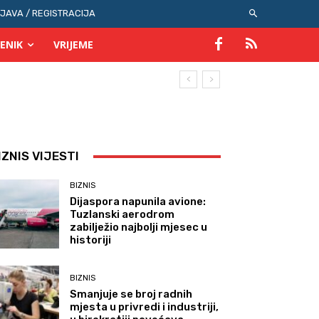
IJAVA / REGISTRACIJA
ENIK
VRIJEME
IZNIS VIJESTI
BIZNIS
Dijaspora napunila avione:
Tuzlanski aerodrom
zabilježio najbolji mjesec u
historiji
BIZNIS
Smanjuje se broj radnih
mjesta u privredi i industriji,