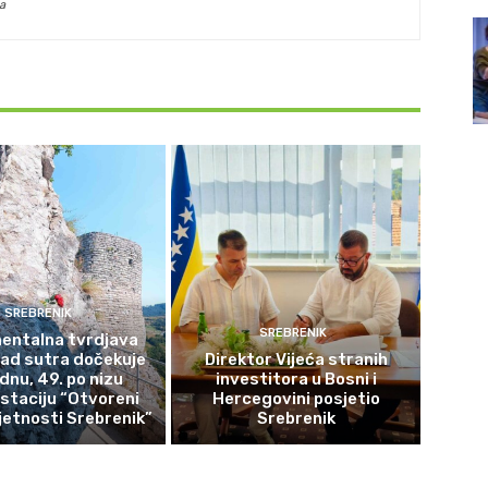
a
SREBRENIK
SREBRENIK
ntalna tvrdjava
rad sutra dočekuje
Direktor Vijeća stranih
ednu, 49. po nizu
investitora u Bosni i
staciju “Otvoreni
Hercegovini posjetio
etnosti Srebrenik”
Srebrenik