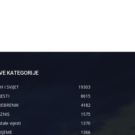
VE KATEGORIJE
H I SVIJET
19303
JESTI
8615
REBRENIK
4182
IZNIS
1575
tale vijesti
1370
RIJEME
1366