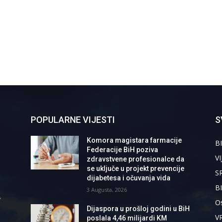
POPULARNE VIJESTI
S
Komora magistara farmacije
BI
Federacije BiH poziva
VI
zdravstvene profesionalce da
se uključe u projekt prevencije
S
dijabetesa i očuvanja vida
B
3 Augusta, 2026
,
Os
Dijaspora u prošloj godini u BiH
V
poslala 4,46 milijardi KM