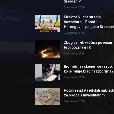
Srebrenik”
7 Augusta, 2026
Direktor Vijeća stranih
investitora u Bosni i
Hercegovini posjetio Srebren
7 Augusta, 2026
Zbog velikih vrućina povećan
broj požara u TK
6 Augusta, 2026
Biometrija i skeneri će razotkri
ko je ranije krao na izborima?
6 Augusta, 2026
Počinje isplata julskih naknad
za osobe s invaliditetom
6 Augusta, 2026