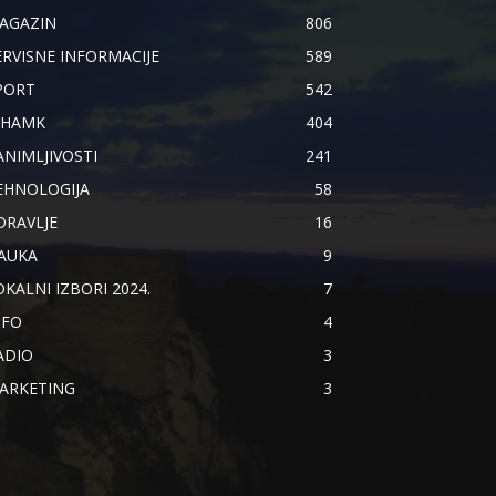
AGAZIN
806
ERVISNE INFORMACIJE
589
PORT
542
IHAMK
404
ANIMLJIVOSTI
241
EHNOLOGIJA
58
DRAVLJE
16
AUKA
9
OKALNI IZBORI 2024.
7
NFO
4
ADIO
3
ARKETING
3