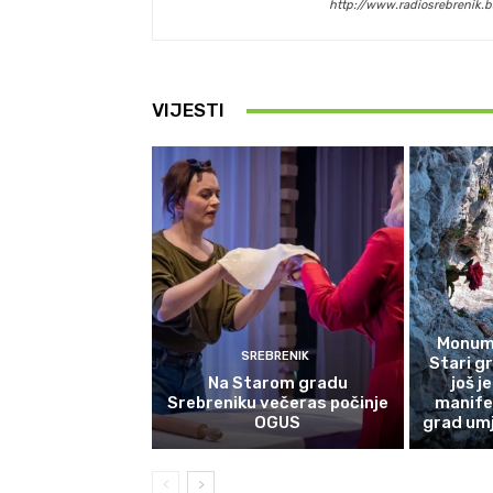
http://www.radiosrebrenik.b
VIJESTI
Monume
SREBRENIK
Stari g
Na Starom gradu
još j
Srebreniku večeras počinje
manife
OGUS
grad umj