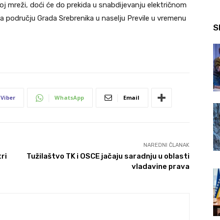
oj mreži, doći će do prekida u snabdijevanju električnom
na području Grada Srebrenika u naselju Previle u vremenu
S
Viber
WhatsApp
Email
NAREDNI ČLANAK
ri
Tužilaštvo TK i OSCE jačaju saradnju u oblasti
vladavine prava