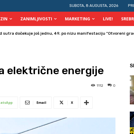
SUBOTA, 8 AUGUSTA, 2026
PR
ZIN
ZANIMLJIVOSTI
MARKETING
LIVE!
SREBR
tra dočekuje još jednu, 49. po nizu manifestaciju “Otvoreni grad 
a u Bosni i Hercegovini posjetio Srebrenik
S
a električne energije
1112
0
atsApp
Email
X