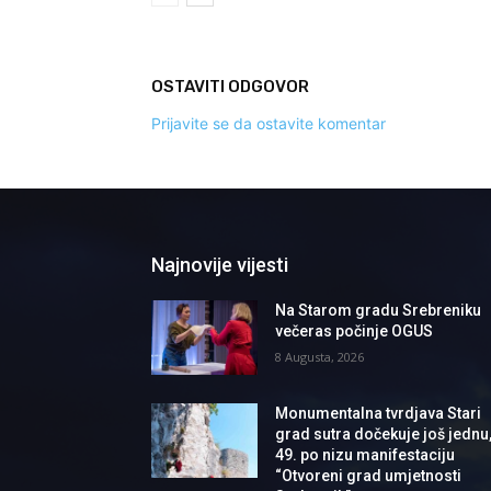
OSTAVITI ODGOVOR
Prijavite se da ostavite komentar
Najnovije vijesti
Na Starom gradu Srebreniku
večeras počinje OGUS
8 Augusta, 2026
Monumentalna tvrdjava Stari
grad sutra dočekuje još jednu
49. po nizu manifestaciju
“Otvoreni grad umjetnosti