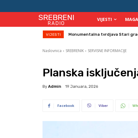
SREBRENI
VIJESTI
MAGA
RADIO
Monumentalna tvrdjava Stari grad su
Direktor Vijeća stranih investitor
VIJESTI
Naslovnica
SREBRENIK
SERVISNE INFORMACIJE
Planska isključenj
By
Admin
19 Januara, 2026
Facebook
Viber
Wh