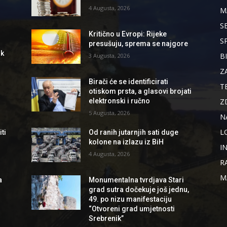
4 Augusta, 2026
M
S
Kritično u Evropi: Rijeke
S
presušuju, sprema se najgore
ik
B
3 Augusta, 2026
Z
Birači će se identificirati
T
otiskom prsta, a glasovi brojati
Z
elektronski i ručno
5 Augusta, 2026
N
L
ti
Od ranih jutarnjih sati duge
kolone na izlazu iz BiH
I
4 Augusta, 2026
R
M
a
Monumentalna tvrdjava Stari
grad sutra dočekuje još jednu,
49. po nizu manifestaciju
“Otvoreni grad umjetnosti
Srebrenik”