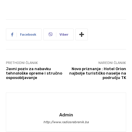
Facebook
Viber
PRETHODNI ČLANAK
NAREDNI ČLANAK
Javni poziv za nabavku
Novo priznanje : Hotel Orion
tehnološke opreme i stručno
najbolje turističko naselje na
osposobljavanje
području TK
Admin
http://www.radiosrebrenik.ba