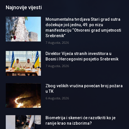
Najnovije vijesti
Monumentalna tvrdjava Stari grad sutra
dočekuje još jednu, 49. po nizu
manifestaciju “Otvoreni grad umjetnosti
Srebrenik”
7 Augusta, 2026
Direktor Vijeća stranih investitora u
Bosni i Hercegovini posjetio Srebrenik
7 Augusta, 2026
Zbog velikih vrućina povećan broj požara
u TK
6 Augusta, 2026
Biometrija i skeneri će razotkriti ko je
ranije krao na izborima?