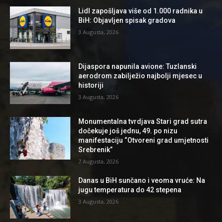
Lidl zapošljava više od 1.000 radnika u
BiH: Objavljen spisak gradova
3 Augusta, 2026
Dijaspora napunila avione: Tuzlanski
aerodrom zabilježio najbolji mjesec u
historiji
3 Augusta, 2026
Monumentalna tvrdjava Stari grad sutra
dočekuje još jednu, 49. po nizu
manifestaciju “Otvoreni grad umjetnosti
Srebrenik”
7 Augusta, 2026
Danas u BiH sunčano i veoma vruće: Na
jugu temperatura do 42 stepena
3 Augusta, 2026