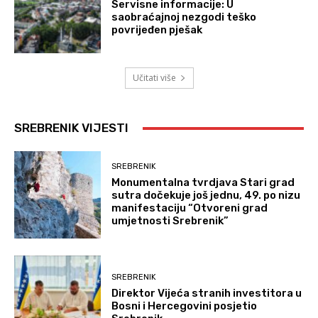
Servisne informacije: U
saobraćajnoj nezgodi teško
povrijeđen pješak
Učitati više
SREBRENIK VIJESTI
SREBRENIK
Monumentalna tvrdjava Stari grad
sutra dočekuje još jednu, 49. po nizu
manifestaciju “Otvoreni grad
umjetnosti Srebrenik”
SREBRENIK
Direktor Vijeća stranih investitora u
Bosni i Hercegovini posjetio