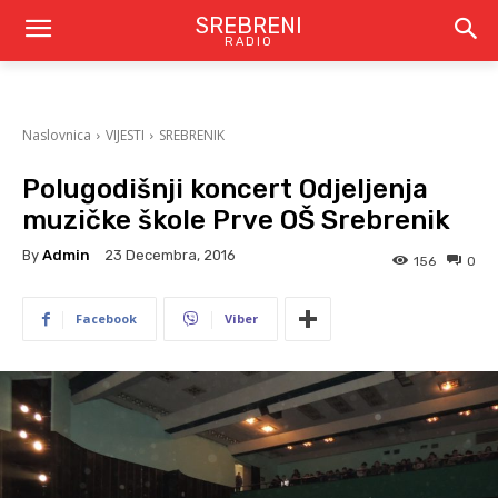
SREBRENI
RADIO
Naslovnica
VIJESTI
SREBRENIK
Polugodišnji koncert Odjeljenja
muzičke škole Prve OŠ Srebrenik
By
Admin
23 Decembra, 2016
156
0
Facebook
Viber