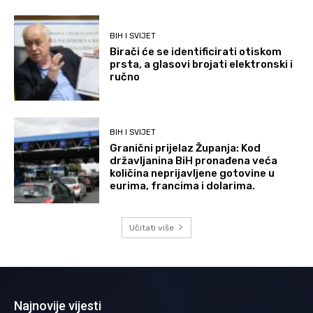
BIH I SVIJET
Birači će se identificirati otiskom
prsta, a glasovi brojati elektronski i
ručno
BIH I SVIJET
Granični prijelaz Županja: Kod
državljanina BiH pronađena veća
količina neprijavljene gotovine u
eurima, francima i dolarima.
Učitati više
Najnovije vijesti