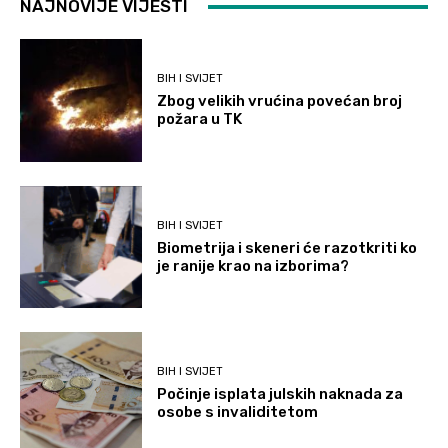
NAJNOVIJE VIJESTI
BIH I SVIJET
Zbog velikih vrućina povećan broj
požara u TK
BIH I SVIJET
Biometrija i skeneri će razotkriti ko
je ranije krao na izborima?
BIH I SVIJET
Počinje isplata julskih naknada za
osobe s invaliditetom