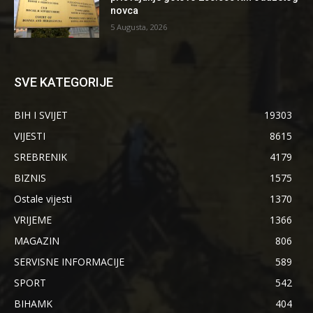
novca
5 Augusta, 2026
SVE KATEGORIJE
BIH I SVIJET
19303
VIJESTI
8615
SREBRENIK
4179
BIZNIS
1575
Ostale vijesti
1370
VRIJEME
1366
MAGAZIN
806
SERVISNE INFORMACIJE
589
SPORT
542
BIHAMK
404