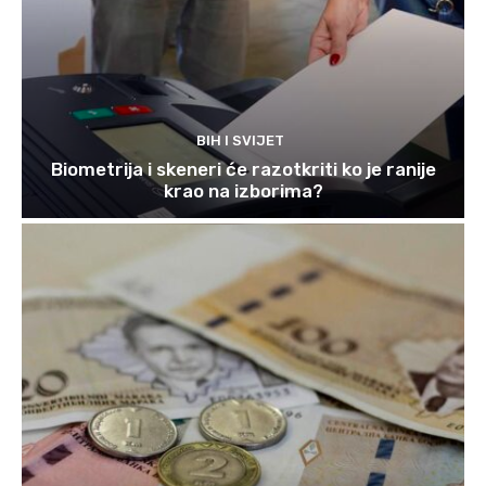
BIH I SVIJET
Biometrija i skeneri će razotkriti ko je ranije
krao na izborima?