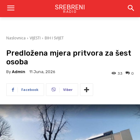
SREBRENI
RADIO
Naslovnica
VIJESTI
BIH I SVIJET
Predložena mjera pritvora za šest
osoba
By
Admin
11 Juna, 2026
33
0
Facebook
Viber