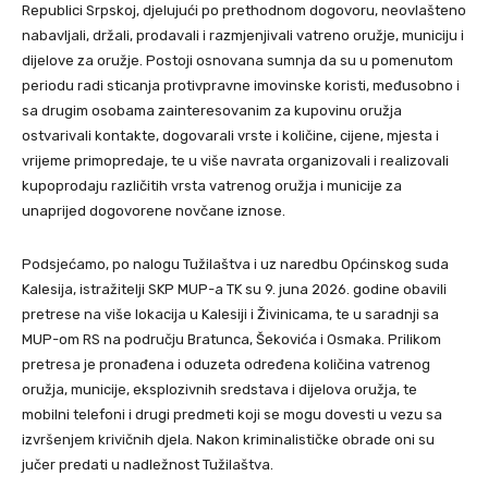
Republici Srpskoj, djelujući po prethodnom dogovoru, neovlašteno
nabavljali, držali, prodavali i razmjenjivali vatreno oružje, municiju i
dijelove za oružje. Postoji osnovana sumnja da su u pomenutom
periodu radi sticanja protivpravne imovinske koristi, međusobno i
sa drugim osobama zainteresovanim za kupovinu oružja
ostvarivali kontakte, dogovarali vrste i količine, cijene, mjesta i
vrijeme primopredaje, te u više navrata organizovali i realizovali
kupoprodaju različitih vrsta vatrenog oružja i municije za
unaprijed dogovorene novčane iznose.
Podsjećamo, po nalogu Tužilaštva i uz naredbu Općinskog suda
Kalesija, istražitelji SKP MUP-a TK su 9. juna 2026. godine obavili
pretrese na više lokacija u Kalesiji i Živinicama, te u saradnji sa
MUP-om RS na području Bratunca, Šekovića i Osmaka. Prilikom
pretresa je pronađena i oduzeta određena količina vatrenog
oružja, municije, eksplozivnih sredstava i dijelova oružja, te
mobilni telefoni i drugi predmeti koji se mogu dovesti u vezu sa
izvršenjem krivičnih djela. Nakon kriminalističke obrade oni su
jučer predati u nadležnost Tužilaštva.