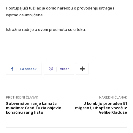
Postupajući tužilac je donio naredbu o provođenju istrage i
ispitao osumnjičene.
Istražne radnje u ovom predmetu su u toku.
Facebook
Viber
PRETHODNI ČLANAK
NAREDNI ČLANAK
Subvencioniranje kamata
U kombiju pronađen 51
mladima: Grad Tuzla objavio
migrant, uhapšen vozač iz
konačnu rang listu
Velike Kladuše