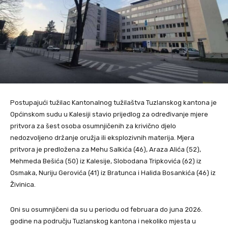
Postupajući tužilac Kantonalnog tužilaštva Tuzlanskog kantona je
Općinskom sudu u Kalesiji stavio prijedlog za određivanje mjere
pritvora za šest osoba osumnjičenih za krivično djelo
nedozvoljeno držanje oružja ili eksplozivnih materija. Mjera
pritvora je predložena za Mehu Salkića (46), Araza Alića (52),
Mehmeda Bešića (50) iz Kalesije, Slobodana Tripkovića (62) iz
Osmaka, Nuriju Gerovića (41) iz Bratunca i Halida Bosankića (46) iz
Živinica.
Oni su osumnjičeni da su u periodu od februara do juna 2026.
godine na području Tuzlanskog kantona i nekoliko mjesta u