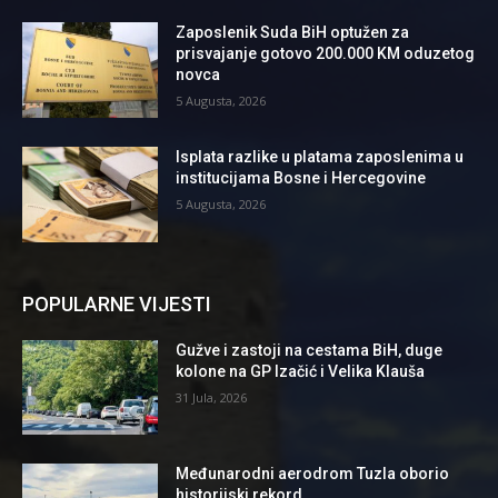
Zaposlenik Suda BiH optužen za
prisvajanje gotovo 200.000 KM oduzetog
novca
5 Augusta, 2026
Isplata razlike u platama zaposlenima u
institucijama Bosne i Hercegovine
5 Augusta, 2026
POPULARNE VIJESTI
Gužve i zastoji na cestama BiH, duge
kolone na GP Izačić i Velika Klauša
31 Jula, 2026
Međunarodni aerodrom Tuzla oborio
historijski rekord