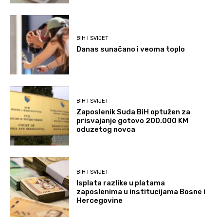
BIH I SVIJET
Danas sunačano i veoma toplo
BIH I SVIJET
Zaposlenik Suda BiH optužen za
prisvajanje gotovo 200.000 KM
oduzetog novca
BIH I SVIJET
Isplata razlike u platama
zaposlenima u institucijama Bosne i
Hercegovine