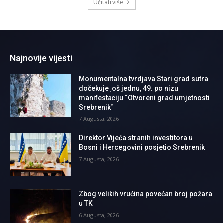
Učitati više
Najnovije vijesti
Monumentalna tvrdjava Stari grad sutra
dočekuje još jednu, 49. po nizu
manifestaciju “Otvoreni grad umjetnosti
Srebrenik”
7 Augusta, 2026
Direktor Vijeća stranih investitora u
Bosni i Hercegovini posjetio Srebrenik
7 Augusta, 2026
Zbog velikih vrućina povećan broj požara
u TK
6 Augusta, 2026