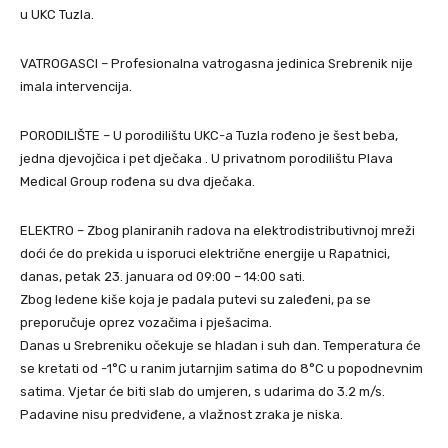
u UKC Tuzla.
VATROGASCI – Profesionalna vatrogasna jedinica Srebrenik nije
imala intervencija.
PORODILIŠTE – U porodilištu UKC-a Tuzla rođeno je šest beba,
jedna djevojčica i pet dječaka . U privatnom porodilištu Plava
Medical Group rođena su dva dječaka.
ELEKTRO – Zbog planiranih radova na elektrodistributivnoj mreži
doći će do prekida u isporuci električne energije u Rapatnici,
danas, petak 23. januara od 09:00 – 14:00 sati.
Zbog ledene kiše koja je padala putevi su zaleđeni, pa se
preporučuje oprez vozačima i pješacima.
Danas u Srebreniku očekuje se hladan i suh dan. Temperatura će
se kretati od -1°C u ranim jutarnjim satima do 8°C u popodnevnim
satima. Vjetar će biti slab do umjeren, s udarima do 3.2 m/s.
Padavine nisu predviđene, a vlažnost zraka je niska.