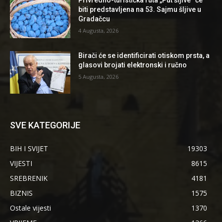
Privredno-turistička ruta „Put šljive“ će
biti predstavljena na 53. Sajmu šljive u
Gradačcu
4 Augusta, 2026
Birači će se identificirati otiskom prsta, a
glasovi brojati elektronski i ručno
5 Augusta, 2026
SVE KATEGORIJE
BIH I SVIJET
19303
VIJESTI
8615
SREBRENIK
4181
BIZNIS
1575
Ostale vijesti
1370