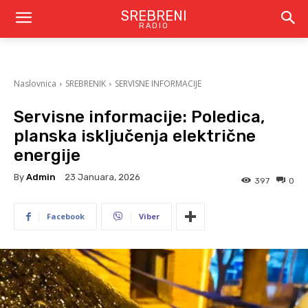
SREBRENI
RADIO
Naslovnica
SREBRENIK
SERVISNE INFORMACIJE
Servisne informacije: Poledica,
planska isključenja električne
energije
By
Admin
23 Januara, 2026
397
0
Facebook
Viber