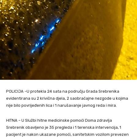
POLICIJA –U protekla 24 sata na području Grada Srebrenika
evidentirana su 2 krivična djela, 2 saobraćajne nezgode u kojima
nije bilo povrijeđenih lica i 1 narušavanje javnog reda i mira.
HITNA – U Službi hitne medicinske pomoći Doma zdravlja
Srebrenik obavljeno je 35 pregleda i 1 terenska intervencija, 1
pacijent je nakon ukazane pomoći, sanitetskim vozilom prevezen