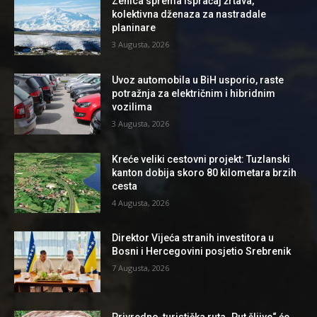
Zenica sprema ispraćaj žrtava,
kolektivna dženaza za nastradale
planinare
3 Augusta, 2026
Uvoz automobila u BiH usporio, raste
potražnja za električnim i hibridnim
vozilima
3 Augusta, 2026
Kreće veliki cestovni projekt: Tuzlanski
kanton dobija skoro 80 kilometara brzih
cesta
4 Augusta, 2026
Direktor Vijeća stranih investitora u
Bosni i Hercegovini posjetio Srebrenik
7 Augusta, 2026