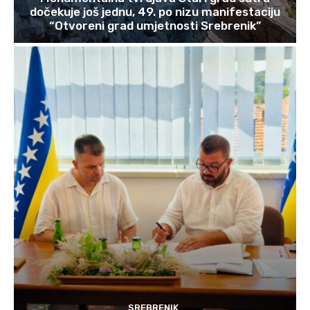
dočekuje još jednu, 49. po nizu manifestaciju
“Otvoreni grad umjetnosti Srebrenik”
SREBRENIK