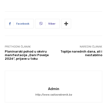
Facebook
Viber
PRETHODNI ČLANAK
NAREDNI ČLANAK
Planinarski pohod u okviru
Toplije narednih dana, ali i
manifestacije „Dani Povelje
nestabilno
2026“, prijave u toku
Admin
http://www.radiosrebrenik.ba