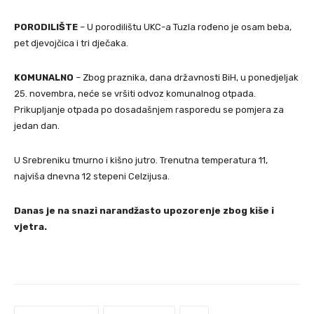
PORODILIŠTE
– U porodilištu UKC-a Tuzla rođeno je osam beba,
pet djevojčica i tri dječaka.
KOMUNALNO
– Zbog praznika, dana državnosti BiH, u ponedjeljak
25. novembra, neće se vršiti odvoz komunalnog otpada.
Prikupljanje otpada po dosadašnjem rasporedu se pomjera za
jedan dan.
U Srebreniku tmurno i kišno jutro. Trenutna temperatura 11,
najviša dnevna 12 stepeni Celzijusa.
Danas je na snazi narandžasto upozorenje zbog kiše i
vjetra.