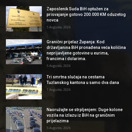
Zaposlenik Suda BiH optužen za
prisvajanje gotovo 200.000 KM oduzetog
novca
5 Augusta, 2026
Granični prijelaz Županja: Kod
državljanina BiH pronađena veća količina
neprijavljene gotovine u eurima,
francima i dolarima.
5 Augusta, 2026
Tri smrtna slučaja na cestama
Tuzlanskog kantona u samo dva dana
1 Augusta, 2026
Naoružajte se strpljenjem: Duge kolone
vozila na izlazu iz BiH na graničnim
prijelazima
5 Augusta, 2026