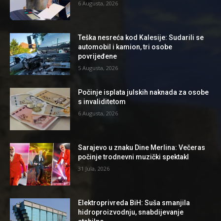
6 Augusta, 2026
Teška nesreća kod Kalesije: Sudarili se
automobil i kamion, tri osobe
povrijeđene
5 Augusta, 2026
Počinje isplata julskih naknada za osobe
s invaliditetom
6 Augusta, 2026
Sarajevo u znaku Dine Merlina: Večeras
počinje trodnevni muzički spektakl
31 Jula, 2026
Elektroprivreda BiH: Suša smanjila
hidroproizvodnju, snabdijevanje