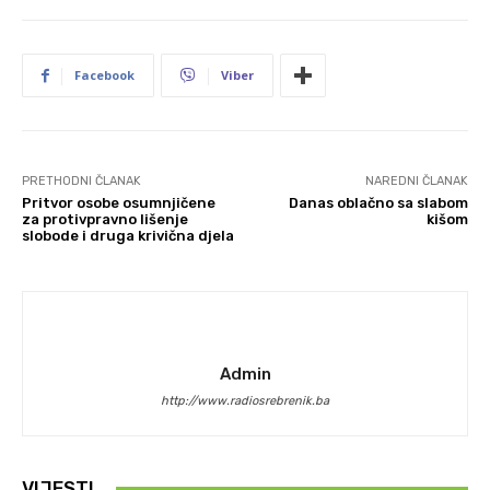
Facebook
Viber
PRETHODNI ČLANAK
NAREDNI ČLANAK
Pritvor osobe osumnjičene
Danas oblačno sa slabom
za protivpravno lišenje
kišom
slobode i druga krivična djela
Admin
http://www.radiosrebrenik.ba
VIJESTI