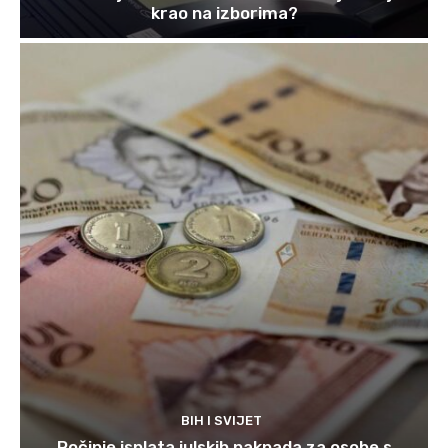
krao na izborima?
BIH I SVIJET
Počinje isplata julskih naknada za osobe s