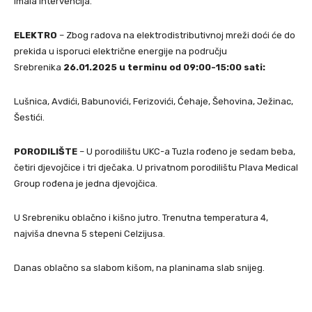
imala intervencija.
ELEKTRO
– Zbog radova na elektrodistributivnoj mreži doći će do
prekida u isporuci električne energije na području
Srebrenika
26.01.2025 u terminu od 09:00-15:00 sati:
Lušnica, Avdići, Babunovići, Ferizovići, Ćehaje, Šehovina, Ježinac,
Šestići.
PORODILIŠTE
– U porodilištu UKC-a Tuzla rođeno je sedam beba,
četiri djevojčice i tri dječaka. U privatnom porodilištu Plava Medical
Group rođena je jedna djevojčica.
U Srebreniku oblačno i kišno jutro. Trenutna temperatura 4,
najviša dnevna 5 stepeni Celzijusa.
Danas oblačno sa slabom kišom, na planinama slab snijeg.