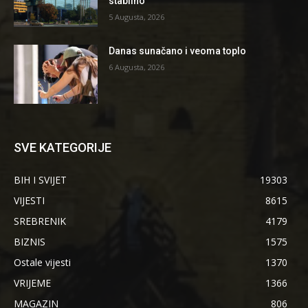
stabilno
5 Augusta, 2026
Danas sunačano i veoma toplo
6 Augusta, 2026
SVE KATEGORIJE
BIH I SVIJET
19303
VIJESTI
8615
SREBRENIK
4179
BIZNIS
1575
Ostale vijesti
1370
VRIJEME
1366
MAGAZIN
806